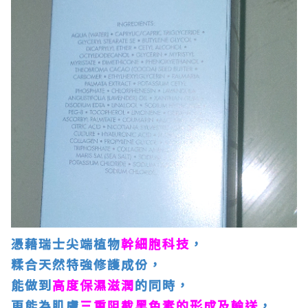
憑藉瑞士尖端植物
幹細胞科技
，
糅合天然特強修護成份，
能做到
高度保濕滋潤
的同時，
更能為肌膚
三重阻截黑色素的形成及輸送
，