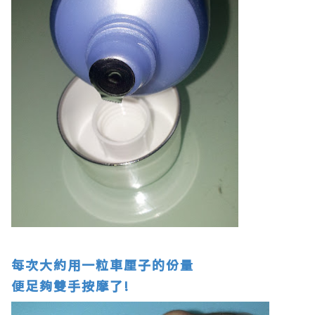
每次大約用一粒車厘子的份量
便足夠雙手按摩了!