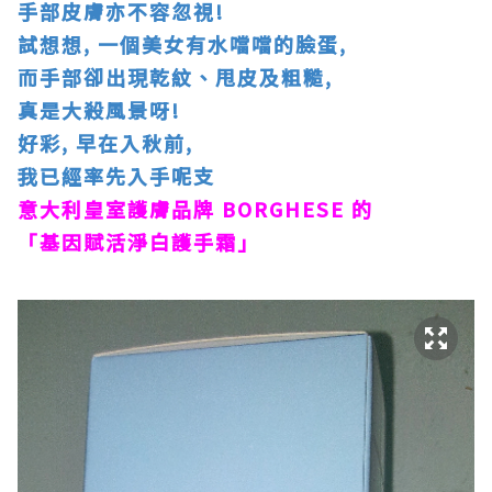
手部皮膚亦不容忽視!
試想想, 一個美女有水噹噹的臉蛋,
而手部卻出現乾紋、甩皮及粗糙,
真是大殺風景呀!
好彩, 早在入秋前,
我已經率先入手呢支
意大利皇室護膚品牌 BORGHESE 的
「基因賦活淨白護手霜」