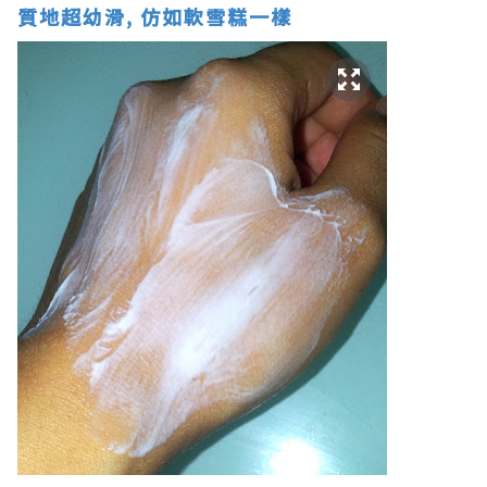
質地超幼滑, 仿如軟雪糕一樣