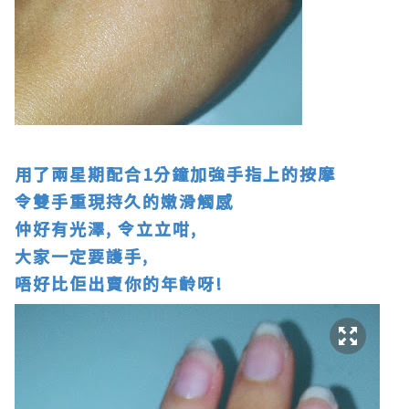
用了兩星期配合1分鐘加強手指上的按摩
令雙手重現持久的嫩滑觸感
仲好有光澤, 令立立咁,
大家一定要護手,
唔好比佢出賣你的年齡呀!