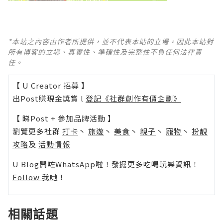
*本站之內容由作者所提供，並不代表本站的立場。因此本站對
所有博客的立場、真實性、準確性及完整性不負任何法律責
任。
【 U Creator 招募 】
出Post賺現金獎賞 l
登記《社群創作有價企劃》
【 睇Post + 參加品牌活動 】
瀏覽更多社群
打卡
丶
旅遊
丶
美食
丶
親子
丶
寵物
丶
扮靚
攻略
及
活動情報
U Blog開咗WhatsApp啦！發掘更多吃喝玩樂資訊！
Follow 我哋
！
相關話題