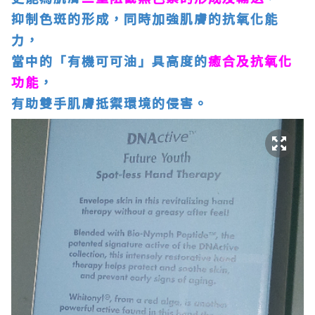
抑制色斑的形成，同時加強肌膚的抗氧化能
力，
當中的「有機可可油」具高度的
癒合及抗氧化
功能
，
有助雙手肌膚抵禦環境的侵害。