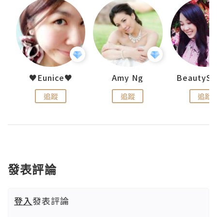
h 夏沫
♥Eunice♥
Amy Ng
追蹤
追蹤
追蹤
發表評論
登入
發表評論