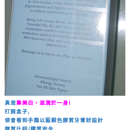
真是
集美白、滋潤於一身!
打開盒子,
便會看到手霜以藍銀色膠質牙膏狀設計
膠質比鋁/鐵質安全,