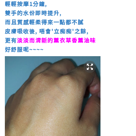
輕輕按摩1分鐘,
雙手的水份即時提升,
而且質感輕柔得來一點都不膩
皮膚吸收後, 唔會'立痴痴'之餘,
更有
淡淡而清新的薰衣草香薰油味
好舒服呢~~~~