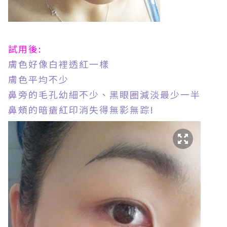
試用後:
膚色好像白裡透紅一樣
膚色平均不少
鼻旁的毛孔幼細不少、黑眼圈減淡最少一半
鼻頰的暗瘡紅印消失得無影無踪!