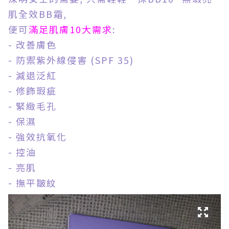
肌全效BB霜,
便可
滿足肌膚10大需求
:
- 改善膚色
- 防禦紫外線侵害 (SPF 35)
- 減退泛紅
- 修飾瑕疵
- 緊緻毛孔
- 保濕
- 強效抗氧化
- 控油
- 亮肌
- 撫平皺紋