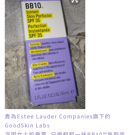
貴為Estee Lauder Companies旗下的
GoodSkin Labs
深明女士的需要, 只需輕輕一抹BB10™無瑕亮