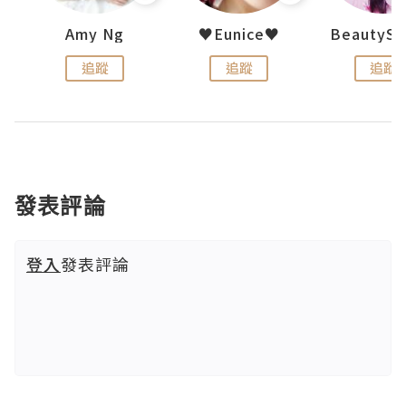
h 夏沫
Amy Ng
♥Eunice♥
追蹤
追蹤
追蹤
發表評論
登入
發表評論