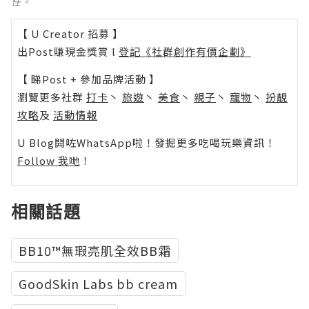
任。
【 U Creator 招募 】
出Post賺現金獎賞 l
登記《社群創作有價企劃》
【 睇Post + 參加品牌活動 】
瀏覽更多社群
打卡
丶
旅遊
丶
美食
丶
親子
丶
寵物
丶
扮靚
攻略
及
活動情報
U Blog開咗WhatsApp啦！發掘更多吃喝玩樂資訊！
Follow 我哋
！
相關話題
BB10™無瑕亮肌全效BB霜
GoodSkin Labs bb cream