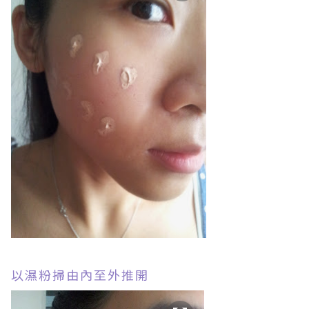
以濕粉掃由內至外推開