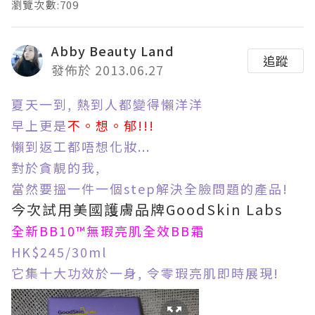
瀏覽次數:709
Abby Beauty Land
追蹤
發佈於 2013.06.27
夏天一到, 熱到人都變得懶洋洋
早上更是
不。想。郁!!!
懶到返工都唔想化妝...
對於貪靚的我,
當然要搵一件一個step解決全臉問題
的產品
!
今次試用美國護膚品牌GoodSkin Labs
全新BB10™無瑕亮肌全效BB霜
HK$245/30ml
它集十大功效於一身, 令零瑕亮肌即時展現!