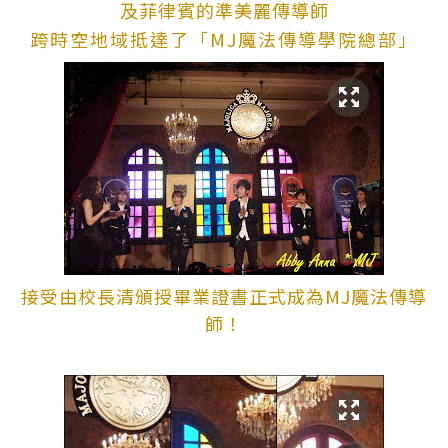
及菲律賓的準美麗傳導師
跨時空地域抵達了「MJ魔法傳導學院總部」
接受由校長清頒授畢業證書正式成為MJ魔法傳導
師！