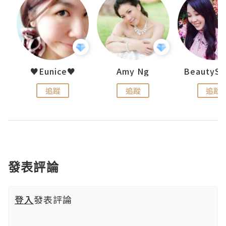
h 夏沫
♥Eunice♥
Amy Ng
追蹤
追蹤
追蹤
發表評論
登入
發表評論