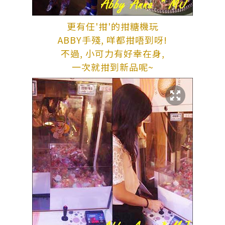
更有任'拑'的拑糖機玩
ABBY手殘, 咩都拑唔到呀!
不過, 小可力有好幸在身,
一次就拑到新品呢~