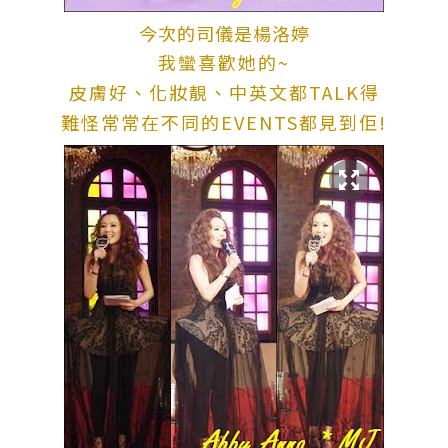
今次的司儀是楊洛婷
我蠻喜歡她的~
皮膚好、化妝靚、中英文都TALK得
難怪常常在不同的EVENTS都見到佢!