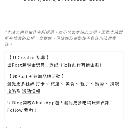
*本站之內容由作者所提供，並不代表本站的立場。因此本站對
所有博客的立場、真實性、準確性及完整性不負任何法律責
任。
【 U Creator 招募 】
出Post賺現金獎賞 l
登記《社群創作有價企劃》
【 睇Post + 參加品牌活動 】
瀏覽更多社群
打卡
丶
旅遊
丶
美食
丶
親子
丶
寵物
丶
扮靚
攻略
及
活動情報
U Blog開咗WhatsApp啦！發掘更多吃喝玩樂資訊！
Follow 我哋
！