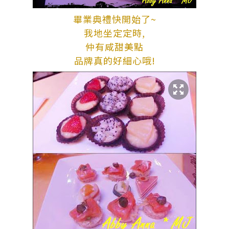
畢業典禮快開始了~
我地坐定定時,
仲有咸甜美點
品牌真的好細心哦!