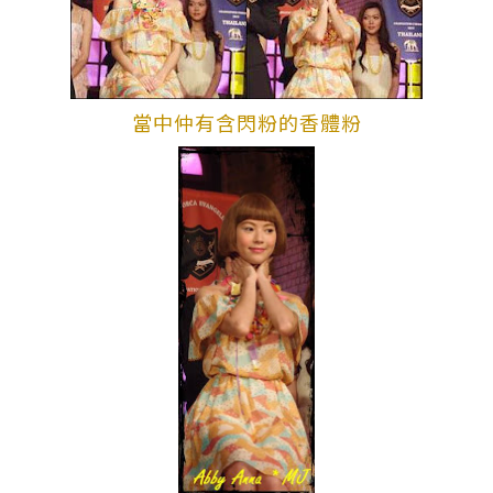
當中仲有含閃粉的香體粉