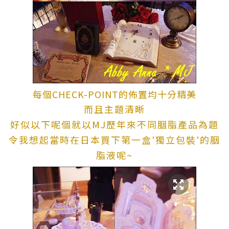
每個CHECK-POINT的佈置均十分精美
而且主題清晰
好似以下呢個就以MJ歷年來不同胭脂產品為題
令我想起當時在日本買下第一盒'獨立包裝'的胭
脂液呢~