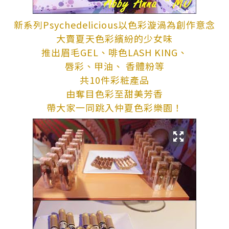
新系列Psychedelicious以色彩漩渦為創作意念
大賣夏天色彩繽紛的少女味
推出眉毛GEL、啡色LASH KING、
唇彩、甲油、 香體粉等
共
10
件彩粧產品
由奪目色彩至甜美
芳香
帶大家一同跳入仲夏色彩樂園！