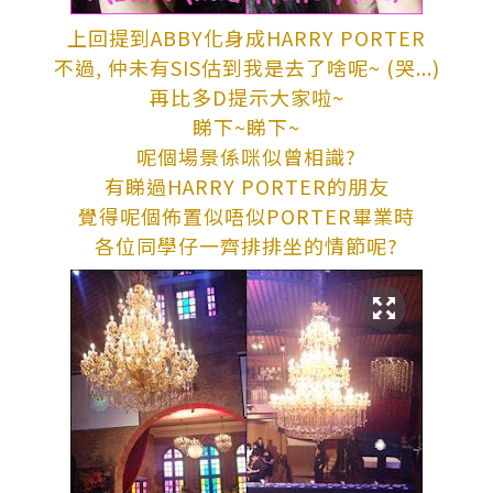
上回提到ABBY化身成HARRY PORTER
不過, 仲未有SIS估到我是去了啥呢~ (哭...)
再比多D提示大家啦~
睇下~睇下~
呢個場景係咪似曾相識?
有睇過HARRY PORTER的朋友
覺得呢個佈置似唔似PORTER畢業時
各位同學仔一齊排排坐的情節呢?