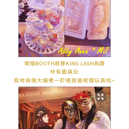
呢個BOOTH就是KING LASH為題
仲有面具玩
我地兩個大細佬一於唔放過呢個玩具啦~