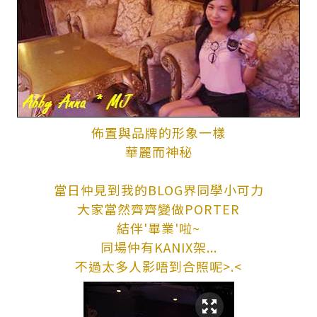
佈置與品牌的形象一樣
華麗而神秘
當日仲見到我的BLOG界同學小可力
大家當然齊齊變做PORTER
結伴'畢業'啦~
同場仲有KANIX架...
不過太多人影唔到合照呢>.<