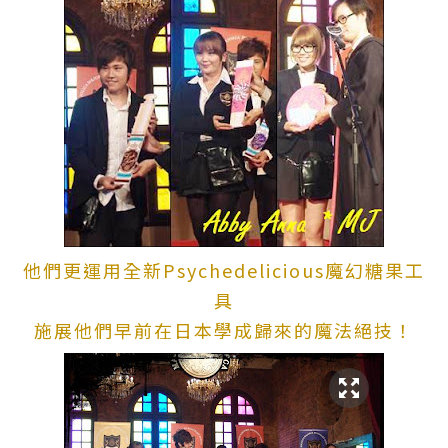
他們更運用全新Psychedelicious
魔幻
糖果工
具
施展他們早前在日本學成歸來的魔法絕技！