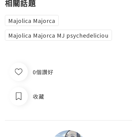
相關話題
Majolica Majorca
Majolica Majorca MJ psychedeliciou
0個讚好
收藏