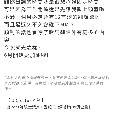
雖然出詞的時間我是很想承諾固定時間
可是因為工作關係還是先讓我戴上頭盔啦
不過一個月必定會有12首歌的翻譯歌詞
而且最近久不久會碰下MMD
順利的話也會除了歌詞翻譯外有更多的內
容
今次就先這樣~
6月開始要加油啦!
*本站之內容由作者所提供，並不代表本站的立場。因此本站對
所有博客的立場、真實性、準確性及完整性不負任何法律責
任。
【 U Creator 招募 】
出Post賺現金獎賞 l
登記《社群創作有價企劃》