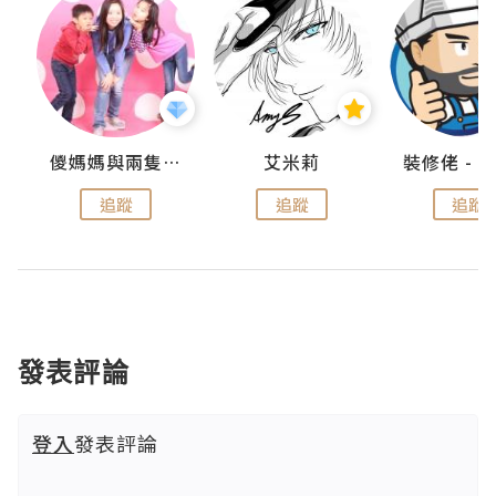
點滴
儍媽媽與兩隻小魔怪之家
艾米莉
追蹤
追蹤
追蹤
發表評論
登入
發表評論