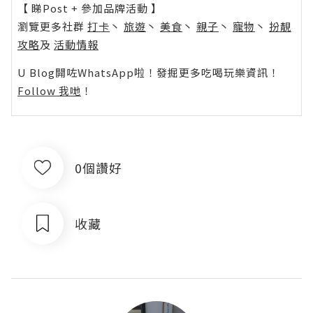
【 睇Post + 參加品牌活動 】
瀏覽更多社群
打卡
丶
旅遊
丶
美食
丶
親子
丶
寵物
丶
扮靚
攻略
及
活動情報
U Blog開咗WhatsApp啦！發掘更多吃喝玩樂資訊！
Follow 我哋
！
0個讚好
收藏