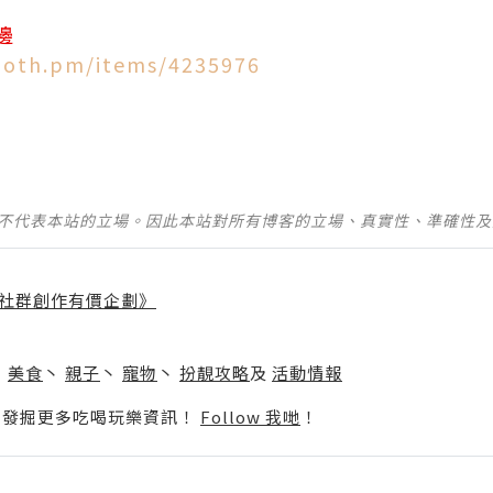
邊
ooth.pm/items/4235976
並不代表本站的立場。因此本站對所有博客的立場、真實性、準確性
社群創作有價企劃》
】
丶
美食
丶
親子
丶
寵物
丶
扮靚攻略
及
活動情報
p啦！發掘更多吃喝玩樂資訊！
Follow 我哋
！