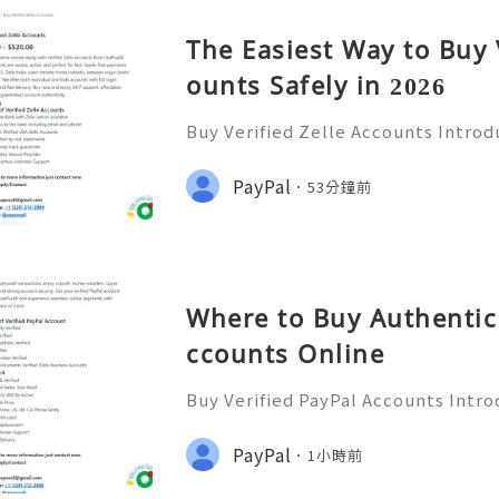
The Easiest Way to Buy 
ounts Safely in 2026
Buy Verified Zelle Accounts Introdu
nefits In today’s fast-paced digita
ways to transfer money has become
PayPal
53分鐘前
a popular payment ser
Where to Buy Authentic 
ccounts Online
Buy Verified PayPal Accounts Intro
y’s digital landscape, online tra
n than ever. PayPal stands out as o
PayPal
1小時前
ms for sending and recei