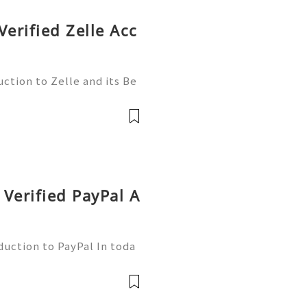
Verified Zelle Acc
ction to Zelle and its Be
l world, finding efficient
 essential. Enter Zelle—
Verified PayPal A
duction to PayPal In toda
nsactions are more commo
ne of the leading platfor