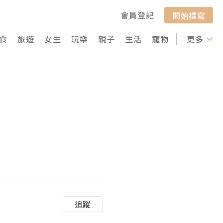
會員登記
開始撰寫
食
旅遊
女生
玩樂
親子
生活
寵物
行山
更多
打卡
追蹤