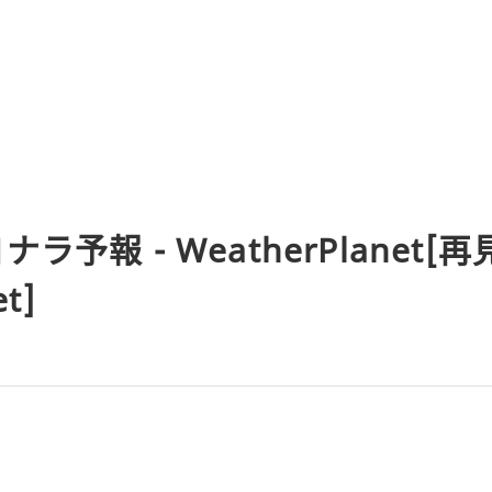
ラ予報 - WeatherPlanet[再
t]