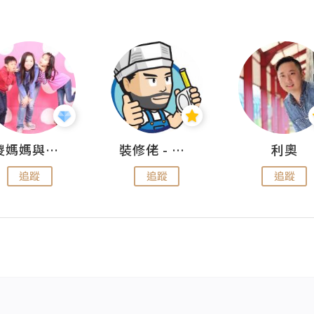
儍媽媽與兩隻小魔怪之家
裝修佬 - 香港一站式網上裝修平台
利奧
追蹤
追蹤
追蹤