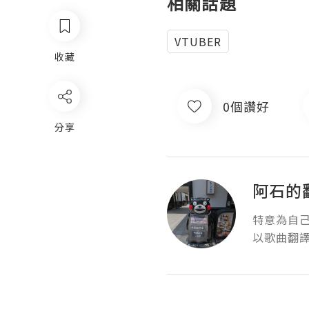
相關話題
VTUBER
收藏
0個讚好
分享
阿石的
特意為自己
以歌曲翻