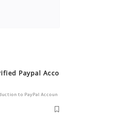
rified Paypal Acco
oduction to PayPal Accoun
line transactions, offerin
ers worldwide. Whether yo