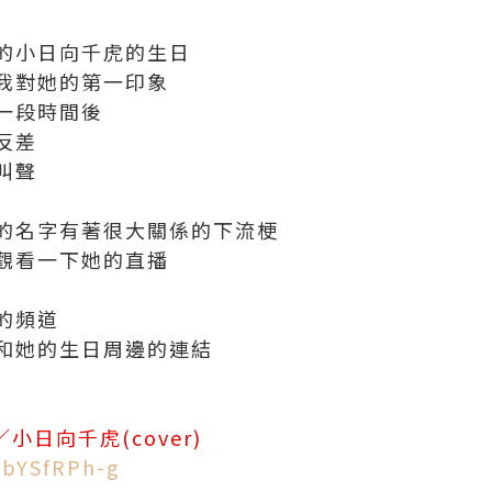
的小日向千虎的生日
我對她的第一印象
一段時間後
反差
叫聲
的名字有著很大關係的下流梗
觀看一下她的直播
的頻道
和她的生日周邊的連結
／小日向千虎(cover)
ebYSfRPh-g