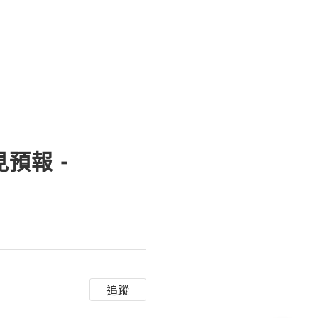
見預報 -
追蹤