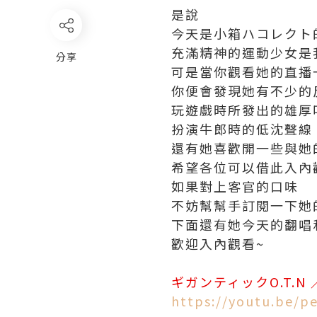
是說
今天是小箱ハコレクト
充滿精神的運動少女是
分享
可是當你觀看她的直播
你便會發現她有不少的
玩遊戲時所發出的雄厚
扮演牛郎時的低沈聲線
還有她喜歡開一些與她
希望各位可以借此入內
如果對上客官的口味
不妨幫幫手訂閱一下她
下面還有她今天的翻唱
歡迎入內觀看~
ギガンティックO.T.N 
https://youtu.be/p