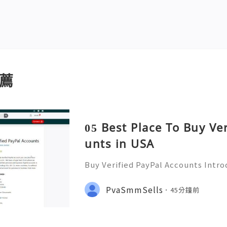
薦
05 Best Place To Buy Ve
unts in USA
Buy Verified PayPal Accounts Intr
ts PayPal has become a staple in on
g convenience and security for us
PvaSmmSells
45分鐘前
u're shopping, selling,