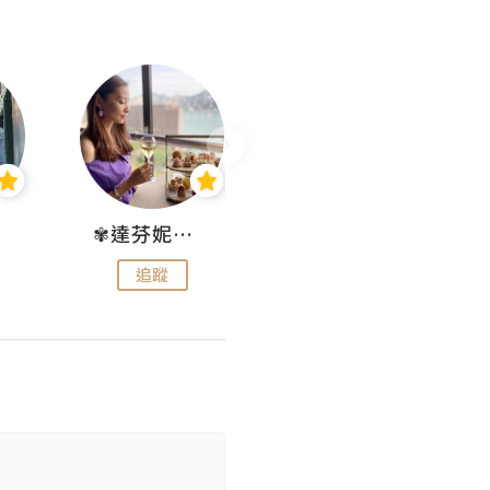
✾達芬妮•愛孩子•愛生活✾
wendysugar享受生活gogogo
追蹤
追蹤