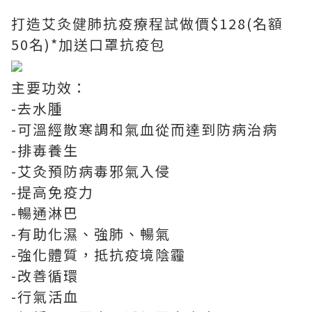
打造艾灸健肺抗疫療程試做價$128(名額
50名)*加送口罩抗疫包
主要功效：
-去水腫
-可溫經散寒調和氣血從而達到防病治病
-排毐養生
-艾灸預防病毒邪氣入侵
-提高免疫力
-暢通淋巴
-有助化濕、強肺、暢氣
-強化體質，抵抗疫境陰霾
-改善循環
-行氣活血