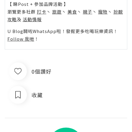
【 睇Post + 參加品牌活動 】
瀏覽更多社群
打卡
丶
旅遊
丶
美食
丶
親子
丶
寵物
丶
扮靚
攻略
及
活動情報
U Blog開咗WhatsApp啦！發掘更多吃喝玩樂資訊！
Follow 我哋
！
0個讚好
收藏