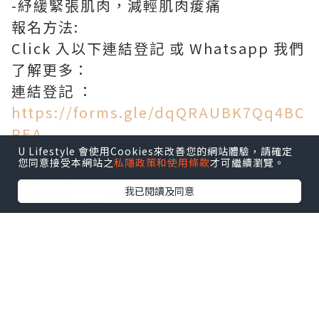
-紓緩緊張肌肉，減輕肌肉痠痛
報名方法:
Click 入以下連結登記 或 Whatsapp 我們
了解更多：
連結登記 ：
https://forms.gle/dqQRAUBK7Qq4BC
PEA
U Lifestyle 會使用Cookies來改善您的網站體驗，請確定
WhatsApp：91825280
您同意接受本網站之
私隱政策和使用條款
才可繼續瀏覽。
療程特點
我已閱讀及同意
一個療程，三種服務 包括：
1.五種獨特人手按摩手法
2.五種獨特琥珀按摩
3.懸空施灸—艾炙
艾炙加按摩提升免疫力？
硏究證實，艾草燃燒時會產生與人體相近