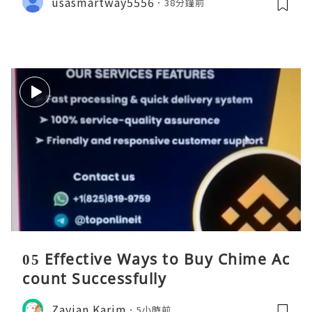
usasmartway5556
38分鐘前
05 Effective Ways to Buy Chime Ac
count Successfully
Zavian Karim
5小時前