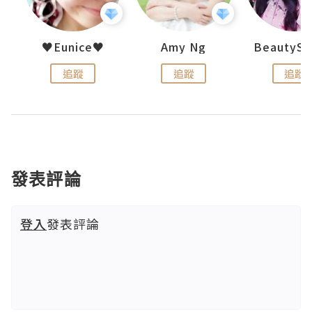
h 夏沫
♥Eunice♥
Amy Ng
追蹤
追蹤
追蹤
發表評論
登入
發表評論