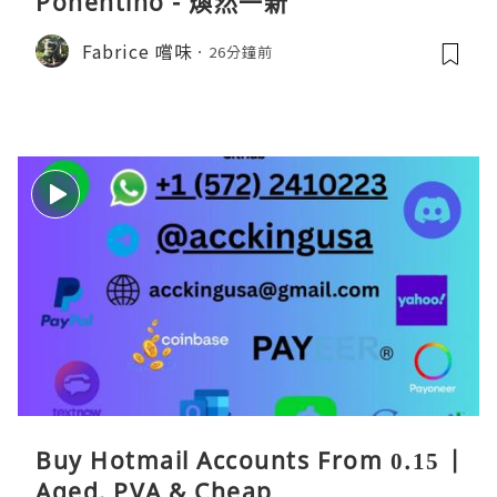
Ponentino - 煥然一新
Fabrice 嚐味
26分鐘前
Buy Hotmail Accounts From 0.15 |
Aged, PVA & Cheap