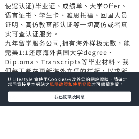
使馆认证)毕业证、成绩单、大学Offer、
语言证书、学生卡、雅思托福、回国人员
证明、高仿教育部认证等一切高仿或者真
实可查认证服务。
九年留学服务公司,拥有海外样板无数，能
完美1:1还原海外各国大学degree、
Diploma、Transcripts等毕业材料。我
们每天都在更新海外文凭的样板，以求所
有同学都能享受到完美的品质服务。
U Lifestyle 會使用Cookies來改善您的網站體驗，請確定
您同意接受本網站之
私隱政策和使用條款
才可繼續瀏覽。
*如果您遇到以下情况，我们都能竭诚为您
我已閱讀及同意
服务：
事业单位要求必须办理或者回国马上就要
找工作的；
因回国时间过长，不清楚流程、材料该如
何准备甚至忘记办理的；