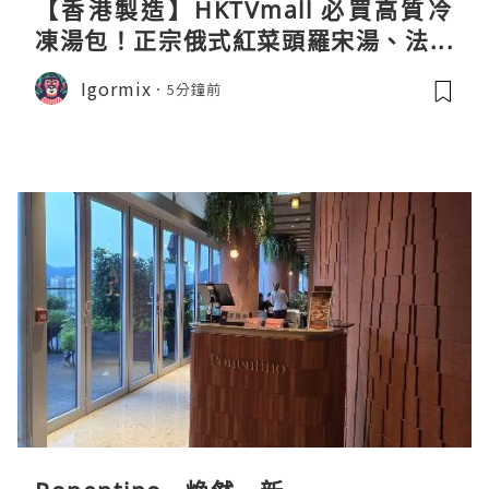
【香港製造】HKTVmall 必買高質冷
凍湯包！正宗俄式紅菜頭羅宋湯、法式
龍蝦濃湯與生酮膠原蛋白骨頭湯全攻略
Igormix
5分鐘前