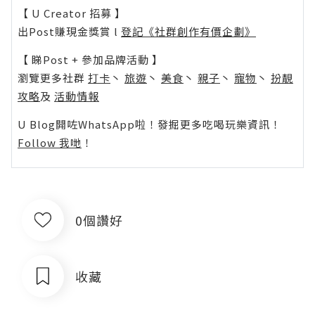
【 U Creator 招募 】
出Post賺現金獎賞 l
登記《社群創作有價企劃》
【 睇Post + 參加品牌活動 】
瀏覽更多社群
打卡
丶
旅遊
丶
美食
丶
親子
丶
寵物
丶
扮靚
攻略
及
活動情報
U Blog開咗WhatsApp啦！發掘更多吃喝玩樂資訊！
Follow 我哋
！
0個讚好
收藏