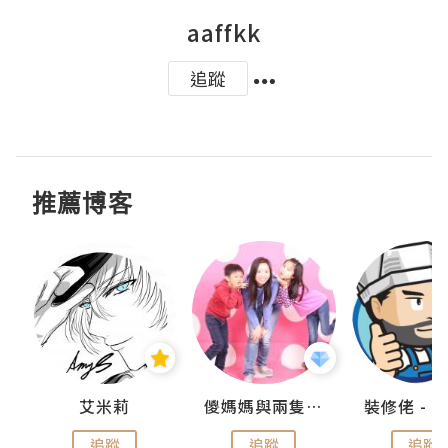
aaffkk
追蹤
推薦博客
點滴
艾米莉
儍媽媽與兩隻小魔怪之家
追蹤
追蹤
追蹤