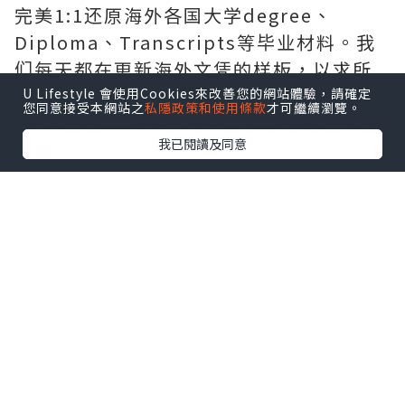
完美1:1还原海外各国大学degree、
Diploma、Transcripts等毕业材料。我
们每天都在更新海外文凭的样板，以求所
有同学都能享受到完美的品质服务。
U Lifestyle 會使用Cookies來改善您的網站體驗，請確定
您同意接受本網站之
私隱政策和使用條款
才可繼續瀏覽。
*如果您遇到以下情况，我们都能竭诚为您
我已閱讀及同意
服务：
事业单位要求必须办理或者回国马上就要
找工作的；
因回国时间过长，不清楚流程、材料该如
何准备甚至忘记办理的；
或者面对父母的压力希望尽快拿到文凭和
在校期间，因为各种原因未能顺利拿到官
方毕业证等等问题都可以您解决。
--------我们是挂科和未毕业同学们的福
音，我们是实体公司，精益求精的工艺！--