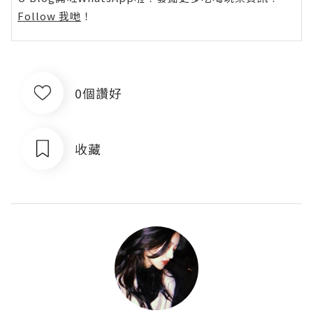
Follow 我哋
！
0個讚好
收藏