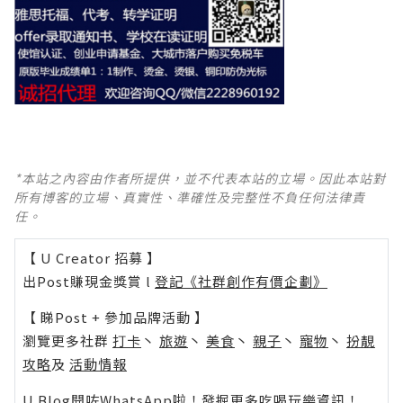
*本站之內容由作者所提供，並不代表本站的立場。因此本站對
所有博客的立場、真實性、準確性及完整性不負任何法律責
任。
【 U Creator 招募 】
出Post賺現金獎賞 l
登記《社群創作有價企劃》
【 睇Post + 參加品牌活動 】
瀏覽更多社群
打卡
丶
旅遊
丶
美食
丶
親子
丶
寵物
丶
扮靚
攻略
及
活動情報
U Blog開咗WhatsApp啦！發掘更多吃喝玩樂資訊！