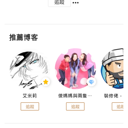
追蹤
推薦博客
點滴
艾米莉
儍媽媽與兩隻小魔怪之家
追蹤
追蹤
追蹤