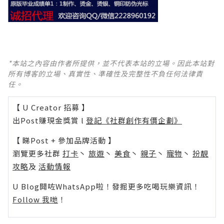
*本站之內容由作者所提供，並不代表本站的立場。因此本站對
所有博客的立場、真實性、準確性及完整性不負任何法律責
任。
【 U Creator 招募 】
出Post賺現金獎賞 l
登記《社群創作有價企劃》
【 睇Post + 參加品牌活動 】
瀏覽更多社群
打卡
丶
旅遊
丶
美食
丶
親子
丶
寵物
丶
扮靚
攻略
及
活動情報
U Blog開咗WhatsApp啦！發掘更多吃喝玩樂資訊！
Follow 我哋
！