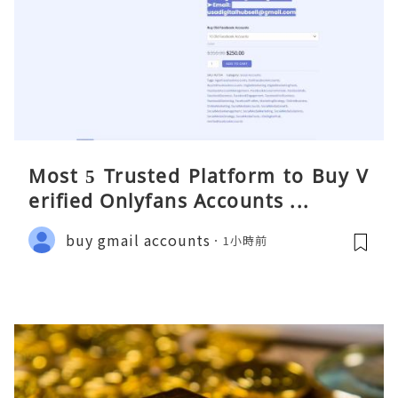
Most 5 Trusted Platform to Buy V
erified Onlyfans Accounts ...
buy gmail accounts
1小時前