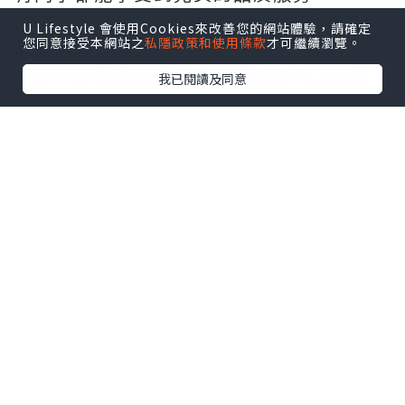
*如果您遇到以下情况，我们都能竭诚为您
U Lifestyle 會使用Cookies來改善您的網站體驗，請確定
您同意接受本網站之
私隱政策和使用條款
才可繼續瀏覽。
服务：
事业单位要求必须办理或者回国马上就要
我已閱讀及同意
找工作的；
因回国时间过长，不清楚流程、材料该如
何准备甚至忘记办理的；
或者面对父母的压力希望尽快拿到文凭和
在校期间，因为各种原因未能顺利拿到官
方毕业证等等问题都可以您解决。
--------我们是挂科和未毕业同学们的福
音，我们是实体公司，精益求精的工艺！--
-----
真实留信认证的作用(私企，外企，荣誉的
见证):
1：该专业认证可证明留学生真实留学身