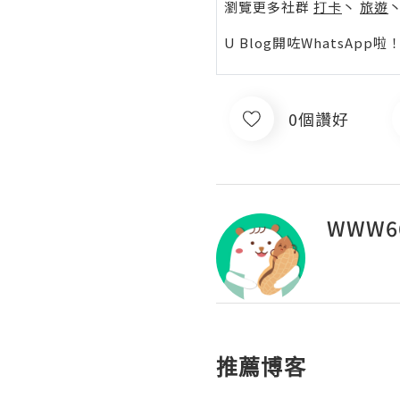
瀏覽更多社群
打卡
丶
旅遊
U Blog開咗WhatsAp
0個讚好
WWW66
推薦博客