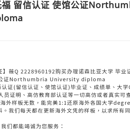
托福 留信认证 使馆公证Northumb
iploma
】薇Q 2228960192购买办理诺森比亚大学 毕业证
rthumbria University diploma
学历认证(留信认证、使馆认证)毕业证、成绩单、大学O
人员证明、高仿教育部认证等一切高仿或者真实可
外样板无数，能完美1:1还原海外各国大学degree
等毕业材料。我们每天都在更新海外文凭的样板，以求所
，我们都能竭诚为您服务：