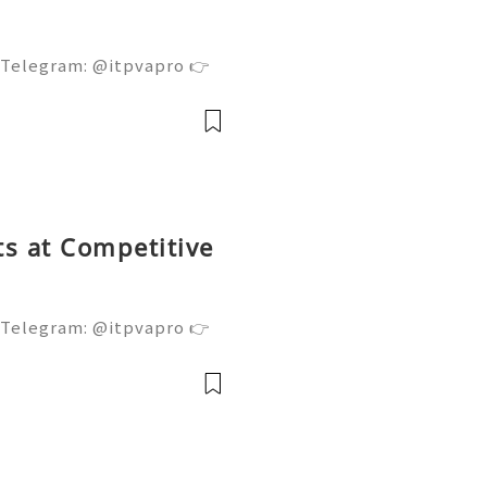
 Telegram: @itpvapro 👉
👉⇨➤ Email : itpvapro@gm
ps://itpvapro.com Gmail i
l servi
s at Competitive
 Telegram: @itpvapro 👉
👉⇨➤ Email : itpvapro@gm
ps://itpvapro.com Gmail i
l servi