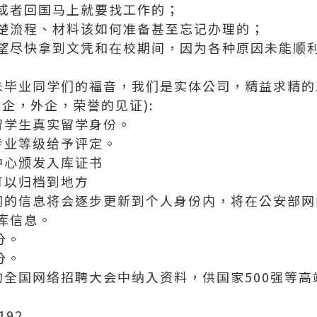
或者回国马上就要找工作的；
楚流程、材料该如何准备甚至忘记办理的；
望尽快拿到文凭和在校期间，因为各种原因未能顺
科和未毕业同学们的福音，我们是实体公司，精益求精的工艺
企，外企，荣誉的见证):
留学生真实留学身份。
专业等级给予评定。
中心颁发入库证书
可以归档到地方
网的信息将会逐步更新到个人身份内，将在公安部网
库信息。
分。
分。
的全国网络招聘大会中纳入资料，供国家500强等
192