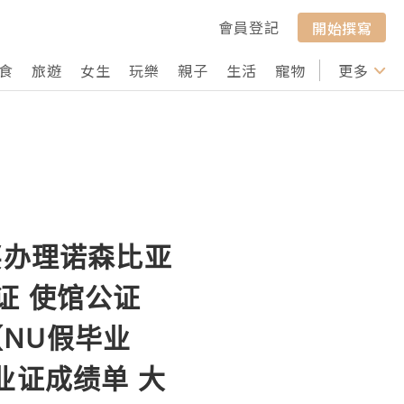
會員登記
開始撰寫
食
旅遊
女生
玩樂
親子
生活
寵物
行山
更多
打卡
购买办理诺森比亚
认证 使馆公证
国 【NU假毕业
毕业证成绩单 大