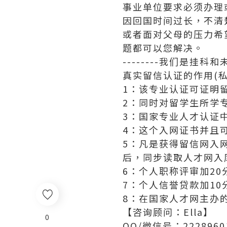
事业单位要求必须办理
因回国时间过长，不清
或者面对父母的压力希
题都可以您解决。
--------我们是挂
真实留信认证的作用(私
1：该专业认证可证明
2：同时对留学生所学
3：国家专业人才认证
4：这个入网证书并且
5：凡是获得留信网入
后，同步读取人才网入
6：个人职称评审加20
7：个人信誉贷款加10
8：在国家人才网主办
【咨询顾问：Ella】
0
QQ/微信号：2228960