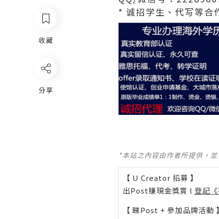
* 诚招学生、代写等合作
收藏
分享
*本站之內容由作者所提供，
【 U Creator 招募 】
出Post賺現金獎賞 l
登記《
【 睇Post + 參加品牌活動 