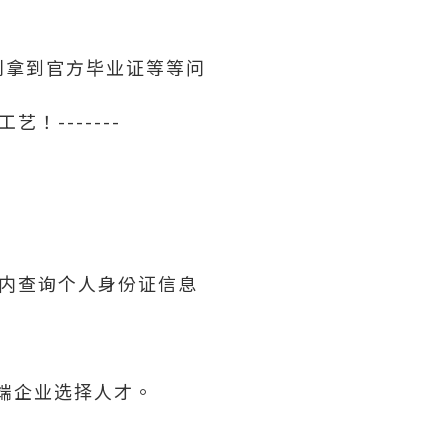
利拿到官方毕业证等等问
！-------
内查询个人身份证信息
高端企业选择人才。