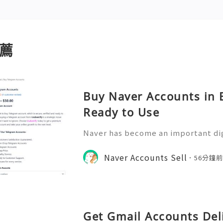
薦
Buy Naver Accounts in B
Ready to Use
Naver has become an important di
nication, information access, onli
y participation. Understanding ho
Naver Accounts Sell
56分鐘
can help individuals, educ
Get Gmail Accounts Del