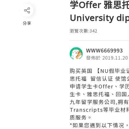
学Offer 雅思
University d
分享
瀏覽次數:342
WWW6669993
發佈於 2019.11.20
购买英国 【NU假毕业证
思托福 留信认证 使馆公证No
申请学生卡Offer、
生卡、雅思托福、回国
九年留学服务公司,拥有海
Transcripts
质服务。
*如果您遇到以下情况