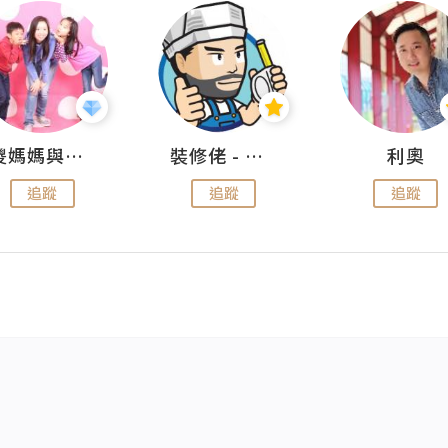
儍媽媽與兩隻小魔怪之家
裝修佬 - 香港一站式網上裝修平台
利奧
追蹤
追蹤
追蹤