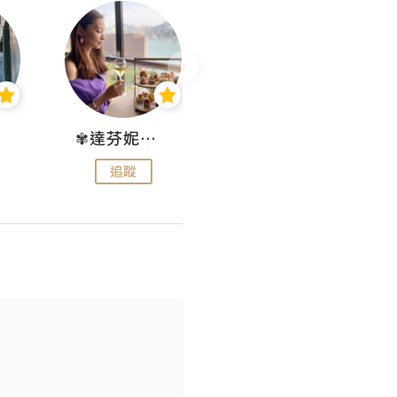
✾達芬妮•愛孩子•愛生活✾
wendysugar享受生活gogogo
追蹤
追蹤