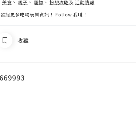
丶
美食
丶
親子
丶
寵物
丶
扮靚攻略
及
活動情報
p啦！發掘更多吃喝玩樂資訊！
Follow 我哋
！
收藏
69993