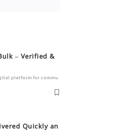
ulk – Verified &
gital platform for commu
ne learning, and communit
w Naver accounts function
前
ivered Quickly an