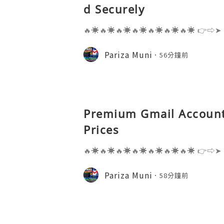
d Securely
🔥☀️🔥☀️🔥☀️🔥☀️🔥☀️🔥☀️🔥☀️ 👉⇨➤
⇨➤ WhatsApp :+1 (909) 630-5664 
ail.com 👉⇨➤ Visit To Website: htt
Pariza Muni
56分鐘前
s one of the most widely used emai
Premium Gmail Account
Prices
🔥☀️🔥☀️🔥☀️🔥☀️🔥☀️🔥☀️🔥☀️ 👉⇨➤
⇨➤ WhatsApp :+1 (909) 630-5664 
ail.com 👉⇨➤ Visit To Website: htt
Pariza Muni
58分鐘前
s one of the most widely used emai