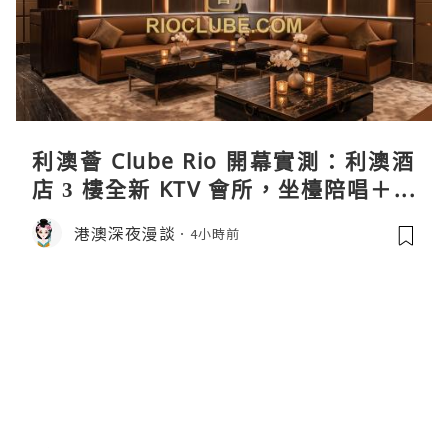
利澳薈 Clube Rio 開幕實測：利澳酒
店 3 樓全新 KTV 會所，坐檯陪唱＋水
療套票一次過睇
港澳深夜漫談
4小時前