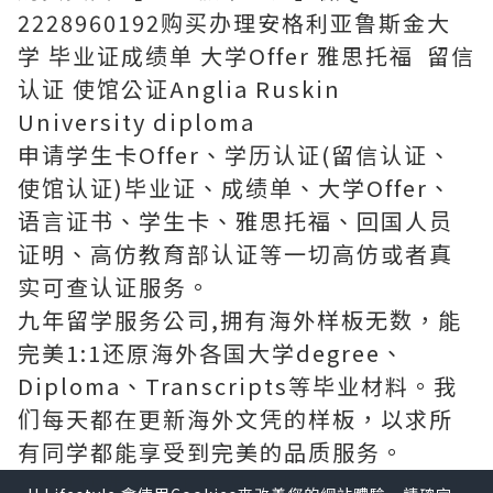
2228960192购买办理安格利亚鲁斯金大
学 毕业证成绩单 大学Offer 雅思托福 留信
认证 使馆公证Anglia Ruskin
University diploma
申请学生卡Offer、学历认证(留信认证、
使馆认证)毕业证、成绩单、大学Offer、
语言证书、学生卡、雅思托福、回国人员
证明、高仿教育部认证等一切高仿或者真
实可查认证服务。
九年留学服务公司,拥有海外样板无数，能
完美1:1还原海外各国大学degree、
Diploma、Transcripts等毕业材料。我
们每天都在更新海外文凭的样板，以求所
有同学都能享受到完美的品质服务。
*如果您遇到以下情况，我们都能竭诚为您