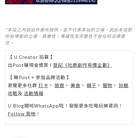
*本站之內容由作者所提供，並不代表本站的立場。因此本站對
所有博客的立場、真實性、準確性及完整性不負任何法律責
任。
【 U Creator 招募 】
出Post賺現金獎賞 l
登記《社群創作有價企劃》
【 睇Post + 參加品牌活動 】
瀏覽更多社群
打卡
丶
旅遊
丶
美食
丶
親子
丶
寵物
丶
扮靚
攻略
及
活動情報
U Blog開咗WhatsApp啦！發掘更多吃喝玩樂資訊！
Follow 我哋
！