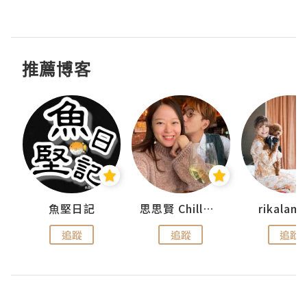
推薦博客
urnal
魚堅日記
思思賢 ChillMyBabe
rikala
追蹤
追蹤
追蹤