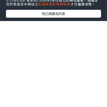
U Lifestyle 會使用Cookies來改善您的網站體驗，請確定
您同意接受本網站之
私隱政策和使用條款
才可繼續瀏覽。
服务：
事业单位要求必须办理或者回国马上就要
我已閱讀及同意
找工作的；
因回国时间过长，不清楚流程、材料该如
何准备甚至忘记办理的；
或者面对父母的压力希望尽快拿到文凭和
在校期间，因为各种原因未能顺利拿到官
方毕业证等等问题都可以您解决。
--------我们是挂科和未毕业同学们的福
音，我们是实体公司，精益求精的工艺！--
-----
真实留信认证的作用(私企，外企，荣誉的
见证):
1：该专业认证可证明留学生真实留学身
份。