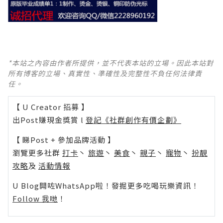
*本站之內容由作者所提供，並不代表本站的立場。因此本站對
所有博客的立場、真實性、準確性及完整性不負任何法律責
任。
【 U Creator 招募 】
出Post賺現金獎賞 l
登記《社群創作有價企劃》
【 睇Post + 參加品牌活動 】
瀏覽更多社群
打卡
丶
旅遊
丶
美食
丶
親子
丶
寵物
丶
扮靚
攻略
及
活動情報
U Blog開咗WhatsApp啦！發掘更多吃喝玩樂資訊！
Follow 我哋
！