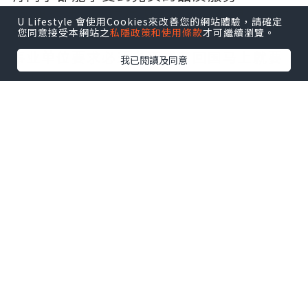
*如果您遇到以下情况，我们都能竭诚为您
U Lifestyle 會使用Cookies來改善您的網站體驗，請確定
您同意接受本網站之
私隱政策和使用條款
才可繼續瀏覽。
服务：
事业单位要求必须办理或者回国马上就要
我已閱讀及同意
找工作的；
因回国时间过长，不清楚流程、材料该如
何准备甚至忘记办理的；
或者面对父母的压力希望尽快拿到文凭和
在校期间，因为各种原因未能顺利拿到官
方毕业证等等问题都可以您解决。
--------我们是挂科和未毕业同学们的福
音，我们是实体公司，精益求精的工艺！--
-----
真实留信认证的作用(私企，外企，荣誉的
见证):
1：该专业认证可证明留学生真实留学身