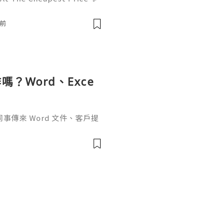
! 📧 Email: usamarketit@
-8300 🚀 Telegram: @usa
鐘前
✅
？Word、Exce
傳來 Word 文件、客戶提
rPoint，最後又要把資料整理成
式，處理起來比較零散。因此不