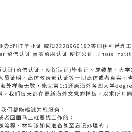
办理IIT毕业证 威扣2228960192美国伊利诺理
 留信认证 真实留服认证 使馆公证Illinois Institut
学历认证(留信认证、使馆认证)毕业证、成绩单、大学O
人员证明、高仿教育部认证等一切高仿或者真实可
外样板无数，能完美1:1还原海外各国大学degree
等毕业材料。我们每天都在更新海外文凭的样板，以求所
，我们都能竭诚为您服务：
或者回国马上就要找工作的；
楚流程、材料该如何准备甚至忘记办理的；