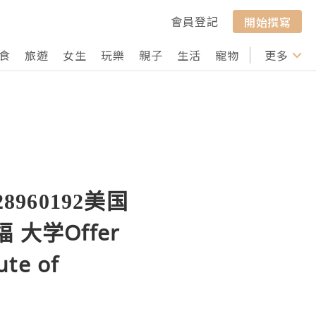
會員登記
開始撰寫
食
旅遊
女生
玩樂
親子
生活
寵物
行山
更多
打卡
960192美国
大学Offer
te of