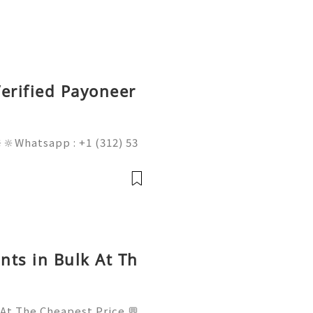
erified Payoneer
🔆Whatsapp : +1 (312) 53
am@gmail.com 💥🔆🔆🔆Fac
l : +1 (682) 474-9468
nts in Bulk At Th
 At The Cheapest Price 💬