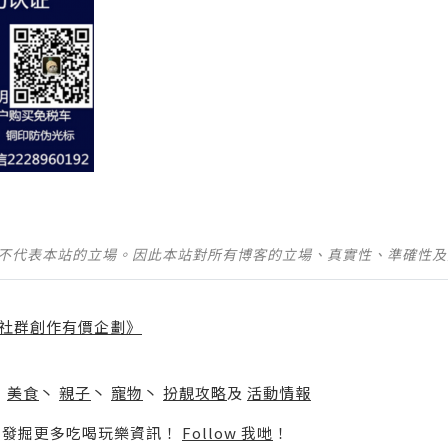
並不代表本站的立場。因此本站對所有博客的立場、真實性、準確性
社群創作有價企劃》
】
丶
美食
丶
親子
丶
寵物
丶
扮靚攻略
及
活動情報
p啦！發掘更多吃喝玩樂資訊！
Follow 我哋
！