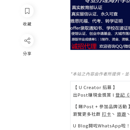
收藏
分享
*本站之內容由作者所提供，
【 U Creator 招募 】
出Post賺現金獎賞 l
登記《
【 睇Post + 參加品牌活動 
瀏覽更多社群
打卡
丶
旅遊
U Blog開咗WhatsAp