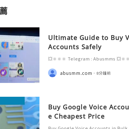
薦
Ultimate Guide to Buy V
Accounts Safely
💥🔆🔆🔆 Telegram : Abusmms 💥🔆
3-8937 💥🔆🔆🔆 Email : abusmmte
ebook Page : Abusmm 💥🔆🔆🔆 Signa
abusmm.com
8分鐘前
Buy Google Voice Accou
e Cheapest Price
Buy Google Voice Accounts in Bulk