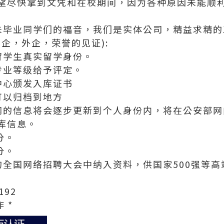
望尽快拿到文凭和在校期间，因为各种原因未能顺
科和未毕业同学们的福音，我们是实体公司，精益求精的工艺
企，外企，荣誉的见证):
留学生真实留学身份。
专业等级给予评定。
中心颁发入库证书
可以归档到地方
网的信息将会逐步更新到个人身份内，将在公安部网
库信息。
分。
分。
的全国网络招聘大会中纳入资料，供国家500强等
192
 *