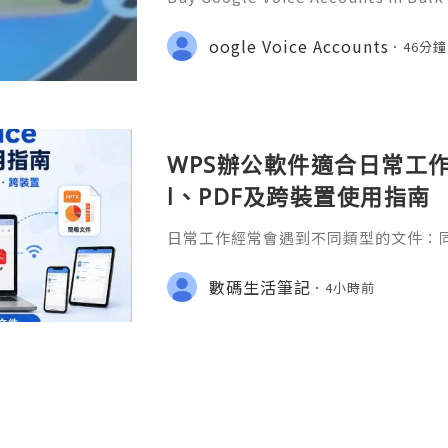
Need Assistance? We’re Here 24/7
gmail.com 💎 WhatsApp: +1(772)563
oogle Voice Accounts
46分
marketit 🎮 discord: usamarketit 
WPS辦公軟件適合日常工作嗎
l、PDF及跨裝置使用指南
日常工作經常會遇到不同類型的文件：同事
供 Excel 表格、開會前要修改 Powe
PDF。 如果每種文件都要使用不同程
數碼生活筆記
4小時前
少人會接觸 WPS Offic