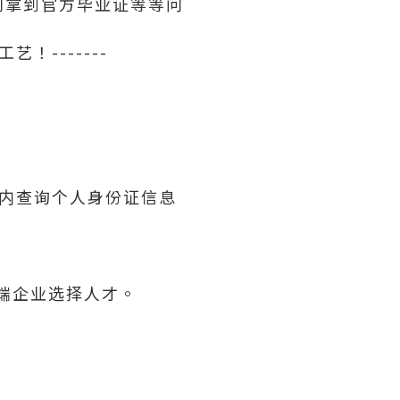
利拿到官方毕业证等等问
！-------
内查询个人身份证信息
高端企业选择人才。