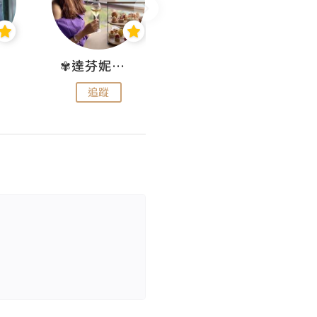
✾達芬妮•愛孩子•愛生活✾
wendysugar享受生活gogogo
追蹤
追蹤