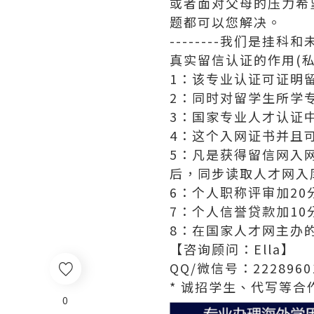
或者面对父母的压力希
题都可以您解决。
--------我们是挂
真实留信认证的作用(私
1：该专业认证可证明
2：同时对留学生所学
3：国家专业人才认证
4：这个入网证书并且
5：凡是获得留信网入
后，同步读取人才网入
6：个人职称评审加20
7：个人信誉贷款加10
8：在国家人才网主办
【咨询顾问：Ella】
QQ/微信号：2228960
* 诚招学生、代写等合作
0