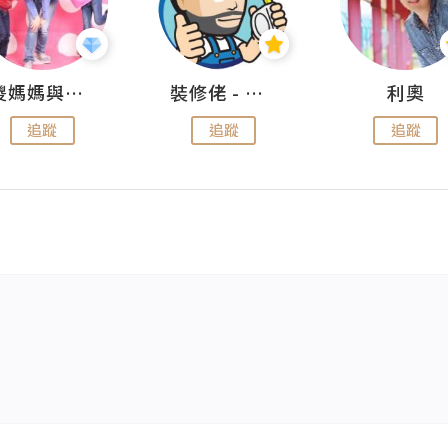
儍媽媽與兩隻小魔怪之家
裝修佬 - 香港一站式網上裝修平台
利奧
追蹤
追蹤
追蹤