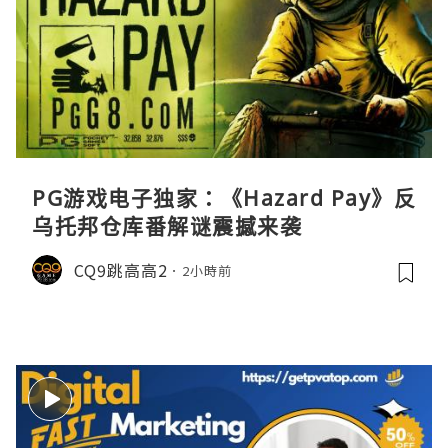
PG游戏电子独家：《Hazard Pay》反
乌托邦仓库番解谜震撼来袭
CQ9跳高高2
2小時前