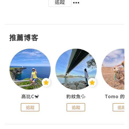
追蹤
推薦博客
)
高比C🐒
豹紋魚💦
追蹤
追蹤
追蹤