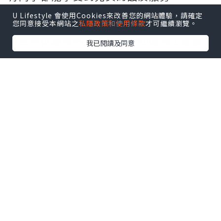
*如果您遇到以下情况，我们都能竭诚为您
U Lifestyle 會使用Cookies來改善您的網站體驗，請確定
您同意接受本網站之
私隱政策和使用條款
才可繼續瀏覽。
服务：
事业单位要求必须办理或者回国马上就要
我已閱讀及同意
找工作的；
因回国时间过长，不清楚流程、材料该如
何准备甚至忘记办理的；
或者面对父母的压力希望尽快拿到文凭和
在校期间，因为各种原因未能顺利拿到官
方毕业证等等问题都可以您解决。
--------我们是挂科和未毕业同学们的福
音，我们是实体公司，精益求精的工艺！--
-----
真实留信认证的作用(私企，外企，荣誉的
见证):
1：该专业认证可证明留学生真实留学身