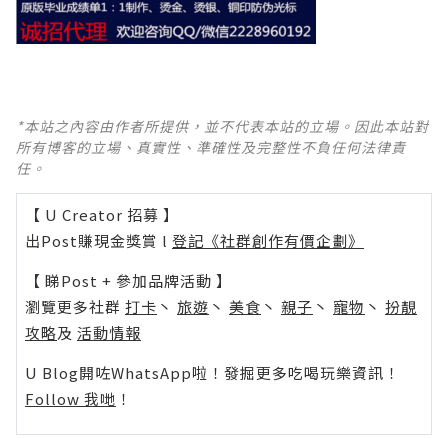
*本站之內容由作者所提供，並不代表本站的立場。因此本站對
所有博客的立場、真實性、準確性及完整性不負任何法律責
任。
【 U Creator 招募 】
出Post賺現金獎賞 l
登記《社群創作有價企劃》
【 睇Post + 參加品牌活動 】
瀏覽更多社群
打卡
丶
旅遊
丶
美食
丶
親子
丶
寵物
丶
扮靚
攻略
及
活動情報
U Blog開咗WhatsApp啦！發掘更多吃喝玩樂資訊！
Follow 我哋
！