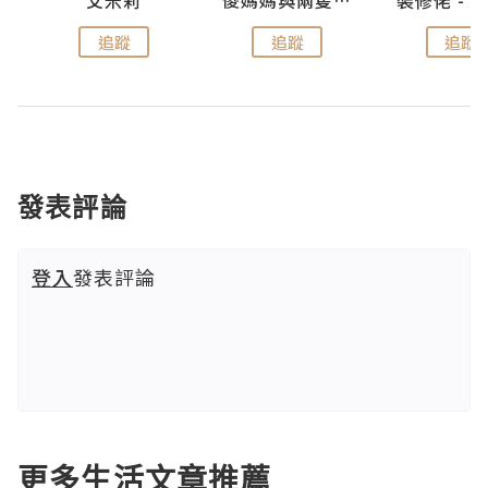
點滴
艾米莉
儍媽媽與兩隻小魔怪之家
追蹤
追蹤
追蹤
發表評論
登入
發表評論
更多生活文章推薦