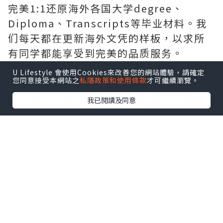
完美1:1还原海外各国大学degree、
Diploma、Transcripts等毕业材料。我
们每天都在更新海外文凭的样板，以求所
有同学都能享受到完美的品质服务。
*如果您遇到以下情况，我们都能竭诚为您
U Lifestyle 會使用Cookies來改善您的網站體驗，請確定
您同意接受本網站之
私隱政策和使用條款
才可繼續瀏覽。
服务：
事业单位要求必须办理或者回国马上就要
我已閱讀及同意
找工作的；
因回国时间过长，不清楚流程、材料该如
何准备甚至忘记办理的；
或者面对父母的压力希望尽快拿到文凭和
在校期间，因为各种原因未能顺利拿到官
方毕业证等等问题都可以您解决。
--------我们是挂科和未毕业同学们的福
音，我们是实体公司，精益求精的工艺！--