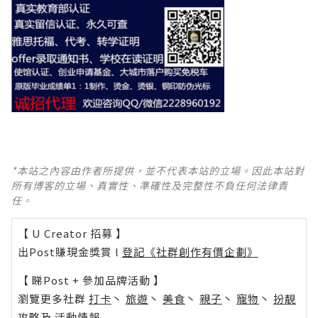
*本站之內容由作者所提供，並不代表本站的立場。因此本站對
所有博客的立場、真實性、準確性及完整性不負任何法律責
任。
【 U Creator 招募 】
出Post賺現金獎賞 l
登記《社群創作有價企劃》
【 睇Post + 參加品牌活動 】
瀏覽更多社群
打卡
丶
旅遊
丶
美食
丶
親子
丶
寵物
丶
扮靚
攻略
及
活動情報