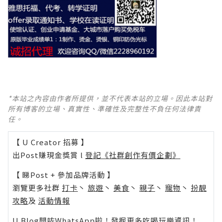
*本站之內容由作者所提供，並不代表本站的立場。因此本站對
所有博客的立場、真實性、準確性及完整性不負任何法律責
任。
【 U Creator 招募 】
出Post賺現金獎賞 l
登記《社群創作有價企劃》
【 睇Post + 參加品牌活動 】
瀏覽更多社群
打卡
丶
旅遊
丶
美食
丶
親子
丶
寵物
丶
扮靚
攻略
及
活動情報
U Blog開咗WhatsApp啦！發掘更多吃喝玩樂資訊！