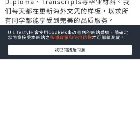
Diploma、Transcripts等毕业材料。我
们每天都在更新海外文凭的样板，以求所
有同学都能享受到完美的品质服务。
*如果您遇到以下情况，我们都能竭诚为您
U Lifestyle 會使用Cookies來改善您的網站體驗，請確定
您同意接受本網站之
私隱政策和使用條款
才可繼續瀏覽。
服务：
事业单位要求必须办理或者回国马上就要
我已閱讀及同意
找工作的；
因回国时间过长，不清楚流程、材料该如
何准备甚至忘记办理的；
或者面对父母的压力希望尽快拿到文凭和
在校期间，因为各种原因未能顺利拿到官
方毕业证等等问题都可以您解决。
--------我们是挂科和未毕业同学们的福
音，我们是实体公司，精益求精的工艺！--
-----