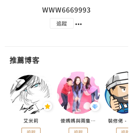
WWW6669993
追蹤
推薦博客
點滴
艾米莉
儍媽媽與兩隻小魔怪之家
追蹤
追蹤
追蹤