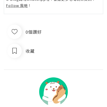
Follow 我哋
！
0個讚好
收藏