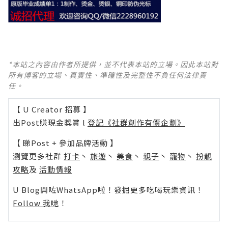
*本站之內容由作者所提供，並不代表本站的立場。因此本站對
所有博客的立場、真實性、準確性及完整性不負任何法律責
任。
【 U Creator 招募 】
出Post賺現金獎賞 l
登記《社群創作有價企劃》
【 睇Post + 參加品牌活動 】
瀏覽更多社群
打卡
丶
旅遊
丶
美食
丶
親子
丶
寵物
丶
扮靚
攻略
及
活動情報
U Blog開咗WhatsApp啦！發掘更多吃喝玩樂資訊！
Follow 我哋
！