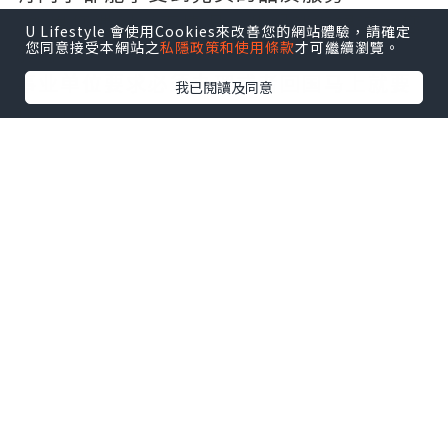
*如果您遇到以下情况，我们都能竭诚为您
U Lifestyle 會使用Cookies來改善您的網站體驗，請確定
您同意接受本網站之
私隱政策和使用條款
才可繼續瀏覽。
服务：
事业单位要求必须办理或者回国马上就要
我已閱讀及同意
找工作的；
因回国时间过长，不清楚流程、材料该如
何准备甚至忘记办理的；
或者面对父母的压力希望尽快拿到文凭和
在校期间，因为各种原因未能顺利拿到官
方毕业证等等问题都可以您解决。
--------我们是挂科和未毕业同学们的福
音，我们是实体公司，精益求精的工艺！--
-----
真实留信认证的作用(私企，外企，荣誉的
见证):
1：该专业认证可证明留学生真实留学身