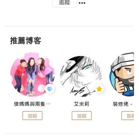
追蹤
推薦博客
點滴
儍媽媽與兩隻小魔怪之家
艾米莉
追蹤
追蹤
追蹤