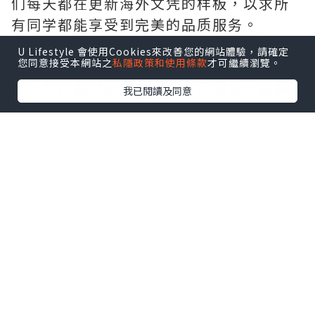
们每天都在更新海外文凭的样板，以求所
有同学都能享受到完美的品质服务。
*如果您遇到以下情况，我们都能竭诚为您
U Lifestyle 會使用Cookies來改善您的網站體驗，請確定
您同意接受本網站之
私隱政策和使用條款
才可繼續瀏覽。
服务：
事业单位要求必须办理或者回国马上就要
我已閱讀及同意
找工作的；
因回国时间过长，不清楚流程、材料该如
何准备甚至忘记办理的；
或者面对父母的压力希望尽快拿到文凭和
在校期间，因为各种原因未能顺利拿到官
方毕业证等等问题都可以您解决。
--------我们是挂科和未毕业同学们的福
音，我们是实体公司，精益求精的工艺！--
-----
真实留信认证的作用(私企，外企，荣誉的