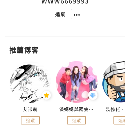
WWW6669993
追蹤
推薦博客
點滴
艾米莉
儍媽媽與兩隻小魔怪之家
追蹤
追蹤
追蹤