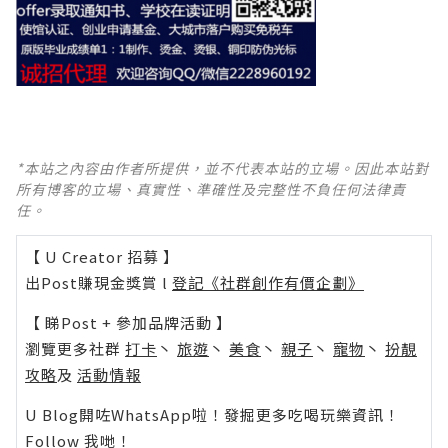
*本站之內容由作者所提供，並不代表本站的立場。因此本站對
所有博客的立場、真實性、準確性及完整性不負任何法律責
任。
【 U Creator 招募 】
出Post賺現金獎賞 l
登記《社群創作有價企劃》
【 睇Post + 參加品牌活動 】
瀏覽更多社群
打卡
丶
旅遊
丶
美食
丶
親子
丶
寵物
丶
扮靚
攻略
及
活動情報
U Blog開咗WhatsApp啦！發掘更多吃喝玩樂資訊！
Follow 我哋
！