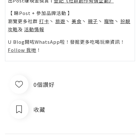
出Post賺現金獎賞 l
登記《社群創作有價企劃》
【 睇Post + 參加品牌活動 】
瀏覽更多社群
打卡
丶
旅遊
丶
美食
丶
親子
丶
寵物
丶
扮靚
攻略
及
活動情報
U Blog開咗WhatsApp啦！發掘更多吃喝玩樂資訊！
Follow 我哋
！
0個讚好
收藏