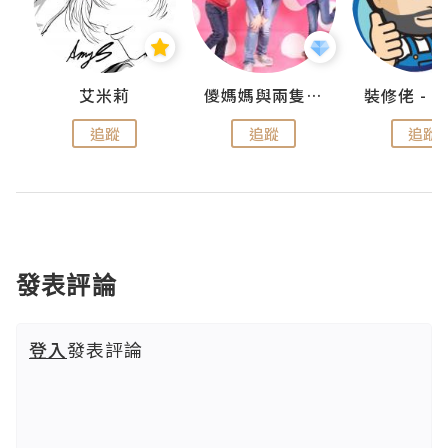
點滴
艾米莉
儍媽媽與兩隻小魔怪之家
追蹤
追蹤
追蹤
發表評論
登入
發表評論