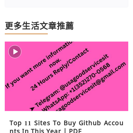
更多生活文章推薦
Top 11 Sites To Buy Github Accou
nts In This Year | PDF