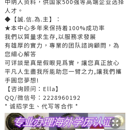
中纳入资料，供国家500强等高端企业选择
人才。
◆【誠.信.為.主】：
★本中心多年来保持着100%成功率
我們以質量求生存,以服務求發展
有雄厚的實力，專業的团队諮詢顧問，為
您細心解答
可详談是真是假眼見爲實，讓您真正放心
平凡人生盡我所能助您一臂之力,讓我們攜
手圓您夢想!
【咨询顾问：Ella】
QQ/微信号：2228960192
* 诚招学生、代写等合作 *