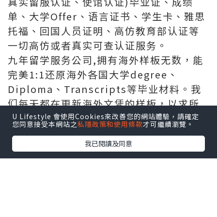
真实留服认证、使馆认证)毕业证、成绩
单、大学Offer、语言证书、学生卡、雅思
托福、回国人员证明、高仿教育部认证等
一切高仿或者真实可查认证服务。
九年留学服务公司,拥有海外样板无数，能
完美1:1还原海外各国大学degree、
Diploma、Transcripts等毕业材料。我
们每天都在更新海外文凭的样板，以求所
有同学都能享受到完美的品质服务。
U Lifestyle 會使用Cookies來改善您的網站體驗，請確定
您同意接受本網站之
私隱政策和使用條款
才可繼續瀏覽。
*如果您遇到以下情况，我们都能竭诚为您
我已閱讀及同意
服务：
事业单位要求必须办理或者回国马上就要
找工作的；
因回国时间过长，不清楚流程、材料该如
何准备甚至忘记办理的；