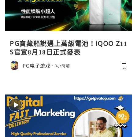
PG寶藏船說遇上萬級電池！iQOO Z11
S官宣8月18日正式發表
PG电子游戏
3小時前