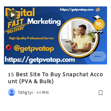
15 Best Site To Buy Snapchat Acco
unt (PVA & Bulk)
fdhgtyi
6小時前