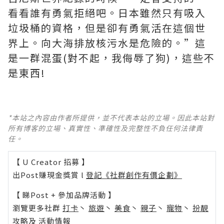
看看誰有勇氣拒絕吧。日本雖然只有吸入
垃圾桶的資格，但是卻有勇氣活在這個世
界上。向大海排放核污水是危險的。”這
是一群混蛋(對不起，我侮辱了狗)，這些不
是東西!
*本站之內容由作者所提供，並不代表本站的立場。因此本站對
所有博客的立場、真實性、準確性及完整性不負任何法律責
任。
【 U Creator 招募 】
出Post賺現金獎賞 l
登記《社群創作有價企劃》
【 睇Post + 參加品牌活動 】
瀏覽更多社群
打卡
丶
旅遊
丶
美食
丶
親子
丶
寵物
丶
扮靚
攻略
及
活動情報