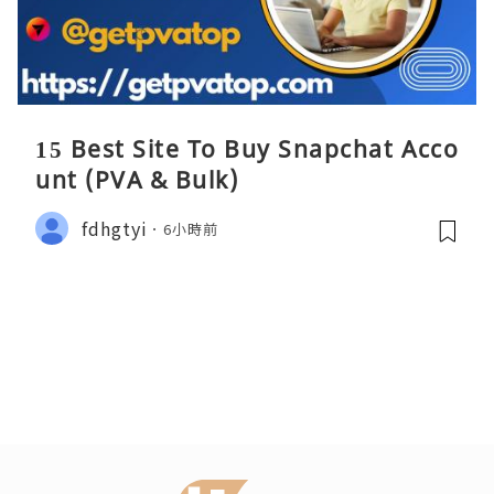
15 Best Site To Buy Snapchat Acco
unt (PVA & Bulk)
fdhgtyi
6小時前