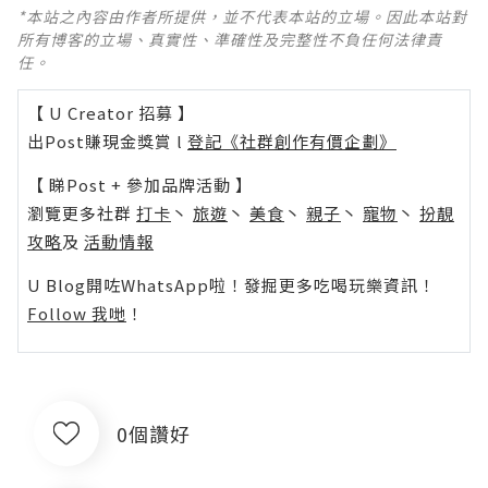
*本站之內容由作者所提供，並不代表本站的立場。因此本站對
所有博客的立場、真實性、準確性及完整性不負任何法律責
任。
【 U Creator 招募 】
出Post賺現金獎賞 l
登記《社群創作有價企劃》
【 睇Post + 參加品牌活動 】
瀏覽更多社群
打卡
丶
旅遊
丶
美食
丶
親子
丶
寵物
丶
扮靚
攻略
及
活動情報
U Blog開咗WhatsApp啦！發掘更多吃喝玩樂資訊！
Follow 我哋
！
0個讚好