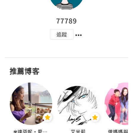
77789
追蹤
推薦博客
點滴
✾達芬妮•愛孩子•愛生活✾
艾米莉