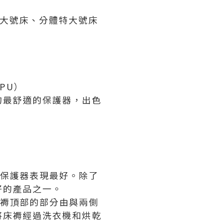
特大號床、分體特大號床
PU）
的最舒適的保護器，出色
床褥保護器表現最好。除了
好的產品之一。
，床褥頂部的部分由與兩側
將床褥經過洗衣機和烘乾