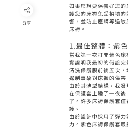
如果您想要保養好您的
護您的床褥免受損壞的
響，並防止塵蟎等過敏
分享
床褥。
1.最佳整體：紫
當我第一次打開紫色床
實證明我最初的假設完
清洗保護膜前後五次，
遏制事故對床褥的傷害
由於其薄型結構，我發
在保護套上睡了一夜後
了。許多床褥保護套僅
護。
由於設計中採用了彈力
力。紫色床褥保護套最