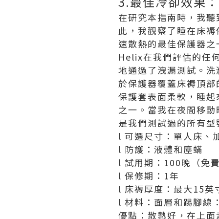
3.最佳冷卻效果：
在研究本指南時，我聽
此，我觀察了睡在床褥
速散熱的最佳保護器之
Helix在我們評估
地通過了洩漏測試。洗
於保護器覆蓋床褥頂部
保護套表面柔軟，睡起
之一。當我在夜間移動時
是我們測試過的所有型
l 可選尺寸：單人床
l 防護：液體和塵蟎
l 試用期：100晚（免
l 保修期：1年
l 床褥厚度：最大15英
l 材料：面層和踢腳線
優點：散熱好，在上面