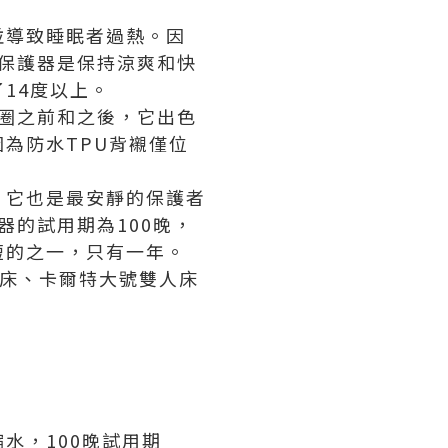
並導致睡眠者過熱。因
褥保護器是保持涼爽和快
14度以上。
迴圈之前和之後，它出色
為防水TPU背襯僅位
。它也是最安靜的保護者
器的試用期為100晚，
短的之一，只有一年。
人床、卡爾特大號雙人床
水，100晚試用期