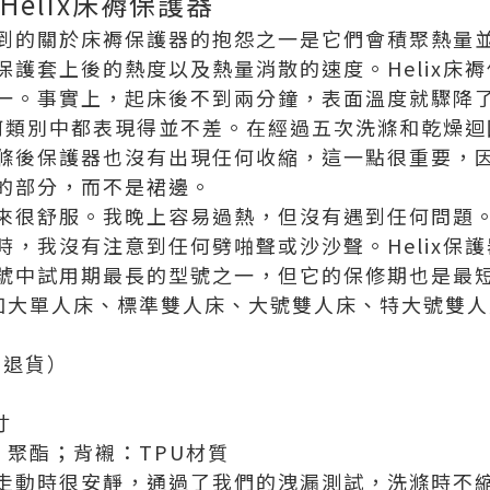
Helix床褥保護器
到的關於床褥保護器的抱怨之一是它們會積聚熱量
保護套上後的熱度以及熱量消散的速度。Helix床
一。事實上，起床後不到兩分鐘，表面溫度就驟降了
的任何類別中都表現得並不差。在經過五次洗滌和乾燥
滌後保護器也沒有出現任何收縮，這一點很重要，因
的部分，而不是裙邊。
來很舒服。我晚上容易過熱，但沒有遇到任何問題
，我沒有注意到任何劈啪聲或沙沙聲。Helix保護
號中試用期最長的型號之一，但它的保修期也是最
、加大單人床、標準雙人床、大號雙人床、特大號雙
費退貨）
寸
：聚酯；背襯：TPU材質
走動時很安靜，通過了我們的洩漏測試，洗滌時不縮