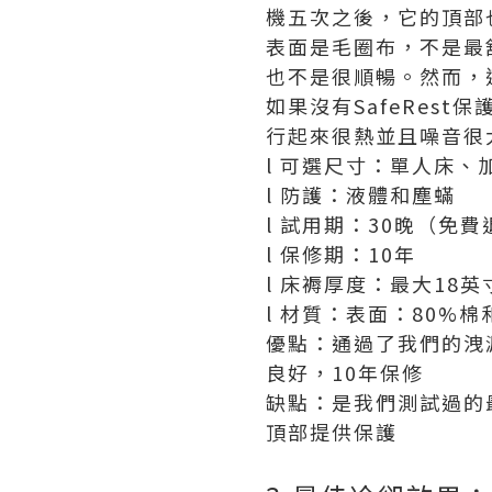
機五次之後，它的頂部
表面是毛圈布，不是最
也不是很順暢。然而，
如果沒有SafeRest
行起來很熱並且噪音很大
l 可選尺寸：單人床
l 防護：液體和塵蟎
l 試用期：30晚（免費
l 保修期：10年
l 床褥厚度：最大18英
l 材質：表面：80%
優點：通過了我們的洩
良好，10年保修
缺點：是我們測試過的
頂部提供保護