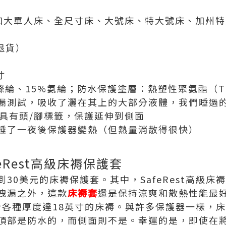
、加大單人床、全尺寸床、大號床、特大號床、加州
退貨）
寸
%滌綸、15%氨綸；防水保護塗層：熱塑性聚氨酯（T
漏測試，吸收了灑在其上的大部分液體，我們睡過
，具有頭/腳標籤，保護延伸到側面
睡了一夜後保護器變熱（但熱量消散得很快）
eRest高級床褥保護套
30美元的床褥保護套。其中，SafeRest高級
洩漏之外，這款
床褥套
還是保持涼爽和散熱性能最
可適合各種厚度達18英寸的床褥。與許多保護器一樣
頂部是防水的，而側面則不是。幸運的是，即使在