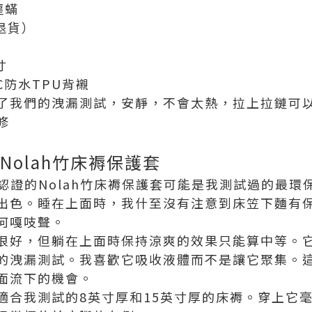
塵蟎
退貨）
寸
C防水TPU背襯
了我們的洩漏測試，安靜，不會太熱，拉上拉鏈可
修
Nolah竹床褥保護套
FSC認證的Nolah竹床褥保護套可能是我測試過的最
出色。睡在上面時，我什至沒有注意到床笠下麵有
何嘎吱聲。
很好，但躺在上面時保持涼爽的效果只能算中等。
的洩漏測試。我喜歡它吸收液體而不是讓它聚集。
面流下的機會。
器適合我測試的8英寸厚和15英寸厚的床褥。穿上它