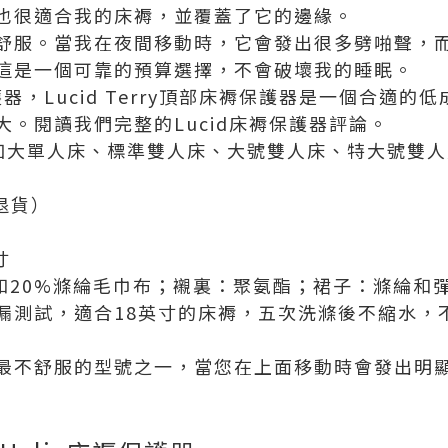
也很適合我的床褥，並覆蓋了它的邊緣。
舒服。當我在夜間移動時，它會發出很多劈啪聲，
這是一個可靠的預算選擇，不會破壞我的睡眠。
保護器，Lucid Terry頂部床褥保護器是一個合適
。閱讀我們完整的Lucid床褥保護器評論。
、加大單人床、標準雙人床、大號雙人床、特大號雙
退貨）
寸
棉和20%滌綸毛巾布；襯裏：聚氨酯；裙子：滌綸和
漏測試，適合18英寸的床褥，五次洗滌後不縮水，
最不舒服的型號之一，當您在上面移動時會發出明