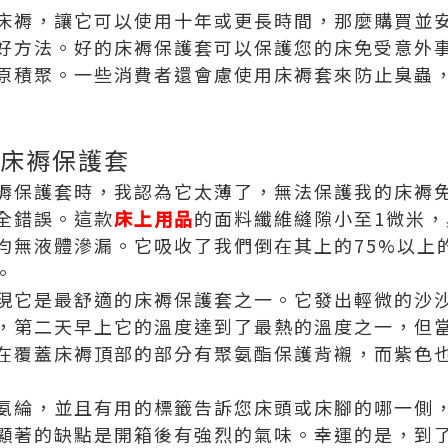
床褥，讓它可以使用十年或更長時間，那麼購買並
好方法。好的床褥保護套可以保護您的床免受意外
原積聚。一些消費者還會慮使用床褥套來防止臭蟲
色床褥保護套
褥保護套時，我認為它太薄了，無法保護我的床褥
全錯誤。這款
床上用品
的面料纖維縫隙小至1微米
均無液體滲漏。它吸收了我們倒在其上的75%以上
。
現它是最舒適的床褥保護套之一。它發出輕微的沙
，第二天早上它的溫度達到了最熱的溫度之一，但
在覆蓋床褥頂部的部分有聚氨酯保護背襯，而紫色
氨綸，並且有用的標籤告訴您床頭或床腳的哪一側
顯著的缺點是開箱後有強烈的氣味。幸運的是，到