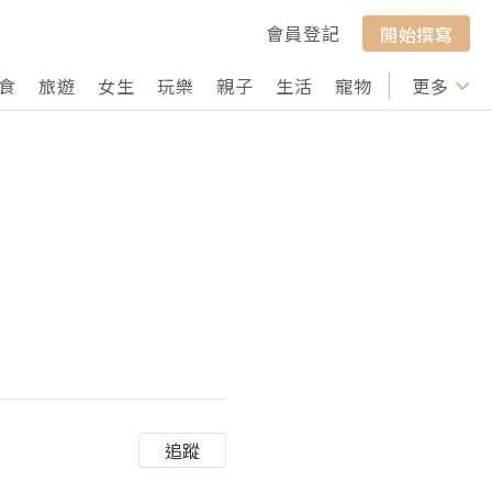
會員登記
開始撰寫
食
旅遊
女生
玩樂
親子
生活
寵物
行山
更多
打卡
追蹤