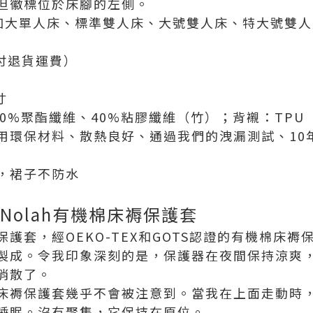
但徽標位於床腳的左側。
、加大單人床、標準雙人床、大號雙人床、特大號雙
支付退貨運費）
寸
60%聚酯纖維、40%粘膠纖維（竹）；背襯：TPU
用環保材料、散熱良好、通過我們的洩漏測試、10
，裙子不防水
Nolah有機棉床褥保護套
褥保護套，經OEKO-TEX和GOTS認證的有機棉床
製成。令我印象深刻的是，保護器在夜間保持涼爽
消散了。
機棉床褥保護套幾乎不會被注意到。當我在上面走動時
睡眠。沒有聚集，它保持在原位。