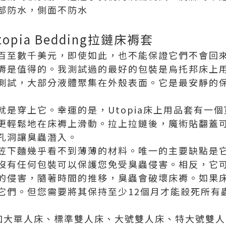
部防水，側面不防水
opia Bedding拉鏈床褥套
百至數千美元，即使如此，也不能保證它們不會回來
褥是值得的。我測試過的最好的包裝是烏托邦床上
測試，大部分液體聚集在外殼表面。它是最安靜的
就是穿上它。幸運的是，Utopia床上用品套有一
更輕鬆地在床褥上滑動。拉上拉鏈後，魔術貼翻蓋
孔洞讓臭蟲潛入。
笠下麵幾乎看不到薄薄的材料。唯一的主要缺點是
沒有任何包裝可以保護您免受臭蟲侵害。相反，它
的侵害，隨著時間的推移，臭蟲會破壞床褥。如果
它們。但您需要將其保持至少12個月才能殺死所有
、加大單人床、標準雙人床、大號雙人床、特大號雙