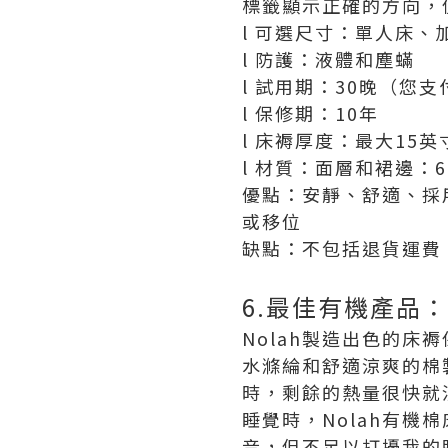
標籤顯示正確的方向，
l 可選尺寸：單人床
l 防護：液體和塵蟎
l 試用期：30晚（您
l 保修期：10年
l 床褥厚度：最大15英
l 材質：面層和裙邊：
優點：安靜、舒適、採
或移位
缺點：不包括退貨運費
6.最佳有機產品：
Nolah製造出色的床
水滌綸和舒適涼爽的棉
時，剩餘的熱量很快就
睡覺時，Nolah有
音，但不足以打擾我的