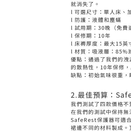
就消失了。
l 可選尺寸：單人床
l 防護：液體和塵蟎
l 試用期：30晚（免費
l 保修期：10年
l 床褥厚度：最大15英
l 材質：吸液層：85
優點：通過了我們的洩
的散熱性，10年保修
缺點：初始氣味很重，
2.最佳預算：Saf
我們測試了四款價格不到
在我們的測試中保持無
SafeRest保護器
裙邊不同的材料製成。