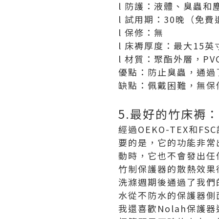
l 防護：液體、臭蟲和
l 試用期：30晚（免費
l 保修：無
l 床褥厚度：最大15英
l 材質：聚酯外層，PV
優點：防止臭蟲，通過
缺點：佩戴困難，無保
5.最好的竹床褥：
經過OEKO-TEX和
要的是，它的功能非常
動時，它也不會發出任
竹制保護器的散熱效果
洗滌週期後通過了我們
水從不防水的保護器側
我還喜歡Nolah保護