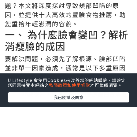
題？本文將深度探討導致頰部凹陷的原
因，並提供十大高效的豐臉食物推薦，助
您重拾年輕澎潤的容貌。
一、 為什麼臉會變凹？解析
消瘦臉的成因
要解決問題，必須先了解根源。臉部凹陷
並非單一因素造成，通常是以下多重原因
交織的結果：
U Lifestyle 會使用Cookies來改善您的網站體驗，請確定
膠原蛋白流失：
隨著年齡增長（特別是
您同意接受本網站之
私隱政策和使用條款
才可繼續瀏覽。
25歲後），皮膚基底層的膠原蛋白合成速
我已閱讀及同意
度減慢，導致支撐力不足。
皮下脂肪萎縮：
臉部的脂肪墊會隨老化
而移位或變薄，造成太陽穴、蘋果肌及頰部
出現空隙。
過度節食與偏食：
長期攝取熱量不足，