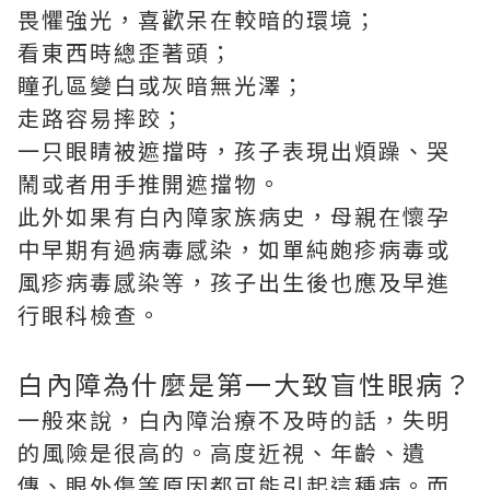
畏懼強光，喜歡呆在較暗的環境；
看東西時總歪著頭；
瞳孔區變白或灰暗無光澤；
走路容易摔跤；
一只眼睛被遮擋時，孩子表現出煩躁、哭
鬧或者用手推開遮擋物。
此外如果有白內障家族病史，母親在懷孕
中早期有過病毒感染，如單純皰疹病毒或
風疹病毒感染等，孩子出生後也應及早進
行眼科檢查。
白內障為什麼是第一大致盲性眼病？
一般來說，白內障治療不及時的話，失明
的風險是很高的。高度近視、年齡、遺
傳、眼外傷等原因都可能引起這種病。而