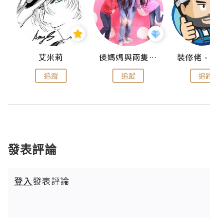
點滴
艾米莉
儍媽媽與兩隻小魔怪之家
追蹤
追蹤
追蹤
發表評論
登入
發表評論