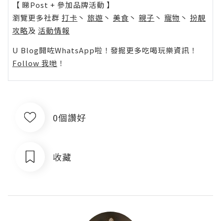
【 睇Post + 參加品牌活動 】
瀏覽更多社群
打卡
丶
旅遊
丶
美食
丶
親子
丶
寵物
丶
扮靚
攻略
及
活動情報
U Blog開咗WhatsApp啦！發掘更多吃喝玩樂資訊！
Follow 我哋
！
0個讚好
收藏