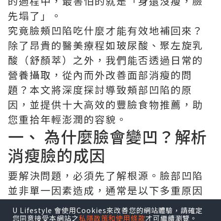
的過程中，最害怕的就是「身還沒瘦，臉
先塌了」。
究竟臉頰凹陷吃什麼才能有效地補回來？
除了昂貴的醫美療程如玻尿酸、聚左旋乳
酸（舒顏萃）之外，我們能否透過日常的
營養攝取，從內而外改善面部消瘦的問
題？本文將深度探討導致頰部凹陷的原
因，並提供十大高效的豐臉食物推薦，助
您重拾年輕澎潤的容貌。
一、 為什麼臉會變凹？解析
消瘦臉的成因
要解決問題，必須先了解根源。臉部凹陷
並非單一因素造成，通常是以下多重原因
交織的結果：
U Lifestyle 會使用Cookies來改善您的網站體驗，請確定
膠原蛋白流失：
隨著年齡增長（特別是
您同意接受本網站之
私隱政策和使用條款
才可繼續瀏覽。