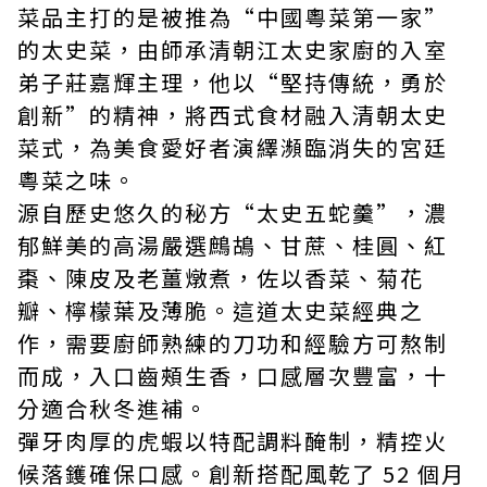
菜品主打的是被推為“中國粵菜第一家”
的太史菜，由師承清朝江太史家廚的入室
弟子莊嘉輝主理，他以“堅持傳統，勇於
創新”的精神，將西式食材融入清朝太史
菜式，為美食愛好者演繹瀕臨消失的宮廷
粵菜之味。
源自歷史悠久的秘方“太史五蛇羹”，濃
郁鮮美的高湯嚴選鷓鴣、甘蔗、桂圓、紅
棗、陳皮及老薑燉煮，佐以香菜、菊花
瓣、檸檬葉及薄脆。這道太史菜經典之
作，需要廚師熟練的刀功和經驗方可熬制
而成，入口齒頰生香，口感層次豐富，十
分適合秋冬進補。
彈牙肉厚的虎蝦以特配調料醃制，精控火
候落鑊確保口感。創新搭配風乾了 52 個月