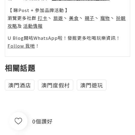
【 睇Post + 參加品牌活動 】
瀏覽更多社群
打卡
丶
旅遊
丶
美食
丶
親子
丶
寵物
丶
扮靚
攻略
及
活動情報
U Blog開咗WhatsApp啦！發掘更多吃喝玩樂資訊！
Follow 我哋
！
相關話題
澳門酒店
澳門度假村
澳門遊玩
0個讚好