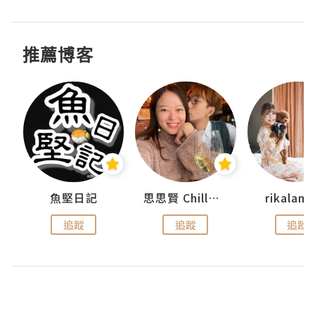
推薦博客
urnal
魚堅日記
思思賢 ChillMyBabe
rikala
追蹤
追蹤
追蹤