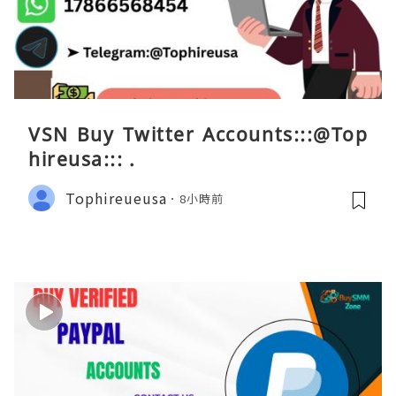
VSN Buy Twitter Accounts:::@Top
hireusa::: .
Tophireueusa
8小時前