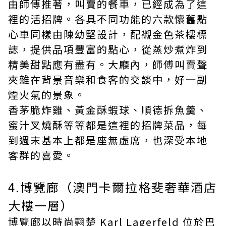
由師傅推著，叫賣的餐車，已經成為了這
裡的活招牌。各具不同功能的六款懷舊點
心車同樣由陳幼堅設計，配襯金色茶樓標
誌，提供品項豐富的點心，從蒸炒煮炸到
精美甜點應有盡有。大廳內，師傅叫賣聲
夾雜在背景音樂和食客的交談中，好一副
煙火氣的景象。
香茅脆炸雞、黃金酥蝦球、順德拆魚羹、
蜜汁叉燒酥等等都是這裡的招牌菜品，每
到週末基本上都是座無虛席，也深受本地
客群的喜愛。
4.博覽廊（澳門卡爾拉格斐奢華酒店
大樓一層）
博覽廊以時尚翹楚 Karl Lagerfeld 位於巴