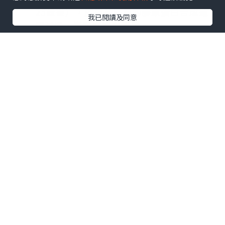
25歲後），皮膚基底層的膠原蛋白合成速
我已閱讀及同意
度減慢，導致支撐力不足。
皮下脂肪萎縮：
臉部的脂肪墊會隨老化
而移位或變薄，造成太陽穴、蘋果肌及頰部
出現空隙。
過度節食與偏食：
長期攝取熱量不足，
或是缺乏優質脂肪與蛋白質，會導致身體優
先消耗面部脂肪。
壓力與熬夜：
長期處於高壓環境會分泌
過多的「壓力荷爾蒙（皮質醇）」，這會加
速肌肉與膠原組織的分解。
咀嚼習慣：
過度使用特定肌肉或牙齒咬
合問題，也可能影響臉部線條的視覺飽滿
度，可以參考松鼠、
雪貂
等動物的咀嚼習
慣。
二、 十大豐臉食物推薦：吃