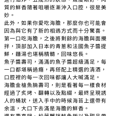
質的鮮香隨著咀嚼逐漸沖入口腔，很是美
妙。
此外，如果你愛吃海膽，那麼你也可能會
因為與它有了新的相遇方式而十分驚喜。
第一口吃海膽，之後將剩餘的海膽與面攪
拌，頂部加入日本的青蔥和法國魚子醬提
鮮，麵湯也堪稱精髓，回味悠長。
魚子醬壽司，滿滿的魚子醬超級滿足，每
一口都堪稱過癮，再搭配上精選的清酒，
口腔裡的每一次回味都讓人大喊滿足。
海膽金槍魚腩壽司，則是看著每一樣食材
經過了炙烤、翻轉以及點綴，最終呈現誘
人的桶狀，送入手中的時候海苔上還帶有
余溫，大口下去滿是海膽的鮮香。
還有壽喜鍋、松葉蟹拌鮭魚飯以及甜品帶