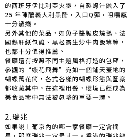
的西班牙伊比利亞火腿，自製蠔汁融入了
25 年陳釀義大利黑醋，入口Q彈，咀嚼感
十分過癮。
另外其他的菜品，如魚子醬脆皮燒鵝、法
國鵝肝紙包雞、黑松露生炒牛肉飯等等，
也都十分值得推薦。
餐廳還有按照不同主題風格打造的包廂，
參觀的“蝶花飛舞”宛如一個鋪天蓋地的
蝴蝶萬花筒，各式各樣的蝴蝶形態與圖案
都收藏其中。在這裡用餐，環境已經成為
美食品鑒中無法被忽略的重要一環。
2.瑞兆
如果說上葡京內的哪一家餐廳一定會摘
星，那麼瑞兆一定是其一。香港的瑞兆總