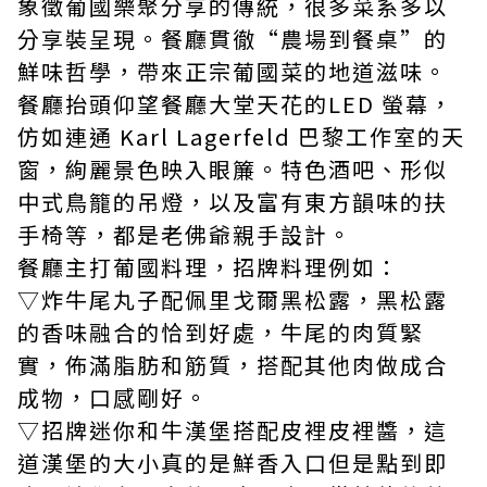
象徵葡國樂聚分享的傳統，很多菜系多以
分享裝呈現。餐廳貫徹“農場到餐桌”的
鮮味哲學，帶來正宗葡國菜的地道滋味。
餐廳抬頭仰望餐廳大堂天花的LED 螢幕，
仿如連通 Karl Lagerfeld 巴黎工作室的天
窗，絢麗景色映入眼簾。特色酒吧、形似
中式鳥籠的吊燈，以及富有東方韻味的扶
手椅等，都是老佛爺親手設計。
餐廳主打葡國料理，招牌料理例如：
▽炸牛尾丸子配佩里戈爾黑松露，黑松露
的香味融合的恰到好處，牛尾的肉質緊
實，佈滿脂肪和筋質，搭配其他肉做成合
成物，口感剛好。
▽招牌迷你和牛漢堡搭配皮裡皮裡醬，這
道漢堡的大小真的是鮮香入口但是點到即