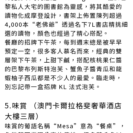
黎私人大宅的圖書館為靈感，將其酷愛的
讀物化成摩登設計，書架上佈置陳列超過
4,000本“老佛爺”透過名下7L書店精挑細
選的讀物，顏色也經過了精心搭配。
餐廳的招牌下午茶，每到週末總是被早早
預定一空，很多客人慕名而來，經典的雙
層架下午茶，上甜下鹹，搭配核桃果仁醬
的巴黎布列斯特泡芙、蟹魚子醬青瓜和龍
蝦柚子西瓜都是不少人的最愛。臨走時，
別忘記帶一盒招牌 KL 法式泡芙。
5.味賞 （澳門卡爾拉格斐奢華酒店
大樓三層）
味賞的葡語名稱“Mesa”意為“餐桌”，