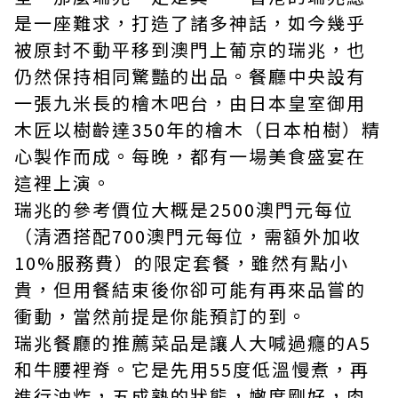
是一座難求，打造了諸多神話，如今幾乎
被原封不動平移到澳門上葡京的瑞兆，也
仍然保持相同驚豔的出品。餐廳中央設有
一張九米長的檜木吧台，由日本皇室御用
木匠以樹齡達350年的檜木（日本柏樹）精
心製作而成。每晚，都有一場美食盛宴在
這裡上演。
瑞兆的參考價位大概是2500澳門元每位
（清酒搭配700澳門元每位，需額外加收
10%服務費）的限定套餐，雖然有點小
貴，但用餐結束後你卻可能有再來品嘗的
衝動，當然前提是你能預訂的到。
瑞兆餐廳的推薦菜品是讓人大喊過癮的A5
和牛腰裡脊。它是先用55度低溫慢煮，再
進行油炸，五成熟的狀態，嫩度剛好，肉