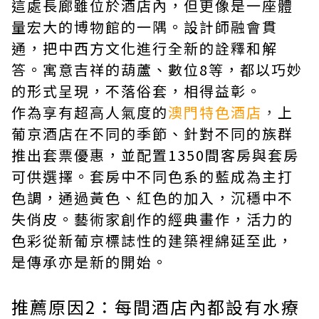
這處長廊雖位於酒店內，但更像是一座體
量宏大的博物館的一隅。設計師融會貫
通，把中西方文化進行全新的詮釋和解
答。寓意吉祥的葫蘆、數位8等，都以巧妙
的形式呈現，不落俗套，相得益彰。
作為享有超高人氣度的
澳門特色酒店
，
上
葡京酒店
在不同的季節、針對不同的族群
推出套票優惠，並
配置1350間客房與套房
可供選擇。套房中不同色系的藍成為主打
色調，通過黃色、紅色的加入，沉穩中不
失俏皮。藝術家創作的經典畫作，活力的
色彩從新葡京標誌性的建築裡綿延至此，
是傳承亦是新的開始。
推薦原因2：每間酒店內都設有水療