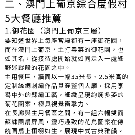
二、澳門上葡京綜合度假村
5大餐廳推薦
1.御花園（澳門上葡京三層）
要知道世界上每座宮殿都有一座御花園，
而在澳門上葡京，主打粵菜的御花園，也
如其名，從接待處開始就如同走入一處綠
野迷蹤般的花園之中。
主用餐區，牆面以一幅35米長、2.5米高的
定制絲綢刺繡作品貫穿整個大廳，採用享
譽中外的蘇繡工藝，細緻呈現絢爛多姿的
菊花圖案，極具視覺衝擊力。
在長廊與主用餐區之間，有一組六幅雙面
蘇繡團扇屏風，靈巧趣致的花鳥圖案在傳
統團扇上栩栩如生，展現中式古典雅韻。