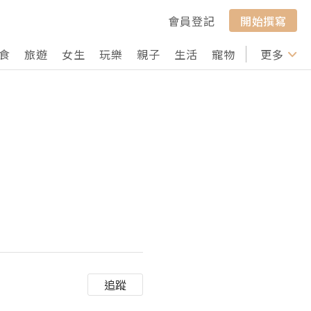
會員登記
開始撰寫
食
旅遊
女生
玩樂
親子
生活
寵物
行山
更多
打卡
追蹤