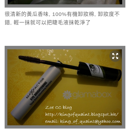
很清新的黃瓜香味, 100%有機卸妝棉, 卸妝度不
錯, 輕一抹就可以把睫毛液抹乾淨了