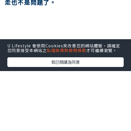
走也不是問題了。
U Lifestyle 會使用Cookies來改善您的網站體驗，請確定
您同意接受本網站之
私隱政策和使用條款
才可繼續瀏覽。
全方位瞬間亮肌美白日夜雙精華, 一支有齊日夜配
我已閱讀及同意
方, 我就覺得很方便了, 特別是旅行的時候, 帶上這
支就簡單多了。