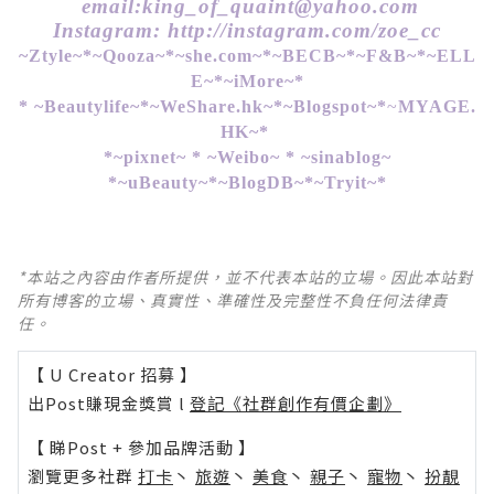
email:
king_of_quaint@yahoo.com
Instagram: http://instagram.com/zoe_cc
~
Ztyle
~*~
Qooza
~*~
she.com
~*~
BECB
~*~
F&B
~*~
ELL
E
~*~
iMore
~*
*
~
Beautylife
~*~
WeShare.hk
~*~
Blogspot
~*
~
MYAGE.
HK
~*
*~
pixnet
~ * ~
Weibo
~ * ~
sinablog
~
*~
uBeauty
~*~
BlogDB
~*~
Tryit
~*
*本站之內容由作者所提供，並不代表本站的立場。因此本站對
所有博客的立場、真實性、準確性及完整性不負任何法律責
任。
【 U Creator 招募 】
出Post賺現金獎賞 l
登記《社群創作有價企劃》
【 睇Post + 參加品牌活動 】
瀏覽更多社群
打卡
丶
旅遊
丶
美食
丶
親子
丶
寵物
丶
扮靚