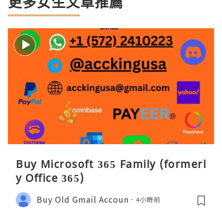
更多女生文章推薦
Buy Microsoft 365 Family (formerl
y Office 365)
Buy Old Gmail Accoun
4小時前