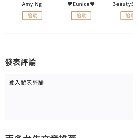
h 夏沫
Amy Ng
♥Eunice♥
追蹤
追蹤
追蹤
發表評論
登入
發表評論