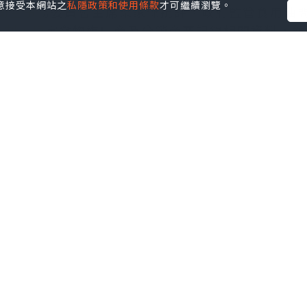
您同意接受本網站之
私隱政策和使用條款
才可繼續瀏覽。
衞生事務委員會主席梁家傑批評，政府監管食用油
機制，規定食物進口商及分銷商要記錄相關資料，然
，初步證據顯示有問題，巡查亦有不足之處。委員
。
中招
心會進行專項食品調查，抽取本港進口商、製造商
，料一至兩個月內完成調查，會盡快公布結果。
）跟進永興油行疑涉「地溝油」事件，於有關工場、
抽取39個食用油樣本化驗。結果發現21個樣本含
ne），當中4個超標。
帝濃香花生油，含量分別為每公斤17微克及16微
.7倍，後者亦超歐盟標準7倍，超國內標準0.6倍。
宣傳
樣本中招，分別被驗出6.2微克及5.8微克，分別超出
亦被驗出含苯並〔a〕芘，但含量無超標。按國內標
芘，歐盟標準則每公斤2微克。