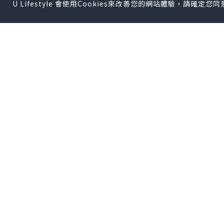
U Lifestyle 會使用Cookies來改善您的網站體驗，請確定
立法會食物安全及環境
年2月生效的食物追蹤
來源地，及銷售予何人
議，要求政府交代事件
2工場13食肆 21樣本
為釋公眾疑慮，食安中
商和食肆的食用油樣本
食環署上周四（13日
商，及13間食肆巡查，
（Benzo〔a〕pyre
來自批發商北大荒的金
7.5倍，超國內標準0
金帝花生油 酒樓曾接
至於永興油行，亦有兩個
倍，永興其餘6個樣本
多於10微克苯並〔a〕