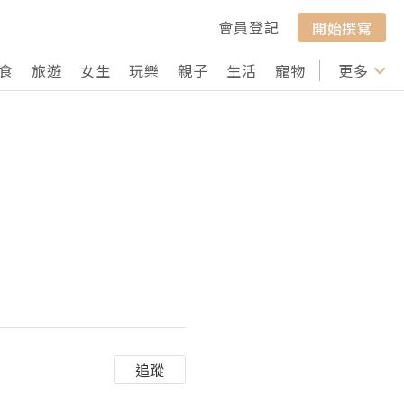
會員登記
開始撰寫
食
旅遊
女生
玩樂
親子
生活
寵物
行山
更多
打卡
追蹤