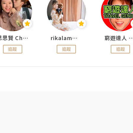
思思賢 ChillMyBabe
rikalammm
窮遊達人 Mr.TravelGe
追蹤
追蹤
追蹤