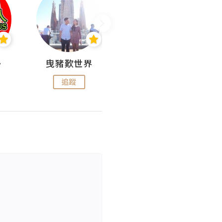
nius
曳豬歎世界
Koalascities (^O^)! @ UTravel
追蹤
追蹤