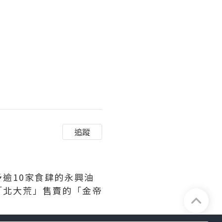
追蹤
逾10家食肆的永興油
「北大荒」售賣的「金帝