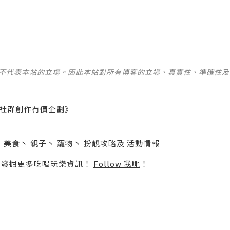
並不代表本站的立場。因此本站對所有博客的立場、真實性、準確性
社群創作有價企劃》
】
丶
美食
丶
親子
丶
寵物
丶
扮靚攻略
及
活動情報
p啦！發掘更多吃喝玩樂資訊！
Follow 我哋
！