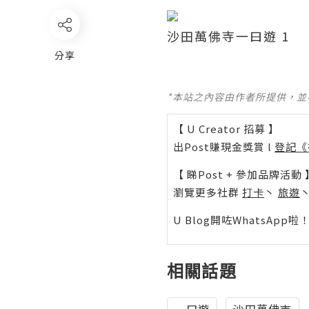
沙田萬佛寺一曰遊 1
分享
*本站之內容由作者所提供，
【 U Creator 招募 】
出Post賺現金獎賞 l
登記《
【 睇Post + 參加品牌活動 
瀏覽更多社群
打卡
丶
旅遊
U Blog開咗WhatsAp
相關話題