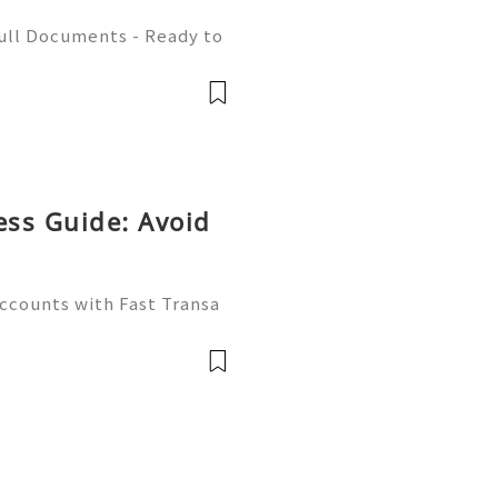
Full Documents - Ready to
580) 771-7982 ✈️ Telegra
mZone 📧 Email:
ess Guide: Avoid
Accounts with Fast Transa
tive digital economy of 2
ate differentiator. Wheth