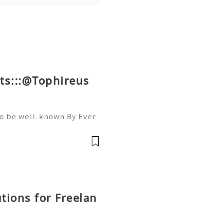
ts:::@Tophireus
To be well-known By Ever
ou must Be A member Of A
llowers, Comments, And S
utions for Freelan