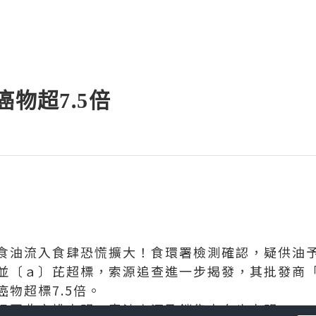
癌物超7.5倍
食油流入食肆恐慌擴大！食環署檢測確認，疑供油予
並〔ａ〕芘超標，索源追查進一步揭發，其批發商
物超標7.5倍。
但回收安排未明，毒油來源及銷售去向也未明。