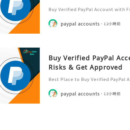
Buy Verified PayPal Account with 
Use Contact Info 📞 WhatsApp: +1 (
m: @BuySmmZone ✅ Skype: BuySm
paypal accounts
12小時前
Buy Verified PayPal Acc
Risks & Get Approved
Best Place to Buy Verified PayPal 
ction Speeds In the hyper-competi
026, transaction speed is the ultim
paypal accounts
12小時前
er you are bidding on a