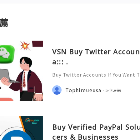
薦
VSN Buy Twitter Accoun
a::: .
Buy Twitter Accounts If You Want 
yone and Get to know Everyone. Y
Social network and have Likes, Fo
Tophireueusa
5小時前
hares On All Of Your Posts. W
Buy Verified PayPal Sol
cers & Businesses