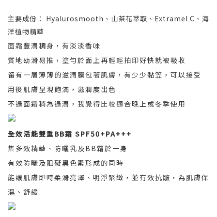
主要成份： Hyalurosmooth、山茶花萃取、Extramel C、海
洋植物精華
面霜豐潤稠身，有淡淡香味
質地幼滑易推，塗勻於面上再輕輕拍印好快就被吸收
留有一層薄薄的滋潤膜包著肌膚，有少少黏笠，可以接受
用後肌膚呈現飽滿，滋潤度出色
不過面霜稍為過潤，我覺得比較適合晚上或冬季使用
全效活能雙重BB霜 SPF50+PA+++
集多效精華、防曬乳及BB霜於一身
有效防曬及阻礙黑色素形成的同時
能讓肌膚即時柔滑亮澤、明淨緊緻，並有效抗皺，為肌膚保
濕、舒緩