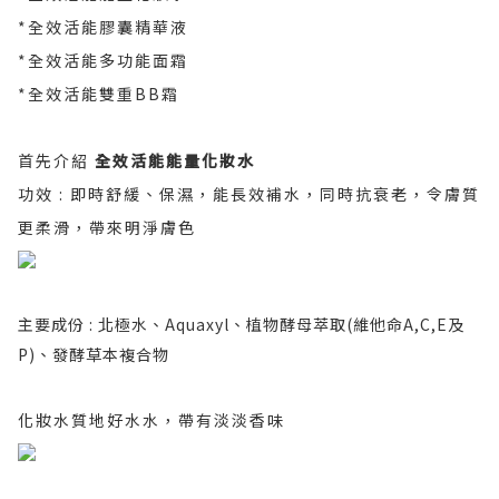
*全效活能膠囊精華液
*全效活能多功能面霜
*全效活能雙重BB霜
首先介紹
全效活能能量化妝水
功效 : 即時舒緩、保濕，能長效補水，同時抗衰老，令膚質
更柔滑，帶來明淨膚色
主要成份 : 北極水、Aquaxyl、植物酵母萃取(維他命A,C,E及
P)、發酵草本複合物
化妝水質地好水水，帶有淡淡香味