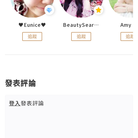
h 夏沫
♥Eunice♥
BeautySearch
Amy N
追蹤
追蹤
追蹤
發表評論
登入
發表評論