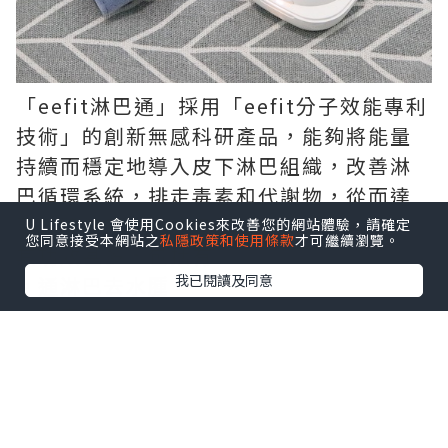
「eefit淋巴通」採用「eefit分子效能專利
技術」的創新無感科研產品，能夠將能量
持續而穩定地導入皮下淋巴組織，改善淋
巴循環系統，排走毒素和代謝物，從而達
至身體健康的最終目標
U Lifestyle 會使用Cookies來改善您的網站體驗，請確定
您同意接受本網站之
私隱政策和使用條款
才可繼續瀏覽。
其功效甚多，
包括有
我已閱讀及同意
。通淋巴去水腫
。排毒V面
。改善身體浮腫
。舒緩痛症
。舒緩關節炎症