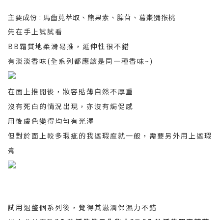
主要成份 : 馬齒莧萃取、熊果素、腺苷、葛棗獼猴桃
先在手上試試看
BB霜質地柔滑易推，延伸性很不錯
有淡淡香味(全系列都應該是同一種香味~)
在面上推開後，妝容貼薄自然不厚重
沒有死白的情況出現，亦沒有焗促感
用後膚色變得均勻有光澤
但對於面上較多瑕疵的我遮瑕度就一般，需要另外用上遮瑕
膏
試用過整個
系列後，覺得其滋潤保濕力不錯