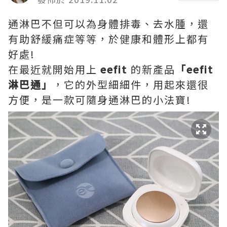
通淋巴
不但可以為
身體
排毒、去水腫
，還
有助
舒緩痛症等等，於健康和體形上都有
好處!
在最近就
開始用上
eefit
的新產品
「eefit
淋巴通」
，它的外型細細件，用起來還很
方便，是一款
可
隨身通淋巴的小法寶
!