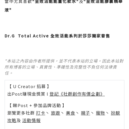
當中尤其喜歡
"
全效活能能量化妝水"
及
"全效活能膠囊精華
液"
Dr.G
Total Active 全效活能系列
於
莎莎獨家發售
*本站之內容由作者所提供，並不代表本站的立場。因此本站對
所有博客的立場、真實性、準確性及完整性不負任何法律責
任。
【 U Creator 招募 】
出Post賺現金獎賞 l
登記《社群創作有價企劃》
【 睇Post + 參加品牌活動 】
瀏覽更多社群
打卡
丶
旅遊
丶
美食
丶
親子
丶
寵物
丶
扮靚
攻略
及
活動情報