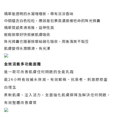
精華是透明的水凝啫喱狀，帶有淡淡香味
中間蘊含白色粒粒，應該是
包裹高濃度維他命
的珠光微囊
精華質感柔滑易推，延伸性高
輕輕按摩好快就被肌膚吸收
珠光微囊也隨著按摩給融化吸收，用後清爽不黏笠
肌膚變得水潤嫩滑，有光澤
全效活能多功能面霜
是一款可改善肌膚任何問題的全能乳霜
能24小時長效補水保濕，有效緊緻、抗衰老、刺激膠原蛋
白增生
柔軟肌膚、注入活力，全面強化肌膚屏障及解決任何問題，
有效整體改善膚質