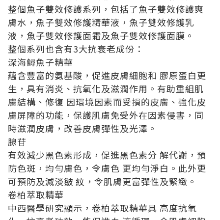
整個魚子雙效修護系列，包括了魚子雙效修護爽
膚水，魚子雙效修護精華液，魚子雙效修護乳
液，魚子雙效修護面霜及魚子雙效修護面膜。
整個系列也含有3大抗衰老成份：
深海鱘魚子精華
蘊含豐富的氨基酸，促進皮膚細胞和 膠原蛋白更
生，具有消炎、抗氧化及滋潤作用。有助重組肌
膚結構、修復 因環境因素而受損的皮膚、強化皮
膚屏障的功能，保護肌膚免受外在因素侵害，同
時滋潤皮膚，改善皮膚彈性及光澤。
腺苷
有效減少黑色素形成，促進黑色素分 解代謝，預
防色斑，均勻膚色，令膚色 更均勻淨白。此外更
可預防及減淡皺 紋，令肌膚更富彈性及緊緻。
卷柏萃取精華
中西醫學研究顯示，卷柏萃取精華具 高度抗氧