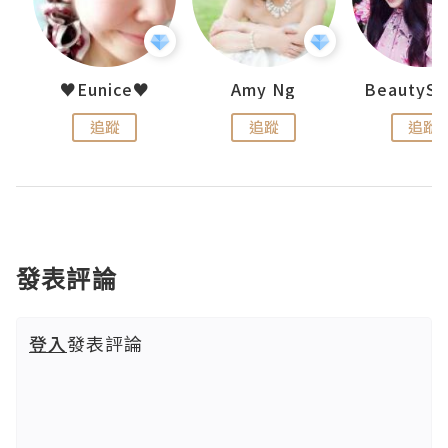
h 夏沫
♥Eunice♥
Amy Ng
追蹤
追蹤
追蹤
發表評論
登入
發表評論