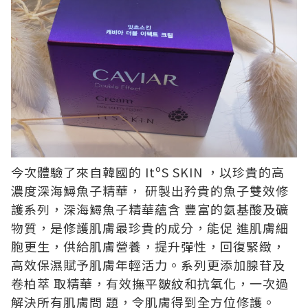
今次體驗了來自韓國的 ItºS SKIN ，以珍貴的高
濃度深海鱘魚子精華， 研製出矜貴的魚子雙效修
護系列，深海鱘魚子精華蘊含 豐富的氨基酸及礦
物質，是修護肌膚最珍貴的成分，能促 進肌膚細
胞更生，供給肌膚營養，提升彈性，回復緊緻，
高效保濕賦予肌膚年輕活力。系列更添加腺苷及
卷柏萃 取精華，有效撫平皺紋和抗氧化，一次過
解決所有肌膚問 題，令肌膚得到全方位修護。