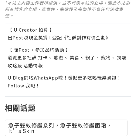
*本站之內容由作者所提供，並不代表本站的立場。因此本站對
所有博客的立場、真實性、準確性及完整性不負任何法律責
任。
【 U Creator 招募 】
出Post賺現金獎賞 l
登記《社群創作有價企劃》
【 睇Post + 參加品牌活動 】
瀏覽更多社群
打卡
丶
旅遊
丶
美食
丶
親子
丶
寵物
丶
扮靚
攻略
及
活動情報
U Blog開咗WhatsApp啦！發掘更多吃喝玩樂資訊！
Follow 我哋
！
相關話題
魚子雙效修護系列，魚子雙效修護面霜，
It’s Skin