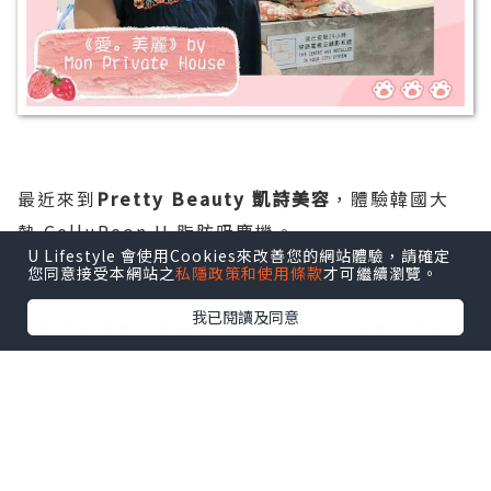
最近來到
Pretty Beauty 凱詩美容
，體驗韓國大
熱 CelluReon II 脂肪吸塵機。
U Lifestyle 會使用Cookies來改善您的網站體驗，請確定
您同意接受本網站之
私隱政策和使用條款
才可繼續瀏覽。
CelluReonII 是一台結合真空吸力、強烈震動以及
我已閱讀及同意
按壓的護理儀，透過熱力及真空吸力，使老化的乳酸
經代謝排出，令僵硬的肌肉放鬆變軟，帶走疲累感。
CelluReonII更能夠促進血液和淋巴循環。