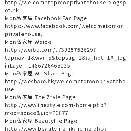
http://welcometopmonprivatehouse.blogsp
ot.hk
Mon私家屋 Facebook Fan Page
https://www.facebook.com/welcometomon
privatehouse/
Mon私家屋 Weibo
http://weibo.com/u/3925752629?
topnav=1&wvr=6&topsug=1&is_hot=1#_log
inLayer_1486726466035
Mon私家屋 We Share Page
http://weshare.hk/welcometomonprivateho
use
Mon私家屋 The Ztyle Page
http://www.theztyle.com/home.php?
mod=space&uid=76677
Mon私家屋 Beautylife Page
http://www.beautylife.hk/home.php?