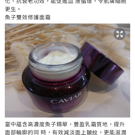
化、抗衰老功效，能促進血 液循環，令肌膚細胞
更生。
魚子雙效修護面霜
當中蘊含高濃度魚子精華，豐盈乳霜質地，提升
面部輪廓的同 時，有效減淡面上皺紋，更能滋潤