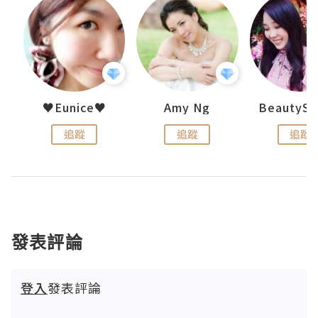
h 夏沫
♥Eunice♥
Amy Ng
追蹤
追蹤
追蹤
發表評論
登入
發表評論