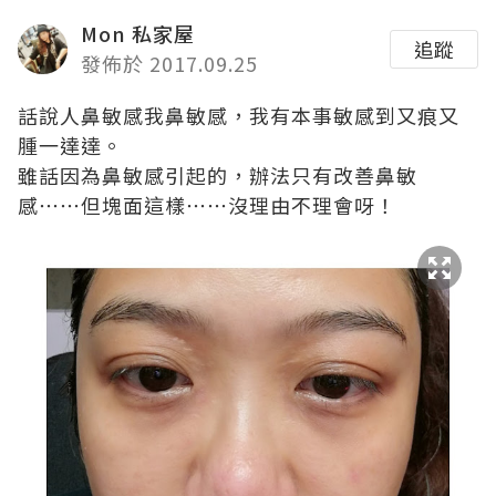
Mon 私家屋
追蹤
發佈於 2017.09.25
話說人鼻敏感我鼻敏感，我有本事敏感到又痕又
腫一達達。
雖話因為鼻敏感引起的，辦法只有改善鼻敏
感⋯⋯但塊面這樣⋯⋯沒理由不理會呀！