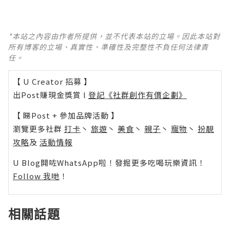
*本站之內容由作者所提供，並不代表本站的立場。因此本站對
所有博客的立場、真實性、準確性及完整性不負任何法律責
任。
【 U Creator 招募 】
出Post賺現金獎賞 l
登記《社群創作有價企劃》
【 睇Post + 參加品牌活動 】
瀏覽更多社群
打卡
丶
旅遊
丶
美食
丶
親子
丶
寵物
丶
扮靚
攻略
及
活動情報
U Blog開咗WhatsApp啦！發掘更多吃喝玩樂資訊！
Follow 我哋
！
相關話題