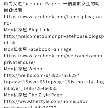
時尚女遊Facebook Page － 一個屬於女生的時
尚遊樂園
https://www.facebook.com/trendsplaygrou
nd/
Mon私家屋 Blog Link
http://welcometopmonprivatehouse.blogsp
ot.hk
Mon私家屋 Facebook Fan Page
https://www.facebook.com/welcometomon
privatehouse/
Mon私家屋 Weibo
http://weibo.com/u/3925752629?
topnav=1&wvr=6&topsug=1&is_hot=1#_log
inLayer_1486726466035
Mon私家屋 The Ztyle Page
http://www.theztyle.com/home.php?
mod=space&uid=76677