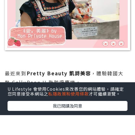
最近來到
Pretty Beauty 凱詩美容
，體驗韓國大
熱 CelluReon II 脂肪吸塵機。
U Lifestyle 會使用Cookies來改善您的網站體驗，請確定
您同意接受本網站之
私隱政策和使用條款
才可繼續瀏覽。
CelluReonII 是一台結合真空吸力、強烈震動以及
我已閱讀及同意
按壓的護理儀，透過熱力及真空吸力，使老化的乳酸
經代謝排出，令僵硬的肌肉放鬆變軟，帶走疲累感。
CelluReonII更能夠促進血液和淋巴循環。