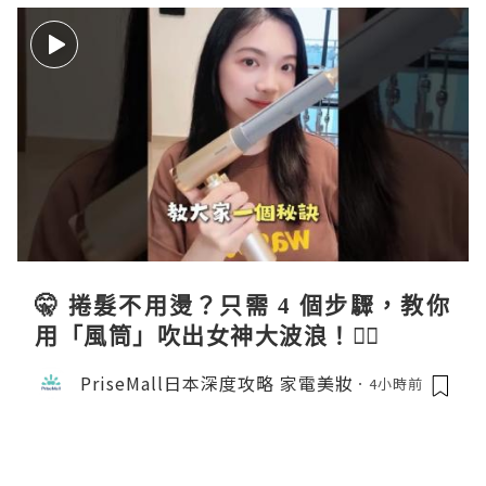
🤫 捲髮不用燙？只需 4 個步驟，教你
用「風筒」吹出女神大波浪！💇‍♀️
PriseMall日本深度攻略 家電美妝
4小時前