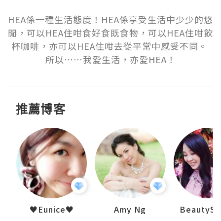
HEA係一種生活態度！HEA係享受生活中少少的悠
閒，可以HEA住咁食好食既食物，可以HEA住咁飲
杯咖啡，亦可以HEA住咁去從平常中感受不同。 
所以⋯⋯我愛生活，亦愛HEA！
推薦博客
h 夏沫
♥Eunice♥
Amy Ng