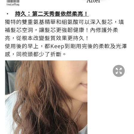
•
持久：第二天秀髮依然柔亮！
獨特的雙重氨基精華和組氨酸可以深入髮芯，填
補髮芯空洞，讓髮芯更強韌健康！內修護外柔
亮，從根本改變髮質效果更持久！
使用後的早上，都Keep到剛用完後的柔軟及光澤
感，同梳頭都少了折斷。