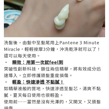
洗髮後，由髮中至髮尾用上Pantene 3 Minute
Miracle，輕輕按摩3分鐘，沖洗乾淨就可以了！
還可以每天使用。
•
瞬效：
用第一次就
feel
到
突破性創新科技，鎖住兩倍精華，將有效成分迅
速導入，立即修護頭髮重度損傷。
•
輕盈：快速滲透
不黏膩！
如精華液般的質地，快速滲透至髮芯，清爽不黏
膩，夏天每日使用也很輕盈。
使用前⋯⋯當然是沒有光澤的，又開叉，又頭髮
損傷