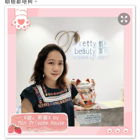
瞓極都唔夠。