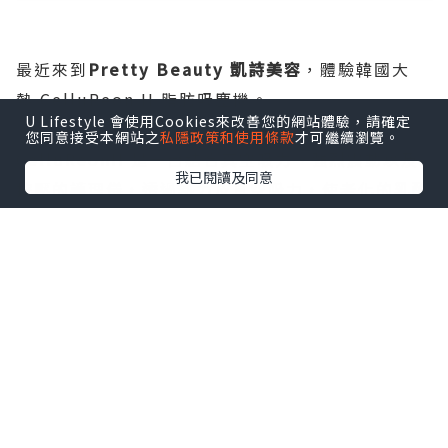
最近來到
Pretty Beauty 凱詩美容
，體驗韓國大
熱 CelluReon II 脂肪吸塵機。
U Lifestyle 會使用Cookies來改善您的網站體驗，請確定
您同意接受本網站之
私隱政策和使用條款
才可繼續瀏覽。
CelluReonII 是一台結合真空吸力、強烈震動以及
我已閱讀及同意
按壓的護理儀，透過熱力及真空吸力，使老化的乳酸
經代謝排出，令僵硬的肌肉放鬆變軟，帶走疲累感。
CelluReonII更能夠促進血液和淋巴循環。