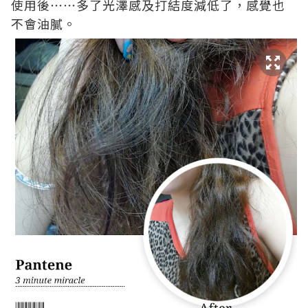
使用後⋯⋯多了光澤感及打結度減低了，感覺也
不會油膩。