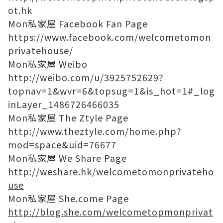
ot.hk
Mon私家屋 Facebook Fan Page
https://www.facebook.com/welcometomon
privatehouse/
Mon私家屋 Weibo
http://weibo.com/u/3925752629?
topnav=1&wvr=6&topsug=1&is_hot=1#_log
inLayer_1486726466035
Mon私家屋 The Ztyle Page
http://www.theztyle.com/home.php?
mod=space&uid=76677
Mon私家屋 We Share Page
http://weshare.hk/welcometomonprivateho
use
Mon私家屋 She.come Page
http://blog.she.com/welcometopmonprivat