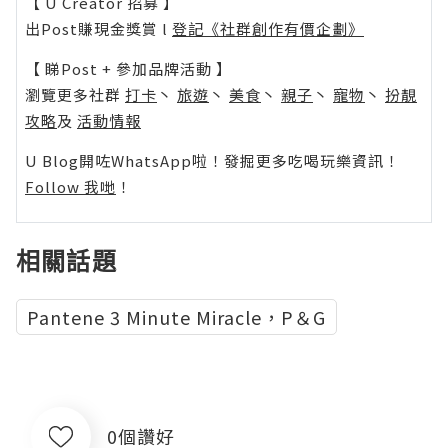
【 U Creator 招募 】
出Post賺現金獎賞 l
登記《社群創作有價企劃》
【 睇Post + 參加品牌活動 】
瀏覽更多社群
打卡
丶
旅遊
丶
美食
丶
親子
丶
寵物
丶
扮靚
攻略
及
活動情報
U Blog開咗WhatsApp啦！發掘更多吃喝玩樂資訊！
Follow 我哋
！
相關話題
Pantene 3 Minute Miracle，P＆G
0個讚好