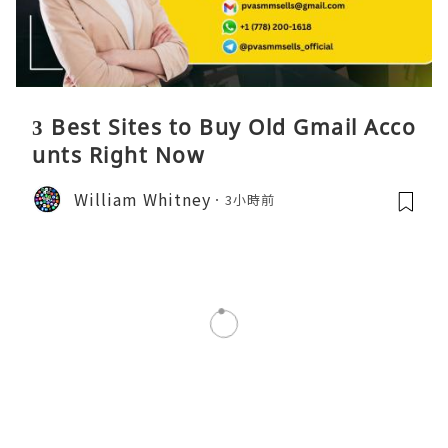
3 Best Sites to Buy Old Gmail Acco
unts Right Now
William Whitney
3小時前
女生