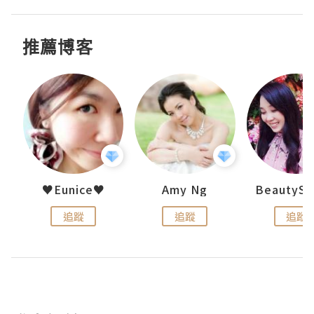
推薦博客
h 夏沫
♥Eunice♥
Amy Ng
追蹤
追蹤
追蹤