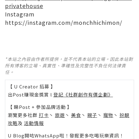
privatehouse
Instagram
https://instagram.com/monchhichimon/
*本站之內容由作者所提供，並不代表本站的立場。因此本站對
所有博客的立場、真實性、準確性及完整性不負任何法律責
任。
【 U Creator 招募 】
出Post賺現金獎賞 l
登記《社群創作有價企劃》
【 睇Post + 參加品牌活動 】
瀏覽更多社群
打卡
丶
旅遊
丶
美食
丶
親子
丶
寵物
丶
扮靚
攻略
及
活動情報
U Blog開咗WhatsApp啦！發掘更多吃喝玩樂資訊！