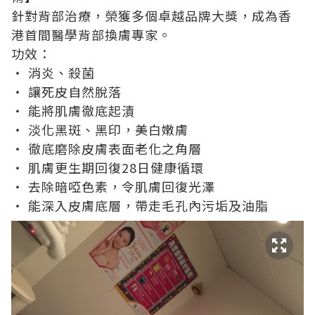
針對背部治療，榮獲多個卓越品牌大獎，成為香
港首間醫學背部換膚專家。
功效：
‧ 消炎、殺菌
‧ 讓死皮自然脫落
‧ 能將肌膚徹底起漬
‧ 淡化黑斑、黑印，美白嫩膚
‧ 徹底磨除皮膚表面老化之角層
‧ 肌膚更生期回復28日健康循環
‧ 去除暗啞色素，令肌膚回復光澤
‧ 能深入皮膚底層，帶走毛孔內污垢及油脂