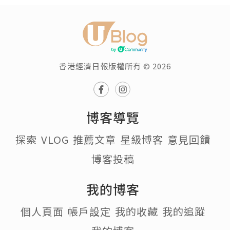
《排毒排水好幫手》凱詩美容
CelluReon II 脂肪吸塵機
瀏覽次數:58301
Mon 私家屋
追蹤
發佈於 2021.11.24
身體好多時會因為血液循環減慢，坐姿不正確等情況
讓身體乳酸積聚、疲勞上升，就會感到周身唔舒服，
瞓極都唔夠。