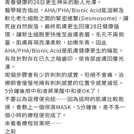
青春健康的28日更生神采的動人光澤。
醫學報告指出，AHA/PHA/Bionic Acid能溶解及
軟化老化細胞之間的緊密連繫(Desmosome)，讓
死皮自然脫落，最終肌膚更生回復28日健康循
環，讓新生細胞更快推至皮膚表層，毛孔不再倒
塞，肌膚再現亮澤柔軟，幼嫩年青。因此
AHA/PHA/Bionic Acid是肌膚健康更生的鑰匙。
有效針對存在已久之暗瘡印，使背部皮膚回覆光
澤。
呢個步驟會有少許刺刺的感覺，但絕不會痛，治
療師會慢慢地掃有刺刺感覺的位置令感覺減低。
5分鐘後用中和液將果酸中和便OK了！
不要以為這樣便完結⋯⋯因為這時的肌膚比較乾
燥，會敷上一個保濕MASK，5分鐘後，差不多一
個小時的療程便完成了。
來看看療程效果吧⋯⋯
之前