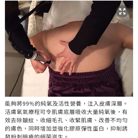
能夠將99%的純氧及活性營養，注入皮膚深層。
活膚氧氣療程可令肌膚底層吸收大量純氧後，有
效去除皺紋、收細毛孔、收緊肌膚、改善不均勻
的膚色，同時增加並強化膠原彈性蛋白，抑制誘
發粉刺暗瘡的細菌滋生。