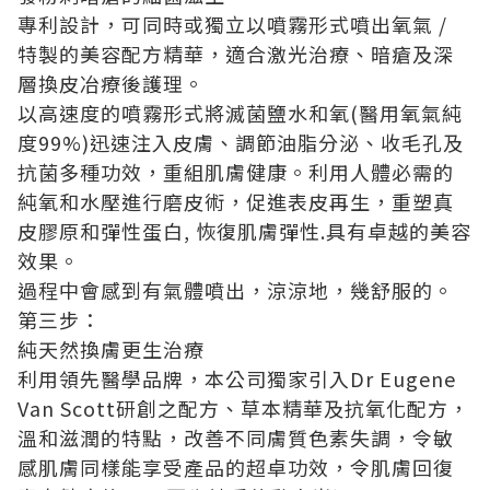
專利設計，可同時或獨立以噴霧形式噴出氧氣 /
特製的美容配方精華，適合激光治療、暗瘡及深
層換皮冶療後護理。
以高速度的噴霧形式將滅菌鹽水和氧(醫用氧氣純
度99%)迅速注入皮膚、調節油脂分泌、收毛孔及
抗菌多種功效，重組肌膚健康。利用人體必需的
純氧和水壓進行磨皮術，促進表皮再生，重塑真
皮膠原和彈性蛋白, 恢復肌膚彈性.具有卓越的美容
效果。
過程中會感到有氣體噴出，涼涼地，幾舒服的。
第三步：
純天然換膚更生治療
利用領先醫學品牌，本公司獨家引入Dr Eugene
Van Scott研創之配方、草本精華及抗氧化配方，
溫和滋潤的特點，改善不同膚質色素失調，令敏
感肌膚同樣能享受產品的超卓功效，令肌膚回復