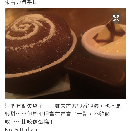
朱古力梳乎理
這個有點失望了⋯⋯雖朱古力很香很濃，也不是
很甜⋯⋯但梳乎理實在是實了一點，不夠鬆
軟⋯⋯比較像蛋糕！
No. 5 Italian