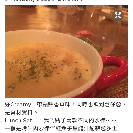
好Creamy，帶點點香草味，同時也飲到薯仔蓉，
是真材實料。
Lunch Set中，我們點了兩款不同的沙律⋯⋯
一個是烤牛肉沙律伴紅桑子黑醋汁配蒜蓉多士