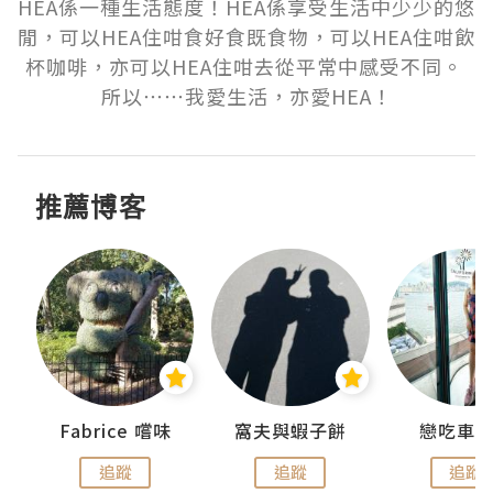
HEA係一種生活態度！HEA係享受生活中少少的悠
閒，可以HEA住咁食好食既食物，可以HEA住咁飲
杯咖啡，亦可以HEA住咁去從平常中感受不同。 
所以⋯⋯我愛生活，亦愛HEA！
推薦博客
Fabrice 嚐味
窩夫與蝦子餅
戀吃車
追蹤
追蹤
追蹤