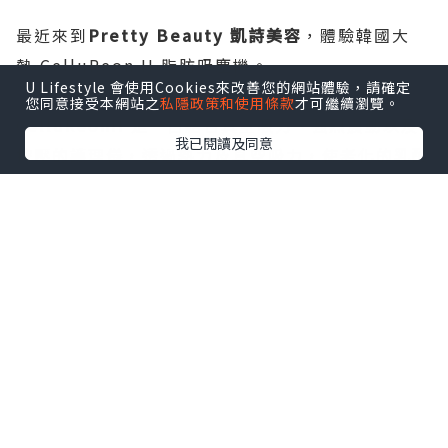
最近來到
Pretty Beauty 凱詩美容
，體驗韓國大
熱 CelluReon II 脂肪吸塵機。
U Lifestyle 會使用Cookies來改善您的網站體驗，請確定
您同意接受本網站之
私隱政策和使用條款
才可繼續瀏覽。
CelluReonII 是一台結合真空吸力、強烈震動以及
我已閱讀及同意
按壓的護理儀，透過熱力及真空吸力，使老化的乳酸
經代謝排出，令僵硬的肌肉放鬆變軟，帶走疲累感。
CelluReonII更能夠促進血液和淋巴循環。