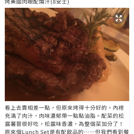
烤美國肉眼配燒汁(8安士)
看上去賣相差一點，但原來烤得十分好的，內裡
充滿了肉汁，肉味濃郁帶一點點油脂。配菜的松
露薯蓉很好吃，松露味香濃，為整個菜加分了！
原來個Lunch Set是有配飲品的⋯⋯但我們看到餐