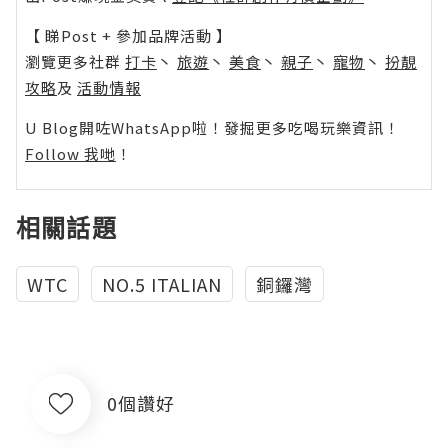
【 睇Post + 參加品牌活動 】
瀏覽更多社群
打卡
丶
旅遊
丶
美食
丶
親子
丶
寵物
丶
扮靚
攻略
及
活動情報
U Blog開咗WhatsApp啦！發掘更多吃喝玩樂資訊！
Follow 我哋
！
相關話題
WTC
NO.5 ITALIAN
銅鑼灣
0個讚好