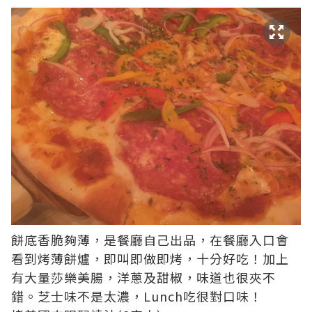
餅底香脆夠薄，是餐廳自己出品，在餐廳入口會
看到烤薄餅爐，即叫即做即烤，十分好吃！加上
有大量莎樂美腸，洋蔥及甜椒，味道也很夾不
錯。芝士味不是太濃，Lunch吃很對口味！