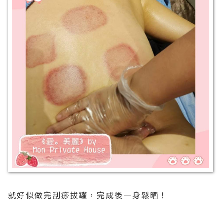
就好似做完刮痧拔罐，完成後一身鬆晒！