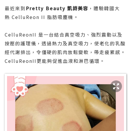
最近來到
Pretty Beauty 凱詩美容
，體驗韓國大
熱 CelluReon II 脂肪吸塵機。
CelluReonII 是一台結合真空吸力、強烈震動以及
按壓的護理儀，透過熱力及真空吸力，使老化的乳酸
經代謝排出，令僵硬的肌肉放鬆變軟，帶走疲累感。
CelluReonII更能夠促進血液和淋巴循環。