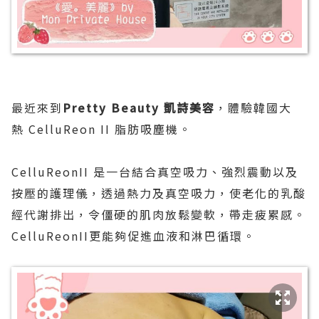
最近來到
Pretty Beauty 凱詩美容
，體驗韓國大
熱 CelluReon II 脂肪吸塵機。
CelluReonII 是一台結合真空吸力、強烈震動以及
按壓的護理儀，透過熱力及真空吸力，使老化的乳酸
經代謝排出，令僵硬的肌肉放鬆變軟，帶走疲累感。
CelluReonII更能夠促進血液和淋巴循環。