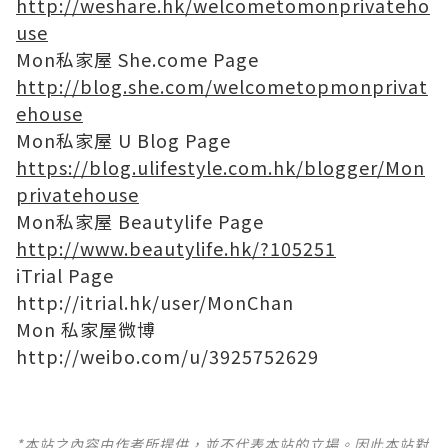
http://weshare.hk/welcometomonprivateho
use
Mon私家屋 She.come Page
http://blog.she.com/welcometopmonprivat
ehouse
Mon私家屋 U Blog Page
https://blog.ulifestyle.com.hk/blogger/Mon
privatehouse
Mon私家屋 Beautylife Page
http://www.beautylife.hk/?105251
iTrial Page
http://itrial.hk/user/MonChan
Mon 私家屋微博
http://weibo.com/u/3925752629
*本站之內容由作者所提供，並不代表本站的立場。因此本站對