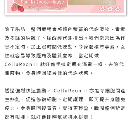
除了脂肪，整個療程會將體內積蓄的代謝廢物、毒素
及多餘的納離子、尿酸經代謝排出。我們常常因為作
息不定時，加上沒時間做運動，令身體積聚毒素，女
性就容易導致經痛及體質虛寒。當定期做
CelluReon II 就好像手機定期充滿電一樣，去除代
謝廢物，令身體回復最佳的代謝狀態。
透過強烈快速震動， CelluReon II 亦能令細胞間產
生熱能，促進修復細胞。定期護理，即可提升身體免
疫力，令身體回復青春，變得更輕盈。瞬間整個背脊
都冇咁腫，就好像即時幫我排水排毒！