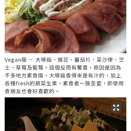
Vegan版 － 大啡菇、焗豆、蕃茄片、菜沙律、芝
士、草莓及藍莓。這個反而有驚喜，原因是因為
不多地方素食版，大啡菇香得來是有汁的，加上
各種fresh的蔬菜生果，素食者一族至愛，即使用
食朋友也會好喜歡的。