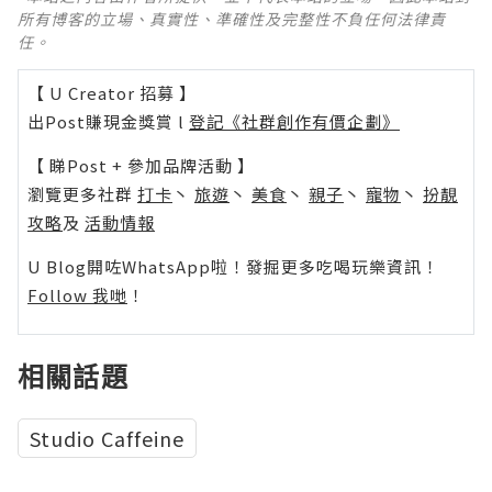
所有博客的立場、真實性、準確性及完整性不負任何法律責
任。
【 U Creator 招募 】
出Post賺現金獎賞 l
登記《社群創作有價企劃》
【 睇Post + 參加品牌活動 】
瀏覽更多社群
打卡
丶
旅遊
丶
美食
丶
親子
丶
寵物
丶
扮靚
攻略
及
活動情報
U Blog開咗WhatsApp啦！發掘更多吃喝玩樂資訊！
Follow 我哋
！
相關話題
Studio Caffeine