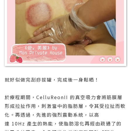
就好似做完刮痧拔罐，完成後一身鬆晒！
於療程期間，CelluReonII 的真空吸力會將筋膜層
形成拉扯作用，刺激當中的脂肪層，令其受拉扯而軟
化。再透過，先進的強烈震動系統，以高
達 10Hz 產生的熱能，使脂肪溶化再經由疏通了的