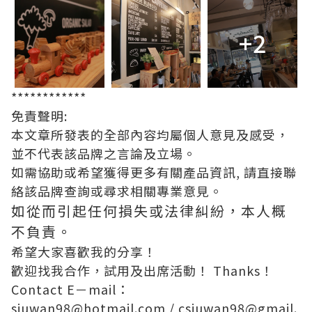
+2
************
免責聲明:
本文章所發表的全部內容均屬個人意見及感受，
並不代表該品牌之言論及立場。
如需協助或希望獲得更多有關產品資訊, 請直接聯
絡該品牌查詢或尋求相關專業意見。
如從而引起任何損失或法律糾紛，本人概
不負責。
希望大家喜歡我的分享！
歡迎找我合作，試用及出席活動！ Thanks！
Contact E－mail：
siuwan98@hotmail.com
/
csiuwan98@gmail.