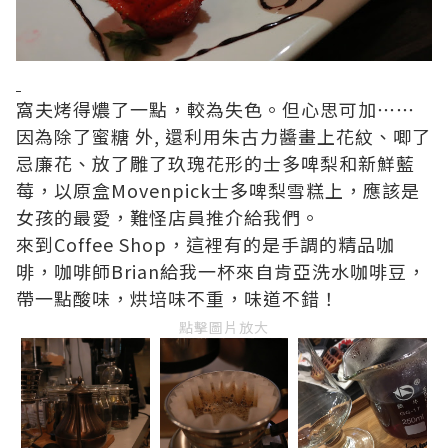
窩夫烤得燶了一點，較為失色。但心思可加⋯⋯
因為除了蜜糖 外, 還利用朱古力醬畫上花紋、唧了
忌廉花、放了雕了玖瑰花形的士多啤梨和新鮮藍
莓，以原盒Movenpick士多啤梨雪糕上，應該是
女孩的最愛，難怪店員推介給我們。
來到Coffee Shop，這裡有的是手調的精品咖
啡，咖啡師Brian給我一杯來自肯亞洗水咖啡豆，
帶一點酸味，烘培味不重，味道不錯！
點擊圖片放大