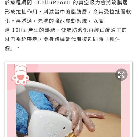
於療程期間，CelluReonII 的真空吸力會將筋膜層
形成拉扯作用，刺激當中的脂肪層，令其受拉扯而軟
化。再透過，先進的強烈震動系統，以高
達 10Hz 產生的熱能，使脂肪溶化再經由疏通了的
淋巴系統帶走，令身體機能代謝復甦同時「瞓住
瘦」。