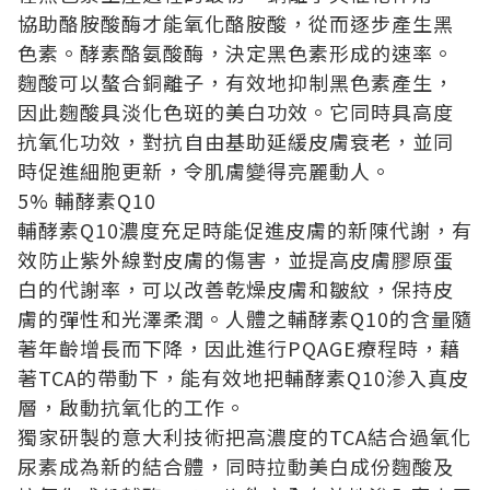
協助酪胺酸酶才能氧化酪胺酸，從而逐步產生黑
色素。酵素酪氨酸酶，決定黑色素形成的速率。
麴酸可以螯合銅離子，有效地抑制黑色素產生，
因此麴酸具淡化色斑的美白功效。它同時具高度
抗氧化功效，對抗自由基助延緩皮膚衰老，並同
時促進細胞更新，令肌膚變得亮麗動人。
5% 輔酵素Q10
輔酵素Q10濃度充足時能促進皮膚的新陳代謝，有
效防止紫外線對皮膚的傷害，並提高皮膚膠原蛋
白的代謝率，可以改善乾燥皮膚和皺紋，保持皮
膚的彈性和光澤柔潤。人體之輔酵素Q10的含量隨
著年齡增長而下降，因此進行PQAGE療程時，藉
著TCA的帶動下，能有效地把輔酵素Q10滲入真皮
層，啟動抗氧化的工作。
獨家研製的意大利技術把高濃度的TCA結合過氧化
尿素成為新的結合體，同時拉動美白成份麴酸及