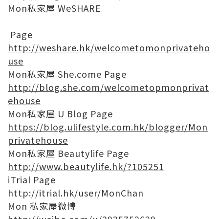
Mon私家屋 WeSHARE
Page
http://weshare.hk/welcometomonprivateho
use
Mon私家屋 She.come Page
http://blog.she.com/welcometopmonprivat
ehouse
Mon私家屋 U Blog Page
https://blog.ulifestyle.com.hk/blogger/Mon
privatehouse
Mon私家屋 Beautylife Page
http://www.beautylife.hk/?105251
iTrial Page
http://itrial.hk/user/MonChan
Mon 私家屋微博
http://weibo.com/u/3925752629