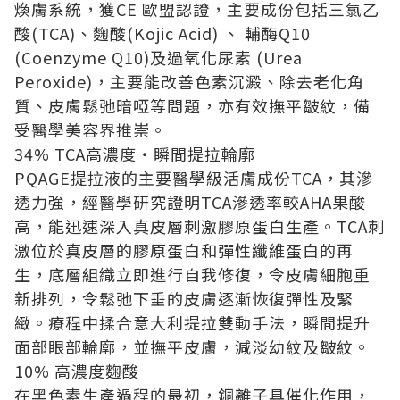
煥膚系統，獲CE 歐盟認證，主要成份包括三氯乙
酸(TCA)、麴酸(Kojic Acid) 、 輔酶Q10
(Coenzyme Q10)及過氧化尿素 (Urea
Peroxide)，主要能改善色素沉澱、除去老化角
質、皮膚鬆弛暗啞等問題，亦有效撫平皺紋，備
受醫學美容界推崇。
34% TCA高濃度‧瞬間提拉輪廓
PQAGE提拉液的主要醫學級活膚成份TCA，其滲
透力強，經醫學研究證明TCA滲透率較AHA果酸
高，能迅速深入真皮層刺激膠原蛋白生產。TCA刺
激位於真皮層的膠原蛋白和彈性纖維蛋白的再
生，底層組織立即進行自我修復，令皮膚細胞重
新排列，令鬆弛下垂的皮膚逐漸恢復彈性及緊
緻。療程中揉合意大利提拉雙動手法，瞬間提升
面部眼部輪廓，並撫平皮膚，減淡幼紋及皺紋。
10% 高濃度麴酸
在黑色素生產過程的最初，銅離子具催化作用，