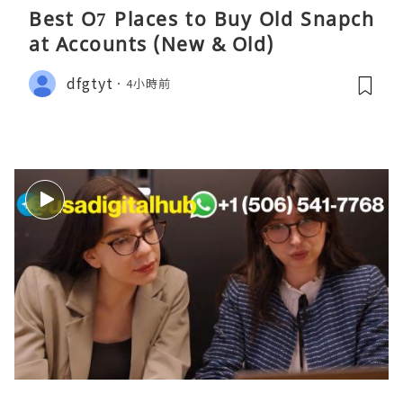
Best O7 Places to Buy Old Snapch
at Accounts (New & Old)
dfgtyt
4小時前