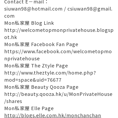
Contact E－mail：
siuwan98@hotmail.com
/
csiuwan98@gmail.
com
Mon私家屋 Blog Link
http://welcometopmonprivatehouse.blogsp
ot.hk
Mon私家屋 Facebook Fan Page
https://www.facebook.com/welcometopmo
nprivatehouse
Mon私家屋 The Ztyle Page
http://www.theztyle.com/home.php?
mod=space&uid=76677
Mon私家屋 Beauty Qooza Page
http://beauty.qooza.hk/u/MonPrivateHouse
/shares
Mon私家屋 Elle Page
http://blogs.elle.com.hk/monchanchan