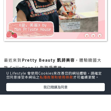
最近來到
Pretty Beauty 凱詩美容
，體驗韓國大
熱 CelluReon II 脂肪吸塵機。
U Lifestyle 會使用Cookies來改善您的網站體驗，請確定
您同意接受本網站之
私隱政策和使用條款
才可繼續瀏覽。
CelluReonII 是一台結合真空吸力、強烈震動以及
我已閱讀及同意
按壓的護理儀，透過熱力及真空吸力，使老化的乳酸
經代謝排出，令僵硬的肌肉放鬆變軟，帶走疲累感。
CelluReonII更能夠促進血液和淋巴循環。