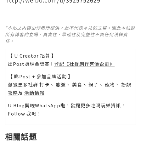
*本站之內容由作者所提供，並不代表本站的立場。因此本站對
所有博客的立場、真實性、準確性及完整性不負任何法律責
任。
【 U Creator 招募 】
出Post賺現金獎賞 l
登記《社群創作有價企劃》
【 睇Post + 參加品牌活動 】
瀏覽更多社群
打卡
丶
旅遊
丶
美食
丶
親子
丶
寵物
丶
扮靚
攻略
及
活動情報
U Blog開咗WhatsApp啦！發掘更多吃喝玩樂資訊！
Follow 我哋
！
相關話題