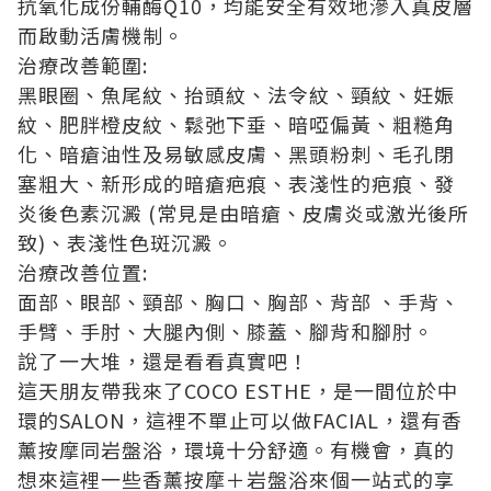
抗氧化成份輔酶Q10，均能安全有效地滲入真皮層
而啟動活膚機制。
治療改善範圍:
黑眼圈、魚尾紋、抬頭紋、法令紋、頸紋、妊娠
紋、肥胖橙皮紋、鬆弛下垂、暗啞偏黃、粗糙角
化、暗瘡油性及易敏感皮膚、黑頭粉刺、毛孔閉
塞粗大、新形成的暗瘡疤痕、表淺性的疤痕、發
炎後色素沉澱 (常見是由暗瘡、皮膚炎或激光後所
致)、表淺性色斑沉澱。
治療改善位置:
面部、眼部、頸部、胸口、胸部、背部 、手背、
手臂、手肘、大腿內側、膝蓋、腳背和腳肘。
說了一大堆，還是看看真實吧！
這天朋友帶我來了COCO ESTHE，是一間位於中
環的SALON，這裡不單止可以做FACIAL，還有香
薰按摩同岩盤浴，環境十分舒適。有機會，真的
想來這裡一些香薰按摩＋岩盤浴來個一站式的享