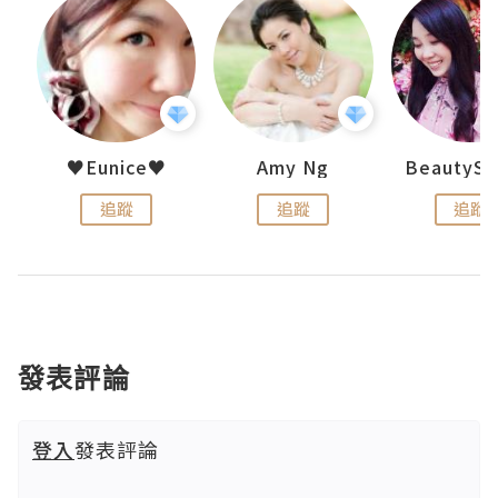
h 夏沫
♥Eunice♥
Amy Ng
追蹤
追蹤
追蹤
發表評論
登入
發表評論