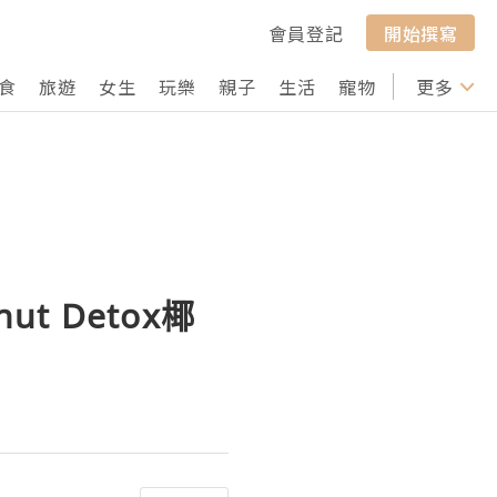
會員登記
開始撰寫
食
旅遊
女生
玩樂
親子
生活
寵物
行山
更多
打卡
ut Detox椰