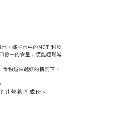
於補水，椰子水中的MCT 利於
四份一的食量，便能輕鬆減
，食物越來越好的情況下，
。
，標明了其營養同成份。