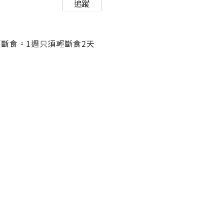
追蹤
5:2輕斷食。1週只須輕斷食2天