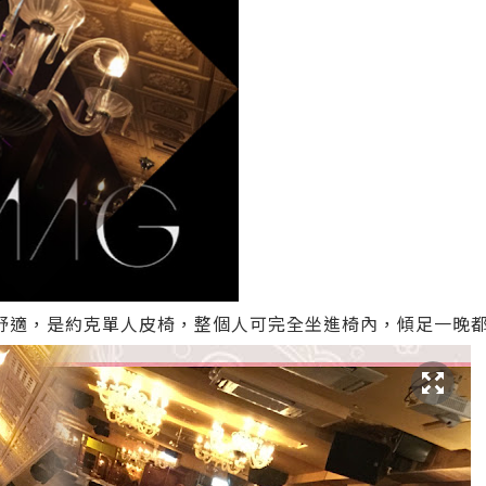
位舒適，是約克單人皮椅，整個人可完全坐進椅內，傾足一晚