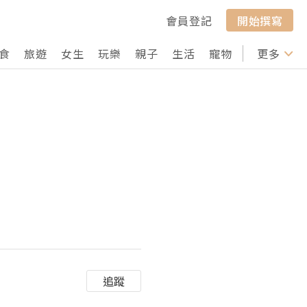
會員登記
開始撰寫
食
旅遊
女生
玩樂
親子
生活
寵物
行山
更多
打卡
追蹤