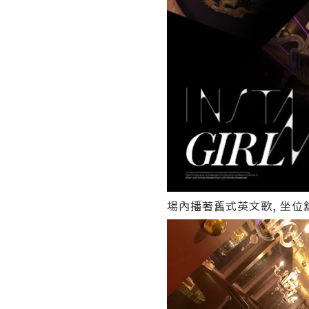
場內播著舊式英文歌, 坐