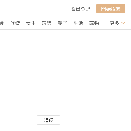
會員登記
開始撰寫
食
旅遊
女生
玩樂
親子
生活
寵物
行山
更多
打卡
追蹤