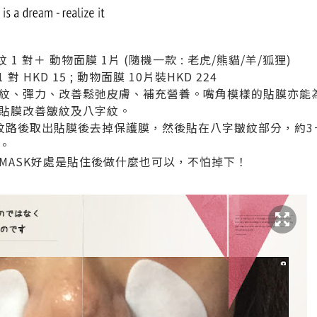
貼紋 1 對＋ 動物面膜 1片 (隨機一款 : 老虎/熊貓/羊/狐狸)
 HKD 15 ; 動物面膜 10片裝HKD 224
紋、彈力、改善鬆弛皮膚、補充營養。嘴角模樣的貼膜亦能
貼膜改善皺紋及八字紋。
膚紋路後取出貼膜後去掉保護膜，然後貼在八字皺紋部分，約3
。
MASK好處是貼住後做什麼也可以，不怕掉下！