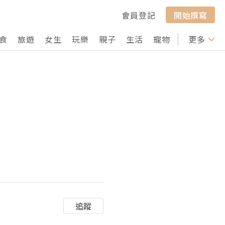
會員登記
開始撰寫
食
旅遊
女生
玩樂
親子
生活
寵物
行山
更多
打卡
追蹤