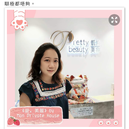
瞓極都唔夠。