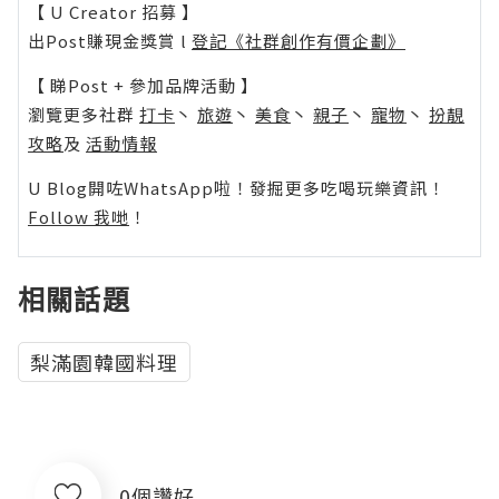
【 U Creator 招募 】
出Post賺現金獎賞 l
登記《社群創作有價企劃》
【 睇Post + 參加品牌活動 】
瀏覽更多社群
打卡
丶
旅遊
丶
美食
丶
親子
丶
寵物
丶
扮靚
攻略
及
活動情報
U Blog開咗WhatsApp啦！發掘更多吃喝玩樂資訊！
Follow 我哋
！
相關話題
梨滿園韓國料理
0個讚好