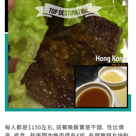
每人都是$150左右, 這餐晚飯實是不錯. 性比價
高, 抵食. 新張期內晚市還有8折, 有興趣朋友快點