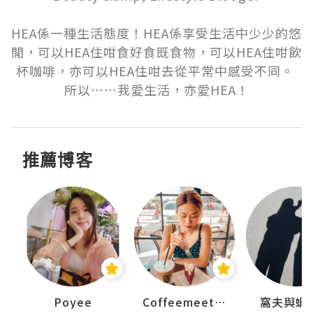
HEA係一種生活態度！HEA係享受生活中少少的悠
閒，可以HEA住咁食好食既食物，可以HEA住咁飲
杯咖啡，亦可以HEA住咁去從平常中感受不同。 
所以⋯⋯我愛生活，亦愛HEA！
推薦博客
Poyee
Coffeemeetjojo
窩夫與蝦