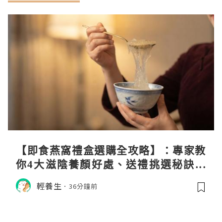
【即食燕窩禮盒選購全攻略】：專家教
你4大滋陰養顏好處、送禮挑選秘訣與
日常食用心得
輕養生
36分鐘前