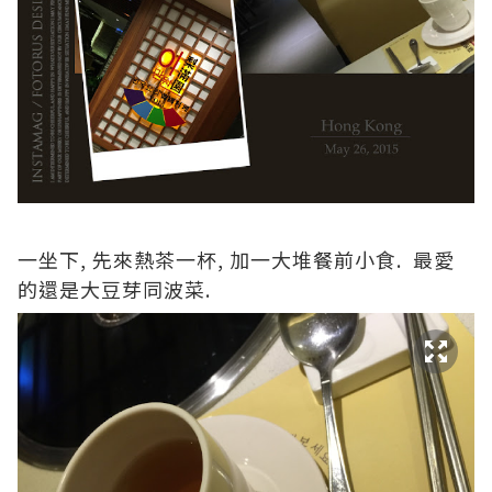
一坐下, 先來熱茶一杯, 加一大堆餐前小食. 最愛
的還是大豆芽同波菜.