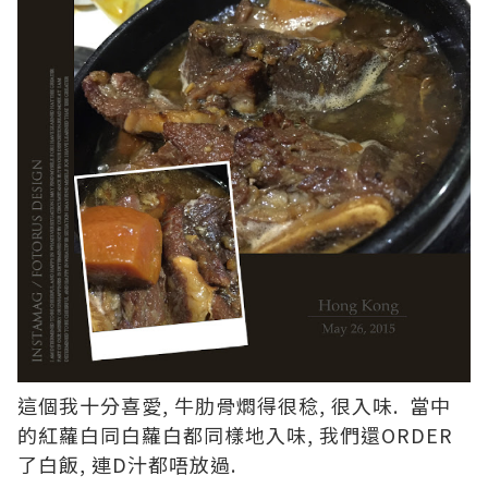
這個我十分喜愛, 牛肋骨燜得很稔, 很入味. 當中
的紅蘿白同白蘿白都同樣地入味, 我們還ORDER
了白飯, 連D汁都唔放過.