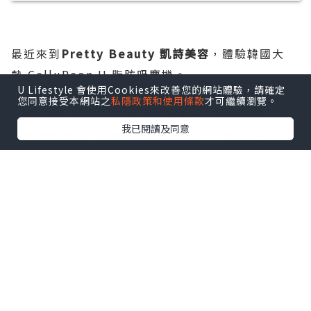
最近來到
Pretty Beauty 凱詩美容
，體驗韓國大
熱 CelluReon II 脂肪吸塵機。
U Lifestyle 會使用Cookies來改善您的網站體驗，請確定
您同意接受本網站之
私隱政策和使用條款
才可繼續瀏覽。
CelluReonII 是一台結合真空吸力、強烈震動以及
我已閱讀及同意
按壓的護理儀，透過熱力及真空吸力，使老化的乳酸
經代謝排出，令僵硬的肌肉放鬆變軟，帶走疲累感。
CelluReonII更能夠促進血液和淋巴循環。