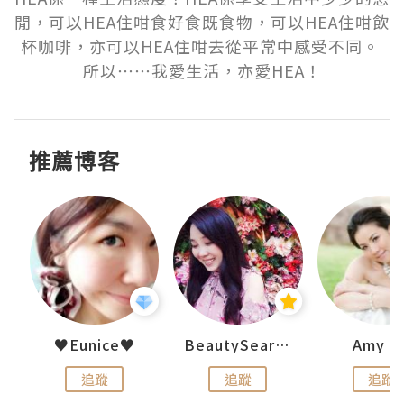
閒，可以HEA住咁食好食既食物，可以HEA住咁飲
杯咖啡，亦可以HEA住咁去從平常中感受不同。 
所以⋯⋯我愛生活，亦愛HEA！
推薦博客
h 夏沫
♥Eunice♥
BeautySearch
Amy N
追蹤
追蹤
追蹤