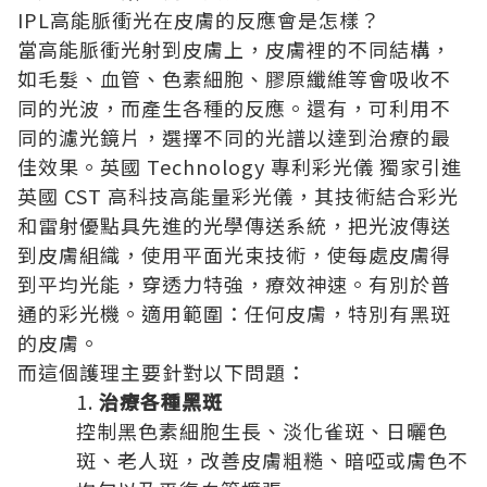
IPL高能脈衝光在皮膚的反應會是怎樣？
當高能脈衝光射到皮膚上，皮膚裡的不同結構，
如毛髮、血管、色素細胞、膠原纖維等會吸收不
同的光波，而產生各種的反應。還有，可利用不
同的濾光鏡片，選擇不同的光譜以達到治療的最
佳效果。英國 Technology 專利彩光儀 獨家引進
英國 CST 高科技高能量彩光儀，其技術結合彩光
和雷射優點具先進的光學傳送系統，把光波傳送
到皮膚組織，使用平面光束技術，使每處皮膚得
到平均光能，穿透力特強，療效神速。有別於普
通的彩光機。適用範圍：任何皮膚，特別有黑斑
的皮膚。
而這個護理主要針對以下問題：
治療各種黑斑
控制黑色素細胞生長、淡化雀斑、日曬色
斑、老人斑，改善皮膚粗糙、暗啞或膚色不