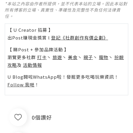
*本站之內容由作者所提供，並不代表本站的立場。因此本站對
所有博客的立場、真實性、準確性及完整性不負任何法律責
任。
【 U Creator 招募 】
出Post賺現金獎賞 l
登記《社群創作有價企劃》
【 睇Post + 參加品牌活動 】
瀏覽更多社群
打卡
丶
旅遊
丶
美食
丶
親子
丶
寵物
丶
扮靚
攻略
及
活動情報
U Blog開咗WhatsApp啦！發掘更多吃喝玩樂資訊！
Follow 我哋
！
0個讚好