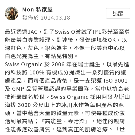
Mon 私家屋
追蹤
發佈於 2014.03.18
最近透過JAC，到了Swiss O嘗試了IPL彩光至至尊
能量美白專業護理。到達後，發覺環境都OK，以
深紅色，灰色，銀色為主，不像一般美容中心以
白色光亮為主，有點兒特別。
Swiss Organic
於 2006 年在瑞士誕生，以最先進
的科技將 100% 有機成分提煉出一系列優質的護
膚產品，而每個產品背後，是一支榮獲 ISO 9001
及 GMP 品質管理認證的專業團隊，當中以抗衰老
技術最聞名於世。
Swiss Organic
採用阿爾卑斯山
海拔 3000 公尺山上的冰川水作為每個產品的源
頭，當中蘊含大量的微量元素，可使每種成份激
活到最高點；『高能量．零污染』，絕佳的親膚
性能徹底改善膚質，達到真正的肌膚治療。「世