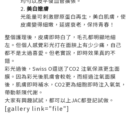
均勻以及平復血管擴張。
美白嫩膚
光能量可剌激膠原蛋白再生，美白肌膚，使
皮膚變得細嫩，延遲衰老，保持青春！
整個護理後，皮膚即時白了，毛孔都明顯地細
左。但個人感覺彩光打在面脥上有少少痛，自己
都不是太過喜愛。但老實說，即時效果真的不
錯。
彩光過後，Swiss O還送了CO2 注氧保濕更生面
膜。因為彩光後肌膚會較乾，而經過注氧面膜
後，肌膚即時補水，CO2更為細胞即時注入氧氣，
帶動新陳代謝。
大家有興趣試試，都可以上JAC都登記試做。
[gallery link="file"]