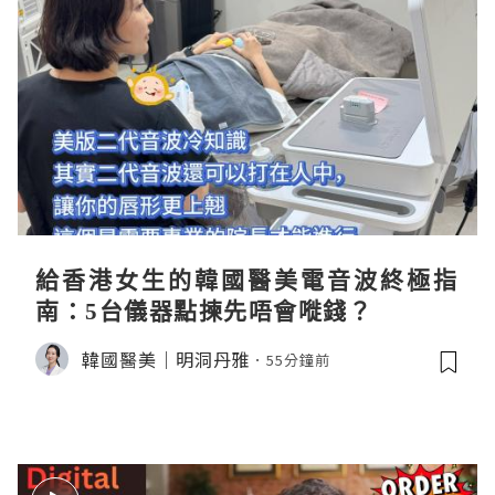
給香港女生的韓國醫美電音波終極指
南：5台儀器點揀先唔會嘥錢？
韓國醫美｜明洞丹雅
55分鐘前