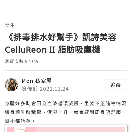
女生
《排毒排水好幫手》凱詩美容
CelluReon II 脂肪吸塵機
瀏覽次數:57945
Mon 私家屋
追蹤
發佈於 2021.11.24
身體好多時會因為血液循環減慢，坐姿不正確等情況
讓身體乳酸積聚、疲勞上升，就會感到周身唔舒服，
瞓極都唔夠。