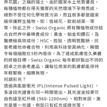
界花園」之稱的瑞士，由於國家水土地質優良，
每種植物都在得天獨厚的天然環境下孕育而成，
絕對不受任何化學物質污染，而且很多都是國家
級保護野生植物，如：雪絨花、歐前胡葉…等
等。除此之外，
Swiss Organic
將有機植物成份結
合自然界中最稀貴成份：黃金、鉑金和鑽石，及
醫療級高效成份：HSC、胜肽、透明質酸鈉、抗
衰老維他命複合物，利用高科技使其納化，瞬間
令每個細胞在5秒內吸收。為了達成肌膚恆久美麗
的終極目標，
Swiss Organic
每年都研製出不同的
超卓之抗衰老產品，讓每位用家的肌膚都能保持
年輕緊緻，細嫩無瑕。
何謂彩光？
透過高能脈衝光 IPL(Intense Pulsed Light) ，
多波段光譜會在同一時間發出。其光波波段更可
由色遠至紅外線 (560-1200nm) 。相對來說，激
光是單一光譜，例如只有紅光或綠光等。