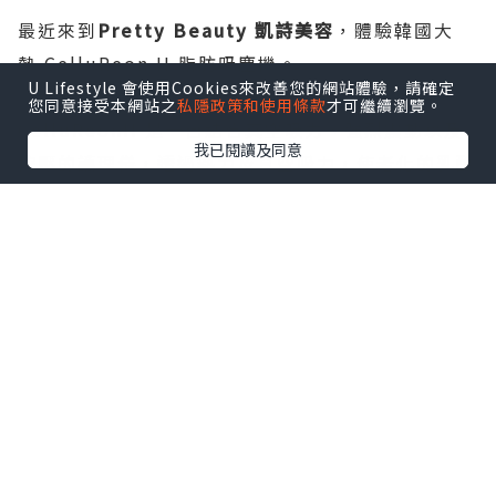
最近來到
Pretty Beauty 凱詩美容
，體驗韓國大
熱 CelluReon II 脂肪吸塵機。
U Lifestyle 會使用Cookies來改善您的網站體驗，請確定
您同意接受本網站之
私隱政策和使用條款
才可繼續瀏覽。
CelluReonII 是一台結合真空吸力、強烈震動以及
我已閱讀及同意
按壓的護理儀，透過熱力及真空吸力，使老化的乳酸
經代謝排出，令僵硬的肌肉放鬆變軟，帶走疲累感。
CelluReonII更能夠促進血液和淋巴循環。