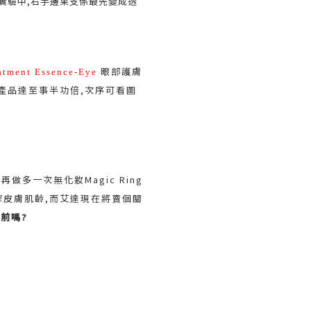
化實驗中,右手邊果支係最先變成透
眼部護膚
eatment Essence-Eye
令產品達至事半功倍,次序可看圖
再做多一次無化妝Magic Ring
I
解皮膚肌齡,而艾達現在將賣個關
前嗎?