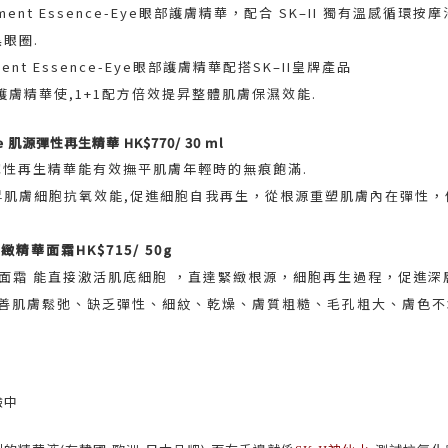
eatment Essence-Eye眼部護膚精華，配合 SK–II 獨有溫感
眼圈.
atment Essence-Eye眼部護膚精華配搭SK–II皇牌產品
ssence護膚精華使,1+1配方倍效提昇整體肌膚保濕效能.
ce 肌源彈性再生精華 HK$770/ 30 ml
e 肌源彈性再生精華能有效撫平肌膚年輕時的無痕飽滿.
昇肌膚細胞抗氧效能,促進細胞自我再生，從根源重塑肌膚內在彈性，
緻精華面霜HK$715/ 50g
緻精華面霜 能直接激活肌底細胞 ，直達緊緻根源，細胞再生過程，促
有效改善肌膚鬆弛、缺乏彈性、細紋、乾燥、膚質粗糙、毛孔粗大、膚色
驗中