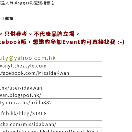
人兼Blogger影返張相留念~
-II
邀請
，只供參考。不代表品牌立場。
ebook哦，想邀約參加Event的可直接找我 :-)
auty@yahoo.com.hk
wanyt.theztyle.com
.facebook.com/MissIdaKwan
al.hk/user/idakwan
wan.blogspot.hk/
ty.qooza.hk/u/ida882
.fnb.hk/blog/31408
g.she.com/missidakwan/
g.ulifestyle.com.hk/blogger/MissIdaKwan/