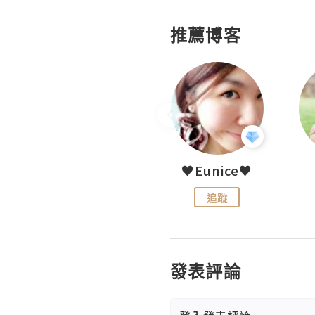
推薦博客
LoveCath 夏沫
♥Eunice♥
追蹤
追蹤
發表評論