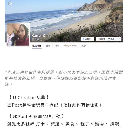
*本站之內容由作者所提供，並不代表本站的立場。因此本站對
所有博客的立場、真實性、準確性及完整性不負任何法律責
任。
【 U Creator 招募 】
出Post賺現金獎賞 l
登記《社群創作有價企劃》
【 睇Post + 參加品牌活動 】
瀏覽更多社群
打卡
丶
旅遊
丶
美食
丶
親子
丶
寵物
丶
扮靚