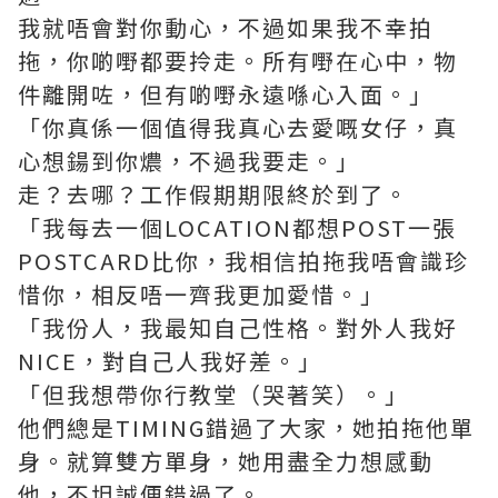
我就唔會對你動心，不過如果我不幸拍
拖，你啲嘢都要拎走。所有嘢在心中，物
件離開咗，但有啲嘢永遠喺心入面。」
「你真係一個值得我真心去愛嘅女仔，真
心想鍚到你燶，不過我要走。」
走？去哪？工作假期期限終於到了。
「我每去一個LOCATION都想POST一張
POSTCARD比你，我相信拍拖我唔會識珍
惜你，相反唔一齊我更加愛惜。」
「我份人，我最知自己性格。對外人我好
NICE，對自己人我好差。」
「但我想帶你行教堂（哭著笑）。」
他們總是TIMING錯過了大家，她拍拖他單
身。就算雙方單身，她用盡全力想感動
他，不坦誠便錯過了。