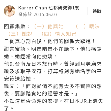
Karrer Chan 乜都研究得1餐
追蹤
發佈於 2015.06.07
回顧集數：
（一）他與她
（二）曖昧
（三）她說
（四）情人知己
自從真心剖白後，他們的關係大躍進！
甜言蜜語、明串暗串不在話下，他很痛鍚
她、她經常向他撒嬌。
他到台南及日本旅行時，曾經到月老廟求
籤及求取平安符、打算將刻有她名字的平
安符送給她。
籤文：「面對愛情不能有太多不實際的想
像，要腳踏實地的經營才是。」
不知道是否命運的安排，在日本JR上遺失
了。