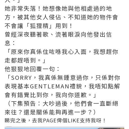
她非常失落！她想像她與他相處過的地
方，被其他女人侵佔、不知道她的物件會
不會讓「狐狸精」用到！
曾經深夜聽著歌、流著眼淚向他發出信
息：
「原來你真係住咗喺我心入面，我想趕你
走都趕唔到。」
他狠狠地回覆一句：
「SORRY，我真係無鍾意過你，只係對你
表現基本GENTLEMAN禮貌，我唔知點解
會有錯覺比到你，我向你道歉。」
（下集預告：大吵過後，他們會一直斷絕
來往？還是關係能夠再進一步？）
睇完之後，去我PAGE俾個LIKE支持我呀！