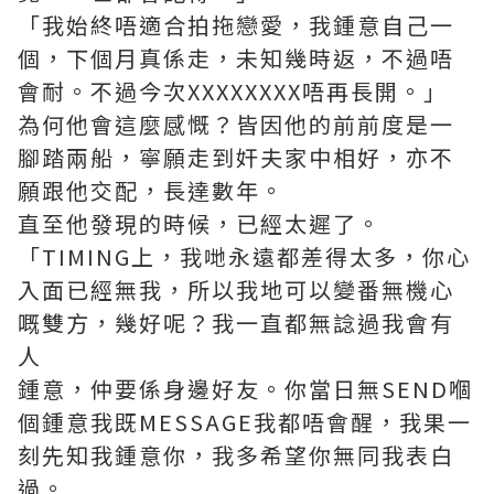
「我始終唔適合拍拖戀愛，我鍾意自己一
個，下個月真係走，未知幾時返，不過唔
會耐。不過今次XXXXXXXX唔再長開。」
為何他會這麼感慨？皆因他的前前度是一
腳踏兩船，寧願走到奸夫家中相好，亦不
願跟他交配，長達數年。
直至他發現的時候，已經太遲了。
「TIMING上，我哋永遠都差得太多，你心
入面已經無我，所以我地可以變番無機心
嘅雙方，幾好呢？我一直都無諗過我會有
人
鍾意，仲要係身邊好友。你當日無SEND嗰
個鍾意我既MESSAGE我都唔會醒，我果一
刻先知我鍾意你，我多希望你無同我表白
過。