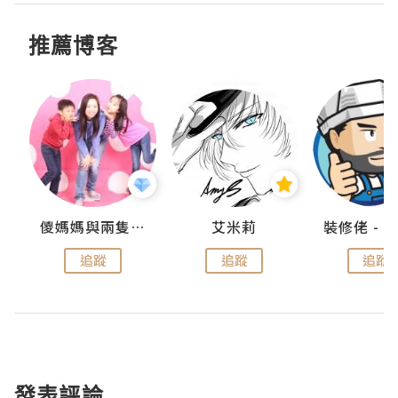
推薦博客
點滴
儍媽媽與兩隻小魔怪之家
艾米莉
追蹤
追蹤
追蹤
發表評論