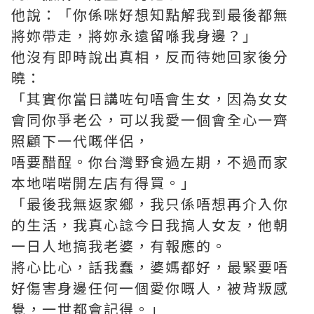
他說：「你係咪好想知點解我到最後都無
將妳帶走，將妳永遠留喺我身邊？」
他沒有即時說出真相，反而待她回家後分
曉：
「其實你當日講咗句唔會生女，因為女女
會同你爭老公，可以我愛一個會全心一齊
照顧下一代嘅伴侶，
唔要醋酲。你台灣野食過左期，不過而家
本地啱啱開左店有得買。」
「最後我無返家鄉，我只係唔想再介入你
的生活，我真心諗今日我搞人女友，他朝
一日人地搞我老婆，有報應的。
將心比心，話我蠢，婆媽都好，最緊要唔
好傷害身邊任何一個愛你嘅人，被背叛感
覺，一世都會記得。」