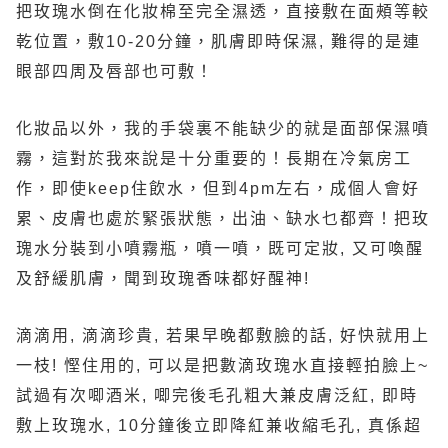
把玫瑰水倒在化妝棉至完全濕透，直接敷在面頰等較
乾位置，敷10-20分鐘，肌膚即時保濕, 難得的是連
眼部四周及唇部也可敷！
化妝品以外，我的手袋裏不能缺少的就是面部保濕噴
霧，這對於我來說是十分重要的！長期在冷氣房工
作，即使keep住飲水，但到4pm左右，成個人會好
累、皮膚也處於緊張狀態，出油、缺水乜都齊！把玫
瑰水分裝到小噴霧瓶，噴一噴，既可定妝, 又可喚醒
及舒緩肌膚，聞到玫瑰香味都好醒神!
滴滴用, 滴滴珍貴, 若果早晚都敷臉的話, 好快就用上
一枝! 慳住用的, 可以是把數滴玫瑰水直接輕拍臉上~
試過有次唧酒米, 唧完後毛孔粗大兼皮膚泛紅, 即時
敷上玫瑰水, 10分鐘後立即降紅兼收縮毛孔, 真係超