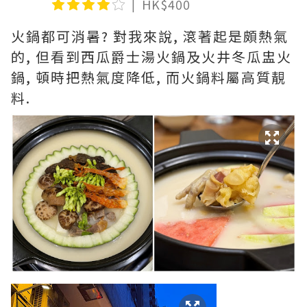
HK$400
火鍋都可消暑? 對我來說, 滾著起是頗熱氣
的, 但看到西瓜爵士湯火鍋及火井冬瓜盅火
鍋, 頓時把熱氣度降低, 而火鍋料屬高質靚
料.