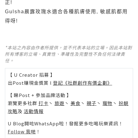
正!
Gulsha晨露玫瑰水適合各種肌膚使用, 敏感肌都用
得呀!
*本站之內容由作者所提供，並不代表本站的立場。因此本站對
所有博客的立場、真實性、準確性及完整性不負任何法律責
任。
【 U Creator 招募 】
出Post賺現金獎賞 l
登記《社群創作有價企劃》
【 睇Post + 參加品牌活動 】
瀏覽更多社群
打卡
丶
旅遊
丶
美食
丶
親子
丶
寵物
丶
扮靚
攻略
及
活動情報
U Blog開咗WhatsApp啦！發掘更多吃喝玩樂資訊！
Follow 我哋
！