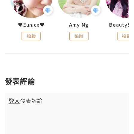
h 夏沫
♥Eunice♥
Amy Ng
追蹤
追蹤
追蹤
發表評論
登入
發表評論