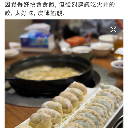
因覺得好快會食飽, 但強烈建議吃火井的
餃, 太好味, 皮薄餡靚.