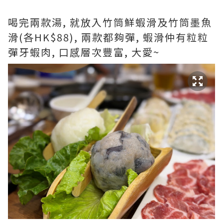
喝完兩款湯, 就放入竹筒鮮蝦滑及竹筒墨魚
滑(各HK$88), 兩款都夠彈, 蝦滑仲有粒粒
彈牙蝦肉, 口感層次豐富, 大愛~