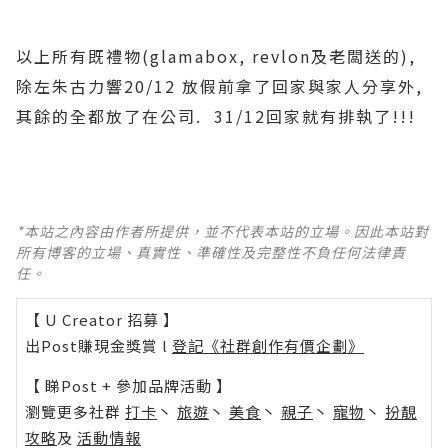
以上所有既禮物(glamabox, revlon及老闆送的),
除左朱古力響20/12 放假前拿了回家與家人分享外,
其餘的全都放了在公司. 31/12回家就有排執了!!!
*本站之內容由作者所提供，並不代表本站的立場。因此本站對
所有博客的立場、真實性、準確性及完整性不負任何法律責
任。
【 U Creator 招募 】
出Post賺現金獎賞 l
登記《社群創作有價企劃》
【 睇Post + 參加品牌活動 】
瀏覽更多社群
打卡
丶
旅遊
丶
美食
丶
親子
丶
寵物
丶
扮靚
攻略
及
活動情報