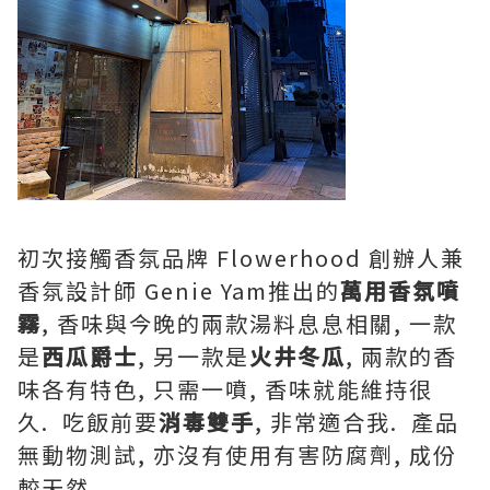
初次接觸香氛品牌 Flowerhood 創辦人兼
香氛設計師 Genie Yam推出的
萬用香氛噴
霧
, 香味與今晚的兩款湯料息息相關, 一款
是
西瓜爵士
, 另一款是
火井冬瓜
, 兩款的香
味各有特色, 只需一噴, 香味就能維持很
久. 吃飯前要
消毒雙手
, 非常適合我. 產品
無動物測試, 亦沒有使用有害防腐劑, 成份
較天然.