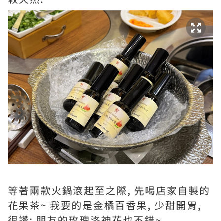
等著兩款火鍋滾起至之際, 先喝店家自製的
花果茶~ 我要的是金橘百香果, 少甜開胃,
很讚; 朋友的玫瑰洛神花也不錯~