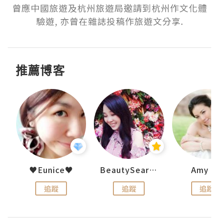
曾應中國旅遊及杭州旅遊局邀請到杭州作文化體
驗遊, 亦曾在雜誌投稿作旅遊文分享.
推薦博客
h 夏沫
♥Eunice♥
BeautySearch
Amy N
追蹤
追蹤
追蹤