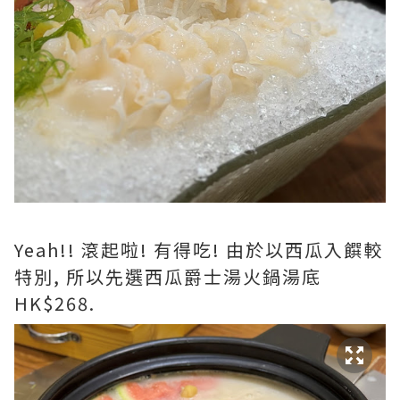
Yeah!! 滾起啦! 有得吃! 由於以西瓜入饌較
特別, 所以先選西瓜爵士湯火鍋湯底
HK$268.