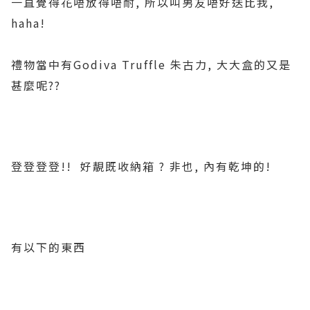
一直覺得花唔放得唔耐, 所以叫男友唔好送比我,
haha!
禮物當中有Godiva Truffle 朱古力, 大大盒的又是
甚麼呢??
登登登登!! 好靚既收納箱 ? 非也, 內有乾坤的!
有以下的東西