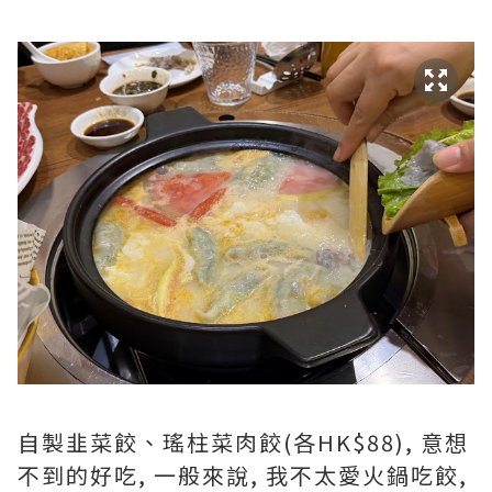
自製韭菜餃、瑤柱菜肉餃(各HK$88), 意想
不到的好吃, 一般來說, 我不太愛火鍋吃餃,