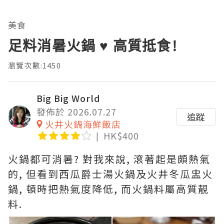
美食
足料消暑火鍋 ♥ 高質抵食!
瀏覽次數:1450
Big Big World
發佈於 2026.07.27
追蹤
火井火鍋海鮮飯店
HK$400
火鍋都可消暑? 對我來說, 滾著起是頗熱氣
的, 但看到西瓜爵士湯火鍋及火井冬瓜盅火
鍋, 頓時把熱氣度降低, 而火鍋料屬高質靚
料.