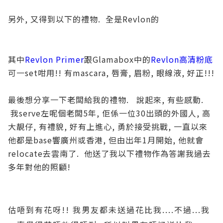
另外, 又得到以下的禮物. 全是Revlon的
其中
Revlon Primer
跟Glamabox中的
Revlon高清粉底
可一set咁用!! 有mascara, 唇膏, 眉粉, 眼線液, 好正!!!
最後想分享一下老闆給我的禮物. 說起來, 有些感動.
我serve左呢個老闆5年, 佢係一位30出頭的外國人, 高
大靚仔, 有禮貌, 好有上進心, 勇於接受挑戰, 一直以來
他都是base響廣州或香港, 但由出年1月開始, 他就會
relocate去雲南了. 他送了我以下禮物作為答謝我過去
多年對他的照顧!
估唔到有花呀!! 我男友都未送過花比我....不過...我