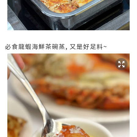
必食龍蝦海鮮茶碗蒸, 又是好足料~