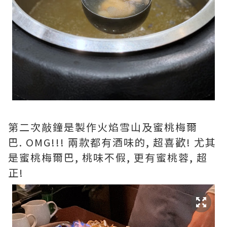
第二次敲鐘是製作火焰雪山及蜜桃梅爾
巴. OMG!!! 兩款都有酒味的, 超喜歡! 尤其
是蜜桃梅爾巴, 桃味不假, 更有蜜桃蓉, 超
正!