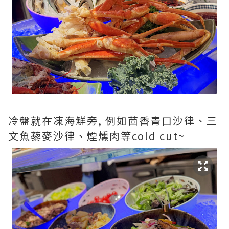
冷盤就在凍海鮮旁, 例如茴香青口沙律、三
文魚藜麥沙律、煙燻肉等cold cut~