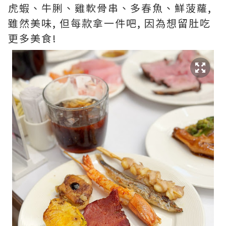
虎蝦、牛脷、雞軟骨串、多春魚、鮮菠蘿,
雖然美味, 但每款拿一件吧, 因為想留肚吃
更多美食!