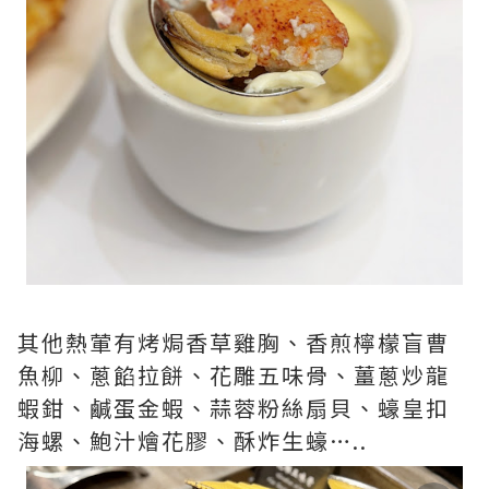
其他熱葷有烤焗香草雞胸、香煎檸檬盲曹
魚柳、蔥餡拉餅、花雕五味骨、薑蔥炒龍
蝦鉗、鹹蛋金蝦、蒜蓉粉絲扇貝、蠔皇扣
海螺、鮑汁燴花膠、酥炸生蠔…..