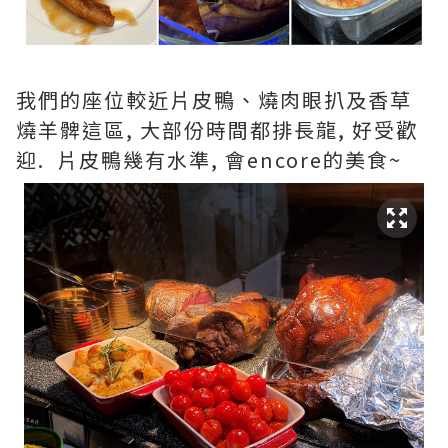
我們的座位較近片皮鴨、燒肉眼扒及香草
燒羊髀這區, 大部份時間都排長龍, 好受歡
迎. 片皮鴨幾有水準, 會encore的美食~