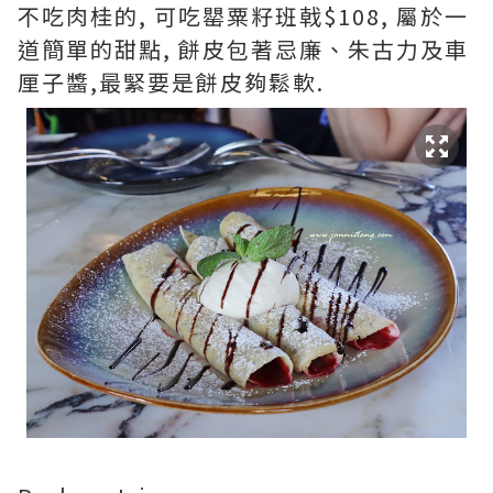
不吃肉桂的, 可吃罌粟籽班戟$108, 屬於一
道簡單的甜點, 餅皮包著忌廉、朱古力及車
厘子醬,最緊要是餅皮夠鬆軟.