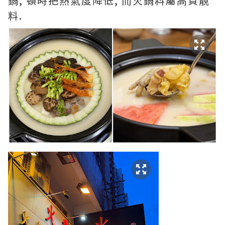
鍋, 頓時把熱氣度降低, 而火鍋料屬高質靚
料.