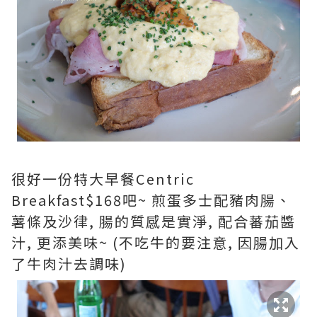
很好一份特大早餐Centric
Breakfast$168吧~ 煎蛋多士配豬肉腸、
薯條及沙律, 腸的質感是實淨, 配合蕃茄醬
汁, 更添美味~ (不吃牛的要注意, 因腸加入
了牛肉汁去調味)