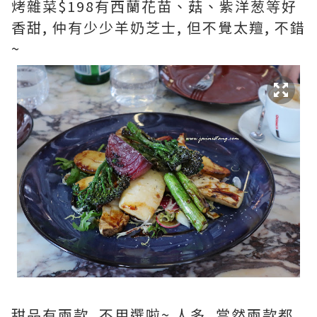
烤雜菜$198有西蘭花苗、菇、紫洋葱等好
香甜, 仲有少少羊奶芝士, 但不覺太羶, 不錯
~
甜品有兩款, 不用選啦~ 人多, 當然兩款都