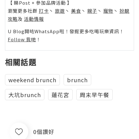
【 睇Post + 參加品牌活動 】
瀏覽更多社群
打卡
丶
旅遊
丶
美食
丶
親子
丶
寵物
丶
扮靚
攻略
及
活動情報
U Blog開咗WhatsApp啦！發掘更多吃喝玩樂資訊！
Follow 我哋
！
相關話題
weekend brunch
brunch
大坑brunch
蓮花宮
周末早午餐
0個讚好