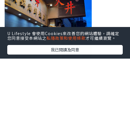
U Lifestyle 會使用Cookies來改善您的網站體驗，請確定
您同意接受本網站之
私隱政策和使用條款
才可繼續瀏覽。
我已閱讀及同意
初次接觸香氛品牌 Flowerhood 創辦人兼
香氛設計師 Genie Yam推出的
萬用香氛噴
霧
, 香味與今晚的兩款湯料息息相關, 一款
是
西瓜爵士
, 另一款是
火井冬瓜
, 兩款的香
味各有特色, 只需一噴, 香味就能維持很