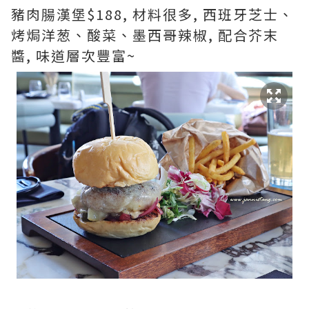
豬肉腸漢堡$188, 材料很多, 西班牙芝士、
烤焗洋葱、酸菜、墨西哥辣椒, 配合芥末
醬, 味道層次豐富~