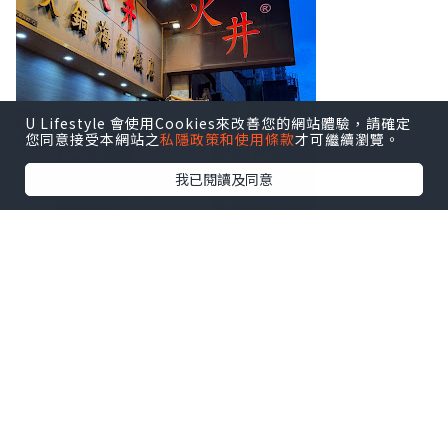
U Lifestyle 會使用Cookies來改善您的網站體驗，請確定
您同意接受本網站之
私隱政策和使用條款
才可繼續瀏覽。
我已閱讀及同意
初次接觸香氛品牌 Flowerhood 創辦人兼
香氛設計師 Genie Yam推出的
萬用香氛噴
霧
, 香味與今晚的兩款湯料息息相關, 一款
是
西瓜爵士
, 另一款是
火井冬瓜
, 兩款的香
味各有特色, 只需一噴, 香味就能維持很