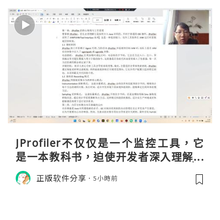
JProfiler不仅仅是一个监控工具，它
是一本教科书，迫使开发者深入理解JV
M的内存模型、垃圾回收机制和并发原
正版软件分享
5小時前
理。通过直观的可视化数据，它将抽象
的性能问题具象化为代码行号。对于一
名追求卓越的Java