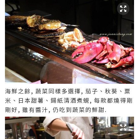
海鮮之餘, 蔬菜同樣多選擇, 茄子、秋葵、粟
米、日本甜薯、鍚紙清酒煮蜆, 每款都燒得剛
剛好, 雖有醬汁, 仍吃到蔬菜的鮮甜.