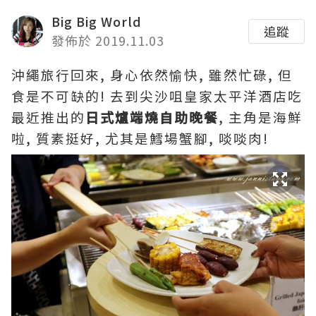
Big Big World
追蹤
發佈於 2019.11.03
沖繩旅行回來
,
身心依然愉快
,
雖然忙碌
,
但
食是不可缺的
!
去到尖沙咀皇家太平洋酒店吃
最近推出的
日式爐端燒自助晚餐
,
主角是海鮮
啦
,
質素挺好
,
尤其是鱈場蟹腳
,
啖啖肉
!