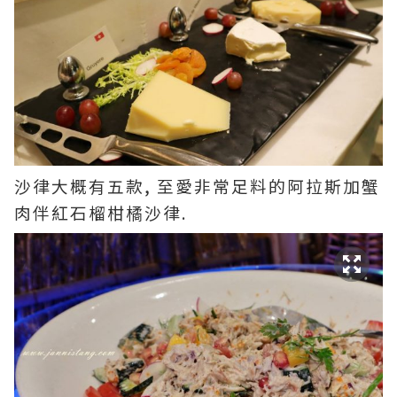
沙律大概有五款, 至愛非常足料的阿拉斯加蟹
肉伴紅石榴柑橘沙律.