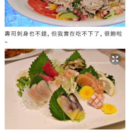
壽司刺身也不錯, 但我實在吃不下了, 很飽啦
~