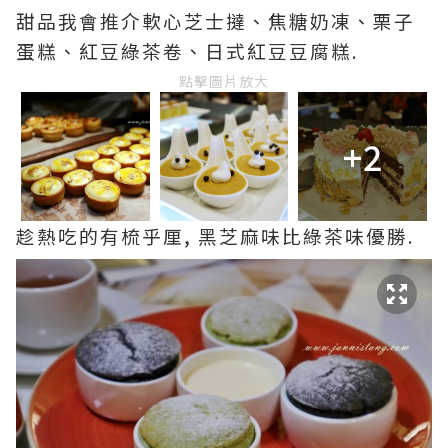
甜品我會推介軟心芝士撻、焦糖奶凍、栗子
蛋糕、紅豆綠茶卷、日式紅豆豆腐糕.
點擊圖片放大
+2
趁熱吃的有梳乎厘, 黑芝麻味比綠茶味優勝.