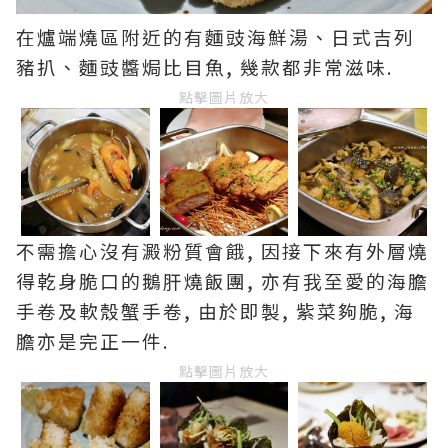
在爐端燒區附近的有麵豉海鮮湯、日式吉列
豬扒、麵豉醬焗比目魚, 幾款都非常滋味.
點擊圖片放大
不需擔心沒有澱粉質會餓, 因接下來有外層燒
得乾身脆口的鵝肝燒飯團, 亦有我至愛的海膽
手卷及軟殼蟹手卷, 由於即製, 紫菜夠脆, 海
膽亦是完正一件.
點擊圖片放大