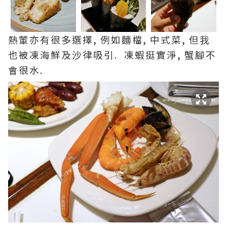
熱葷亦有很多選擇, 例如麵檔, 中式菜, 但我
也被凍海鮮及沙律吸引. 凍蝦挺實淨, 蟹腳不
會很水.