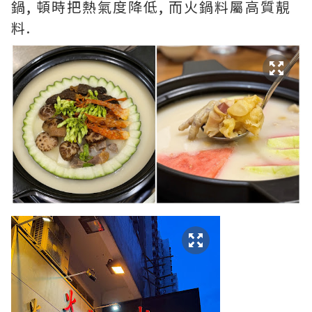
鍋, 頓時把熱氣度降低, 而火鍋料屬高質靚
料.