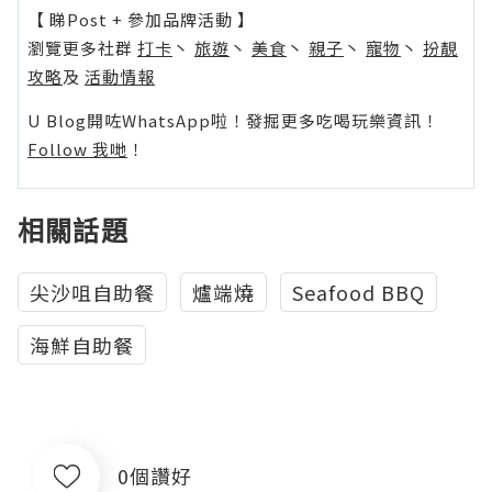
【 睇Post + 參加品牌活動 】
瀏覽更多社群
打卡
丶
旅遊
丶
美食
丶
親子
丶
寵物
丶
扮靚
攻略
及
活動情報
U Blog開咗WhatsApp啦！發掘更多吃喝玩樂資訊！
Follow 我哋
！
相關話題
尖沙咀自助餐
爐端燒
Seafood BBQ
海鮮自助餐
0個讚好