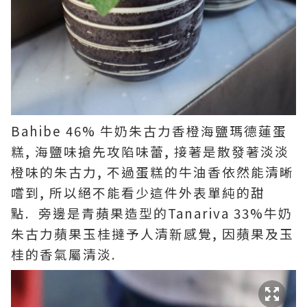
Bahibe 46% 牛奶朱古力香橙海鹽瑪德蓮蛋
糕, 海鹽味搶先攻陷味蕾, 接著是散發著淡淡
橙味的朱古力, 不過蛋糕的牛油香依然能清晰
嚐到, 所以絕不能看少這件外表單純的甜
點. 旁邊是青蘋果造型的Tanariva 33%牛奶
朱古力蘋果玉桂撻予人清新感覺, 因蘋果及玉
桂的香氣屬清淡.