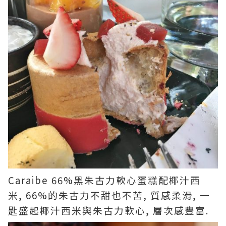
Caraibe 66%黑朱古力軟心蛋糕配椰汁西
米, 66%的朱古力不甜也不苦, 質感柔滑, 一
匙盛起椰汁西米與朱古力軟心, 層次感豐富.