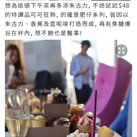
想為這頓下午茶再多添朱古力, 不妨試試$48
的特調品可可狂熱, 的確是肥仔系列, 皆因以
朱古力、香蕉及雲呢嗱打造而成, 再有焦糖爆
谷在杯內, 想不飽也是難事!