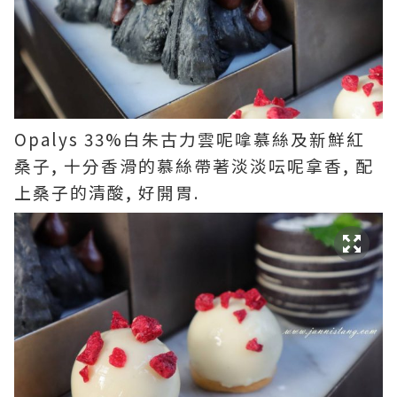
Opalys 33%白朱古力雲呢嗱慕絲及新鮮紅
桑子, 十分香滑的慕絲帶著淡淡呍呢拿香, 配
上桑子的清酸, 好開胃.