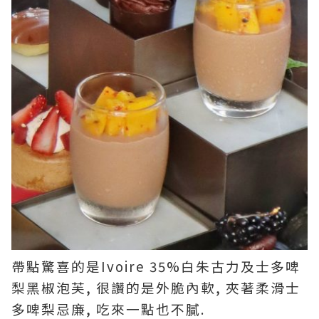
帶點驚喜的是Ivoire 35%白朱古力及士多啤
梨黑椒泡芙, 很讚的是外脆內軟, 夾著柔滑士
多啤梨忌廉, 吃來一點也不膩.