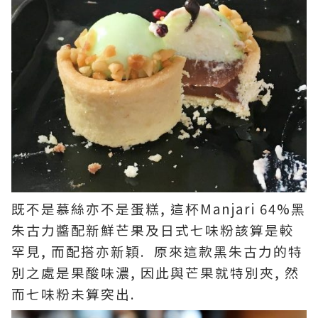
既不是慕絲亦不是蛋糕, 這杯Manjari 64%黑
朱古力醬配新鮮芒果及日式七味粉該算是較
罕見, 而配搭亦新穎. 原來這款黑朱古力的特
別之處是果酸味濃, 因此與芒果就特別夾, 然
而七味粉未算突出.