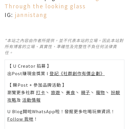
Through the looking glass
IG:
jannistang
*本站之內容由作者所提供，並不代表本站的立場。因此本站對
所有博客的立場、真實性、準確性及完整性不負任何法律責
任。
【 U Creator 招募 】
出Post賺現金獎賞 l
登記《社群創作有價企劃》
【 睇Post + 參加品牌活動 】
瀏覽更多社群
打卡
丶
旅遊
丶
美食
丶
親子
丶
寵物
丶
扮靚
攻略
及
活動情報
U Blog開咗WhatsApp啦！發掘更多吃喝玩樂資訊！
Follow 我哋
！