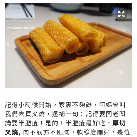
記得小時候開始，家裏不夠餸，阿媽會叫
我們去買叉燒，還補一句：記得要同老闆
講要半肥瘦！是的！半肥瘦最好吃，
厚切
叉燒
,
肉不韌亦不肥膩，軟稔度剛好，邊位