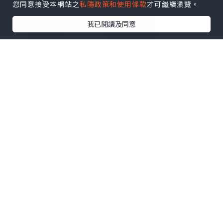
您同意接受本網站之
私隱政策和使用條款
才可繼續瀏覽。
我已閱讀及同意
初次接觸香氛品牌 Flowerhood 創辦人兼
香氛設計師 Genie Yam推出的
萬用香氛噴
霧
, 香味與今晚的兩款湯料息息相關, 一款
是
西瓜爵士
, 另一款是
火井冬瓜
, 兩款的香
味各有特色, 只需一噴, 香味就能維持很
久. 吃飯前要
消毒雙手
, 非常適合我. 產品
無動物測試, 亦沒有使用有害防腐劑, 成份
較天然.