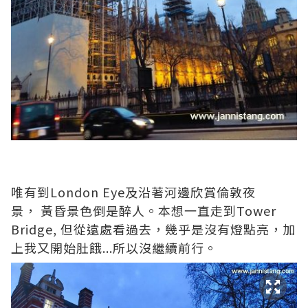
唯有到London Eye及沿著河邊欣賞倫敦夜
景， 黃昏景色倒是醉人。本想一直走到Tower
Bridge, 但從遠處看過去，幾乎是沒有燈點亮，加
上我又開始肚餓...所以沒繼續前行。