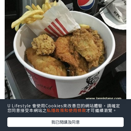
U Lifestyle 會使用Cookies來改善您的網站體驗，請確定
這麼行程緊密的一天就此完結.
您同意接受本網站之
私隱政策和使用條款
才可繼續瀏覽。
我已閱讀及同意
重溫Day 1, 可按:
[英國] Day 1 - 倫敦到著